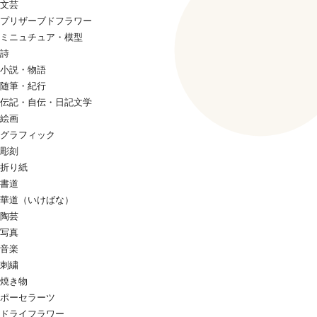
文芸
プリザーブドフラワー
ミニュチュア・模型
詩
小説・物語
随筆・紀行
伝記・自伝・日記文学
絵画
グラフィック
彫刻
折り紙
書道
華道（いけばな）
陶芸
写真
音楽
刺繍
焼き物
ポーセラーツ
ドライフラワー