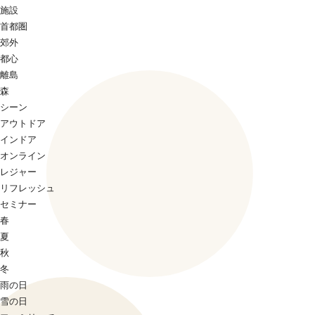
施設
首都圏
郊外
都心
離島
森
シーン
アウトドア
インドア
オンライン
レジャー
リフレッシュ
セミナー
春
夏
秋
冬
雨の日
雪の日