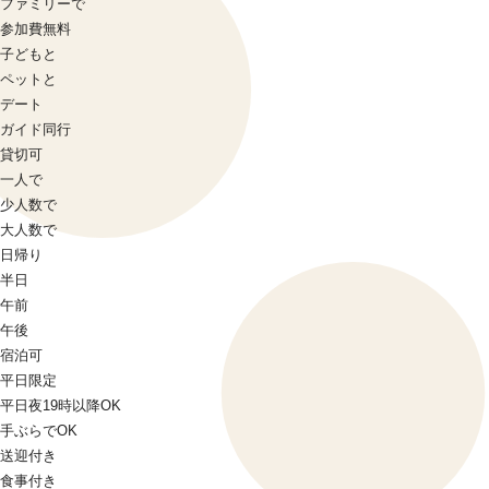
ファミリーで
参加費無料
子どもと
ペットと
デート
ガイド同行
貸切可
一人で
少人数で
大人数で
日帰り
半日
午前
午後
宿泊可
平日限定
平日夜19時以降OK
手ぶらでOK
送迎付き
食事付き