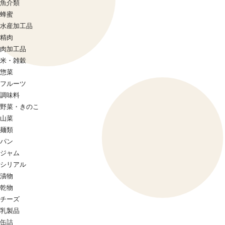
魚介類
蜂蜜
水産加工品
精肉
肉加工品
米・雑穀
惣菜
フルーツ
調味料
野菜・きのこ
山菜
麺類
パン
ジャム
シリアル
漬物
乾物
チーズ
乳製品
缶詰