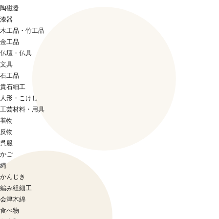
陶磁器
漆器
木工品・竹工品
金工品
仏壇・仏具
文具
石工品
貴石細工
人形・こけし
工芸材料・用具
着物
反物
呉服
かご
縄
かんじき
編み組細工
会津木綿
食べ物