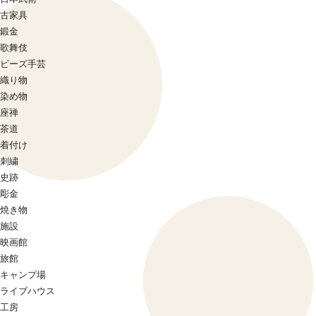
古家具
鍛金
歌舞伎
ビーズ手芸
織り物
染め物
座禅
茶道
着付け
刺繍
史跡
彫金
焼き物
施設
映画館
旅館
キャンプ場
ライブハウス
工房