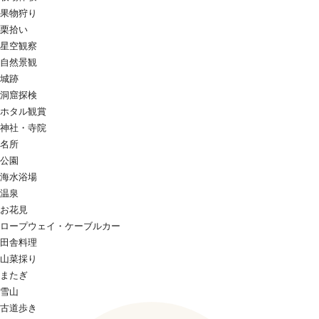
果物狩り
栗拾い
星空観察
自然景観
城跡
洞窟探検
ホタル観賞
神社・寺院
名所
公園
海水浴場
温泉
お花見
ロープウェイ・ケーブルカー
田舎料理
山菜採り
またぎ
雪山
古道歩き