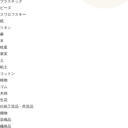
プラスチック
ビーズ
スワロフスキー
紙
リネン
麻
木
枝葉
果実
土
粘土
コットン
植物
ゴム
木綿
生花
伝統工芸品・民芸品
織物
染織品
繊維品