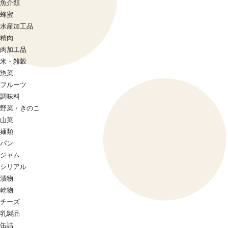
魚介類
蜂蜜
水産加工品
精肉
肉加工品
米・雑穀
惣菜
フルーツ
調味料
野菜・きのこ
山菜
麺類
パン
ジャム
シリアル
漬物
乾物
チーズ
乳製品
缶詰