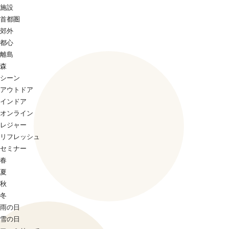
施設
首都圏
郊外
都心
離島
森
シーン
アウトドア
インドア
オンライン
レジャー
リフレッシュ
セミナー
春
夏
秋
冬
雨の日
雪の日