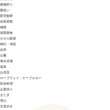
果物狩り
栗拾い
星空観察
自然景観
城跡
洞窟探検
ホタル観賞
神社・寺院
名所
公園
海水浴場
温泉
お花見
ロープウェイ・ケーブルカー
田舎料理
山菜採り
またぎ
雪山
古道歩き