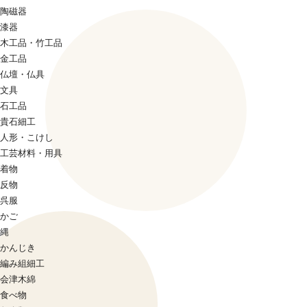
陶磁器
漆器
木工品・竹工品
金工品
仏壇・仏具
文具
石工品
貴石細工
人形・こけし
工芸材料・用具
着物
反物
呉服
かご
縄
かんじき
編み組細工
会津木綿
食べ物