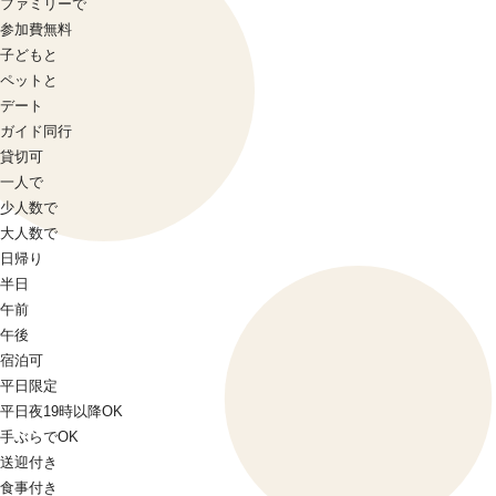
ファミリーで
参加費無料
子どもと
ペットと
デート
ガイド同行
貸切可
一人で
少人数で
大人数で
日帰り
半日
午前
午後
宿泊可
平日限定
平日夜19時以降OK
手ぶらでOK
送迎付き
食事付き