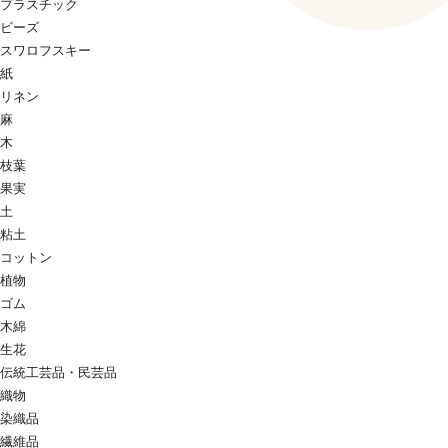
プラスチック
ビーズ
スワロフスキー
紙
リネン
麻
木
枝葉
果実
土
粘土
コットン
植物
ゴム
木綿
生花
伝統工芸品・民芸品
織物
染織品
繊維品