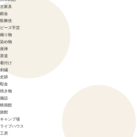
古家具
鍛金
歌舞伎
ビーズ手芸
織り物
染め物
座禅
茶道
着付け
刺繍
史跡
彫金
焼き物
施設
映画館
旅館
キャンプ場
ライブハウス
工房