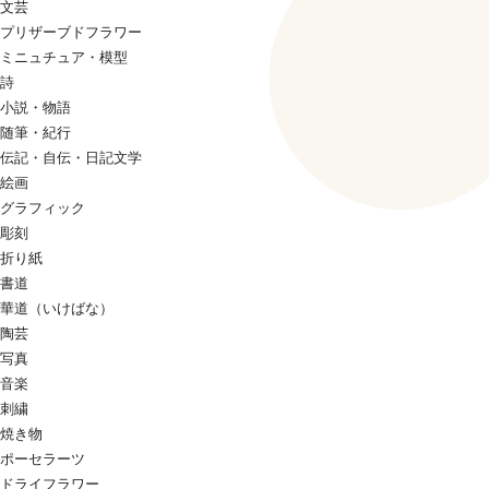
文芸
プリザーブドフラワー
ミニュチュア・模型
詩
小説・物語
随筆・紀行
伝記・自伝・日記文学
絵画
グラフィック
彫刻
折り紙
書道
華道（いけばな）
陶芸
写真
音楽
刺繍
焼き物
ポーセラーツ
ドライフラワー