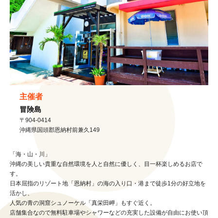
主催者
冒険島
〒904-0414
沖縄県
国頭郡恩納村
前兼久149
「海・山・川」
沖縄の美しい貴重な自然環境を人と自然に優しく、目一杯楽しめるお店で
す。
日本屈指のリゾート地「恩納村」の海の入り口・港まで徒歩1分の好立地を
活かし、
人気の青の洞窟シュノーケル「真栄田岬」もすぐ近く。
店舗集合なので無料駐車場やシャワーなどの充実した設備が自由にお使い頂