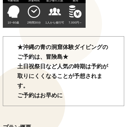
年齢制限
所要時間
最少催行人数
費用
10~60歳
2時間30分
1人から催行可
7,000円～
★沖縄の青の洞窟体験ダイビングの
ご予約は、冒険島★
土日祝祭日など人気の時期は予約が
取りにくくなることが予想されま
す。
ご予約はお早めに