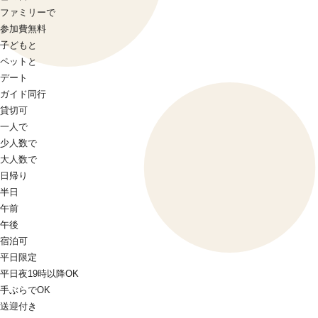
ファミリーで
参加費無料
子どもと
ペットと
デート
ガイド同行
貸切可
一人で
少人数で
大人数で
日帰り
半日
午前
午後
宿泊可
平日限定
平日夜19時以降OK
手ぶらでOK
送迎付き