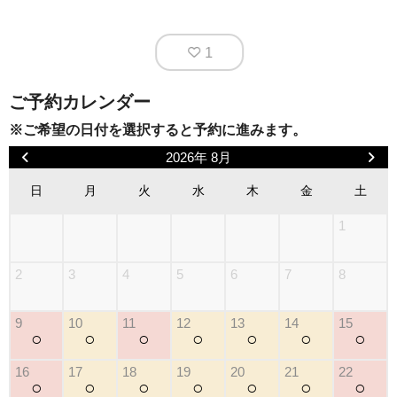
1
ご予約カレンダー
※ご希望の日付を選択すると予約に進みます。
2026年 8月
日
月
火
水
木
金
土
1
2
3
4
5
6
7
8
9
10
11
12
13
14
15
○
○
○
○
○
○
○
16
17
18
19
20
21
22
○
○
○
○
○
○
○