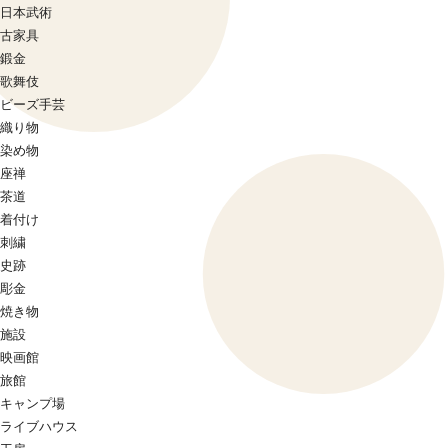
日本武術
古家具
鍛金
歌舞伎
ビーズ手芸
織り物
染め物
座禅
茶道
着付け
刺繍
史跡
彫金
焼き物
施設
映画館
旅館
キャンプ場
ライブハウス