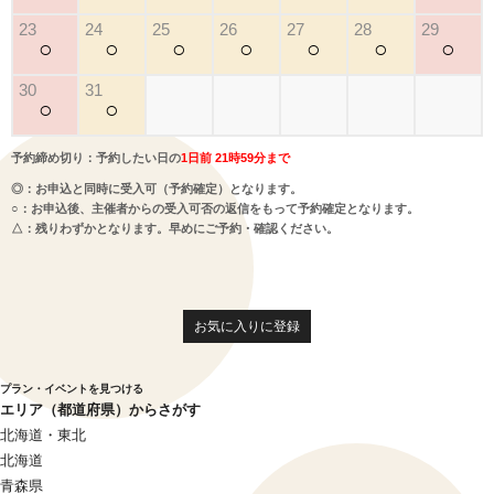
23
24
25
26
27
28
29
○
○
○
○
○
○
○
30
31
○
○
予約締め切り：予約したい日の
1日前 21時59分まで
◎：お申込と同時に受入可（予約確定）となります。
○：お申込後、主催者からの受入可否の返信をもって予約確定となります。
△：残りわずかとなります。早めにご予約・確認ください。
お気に入りに登録
プラン・イベントを見つける
エリア（都道府県）からさがす
北海道・東北
北海道
青森県