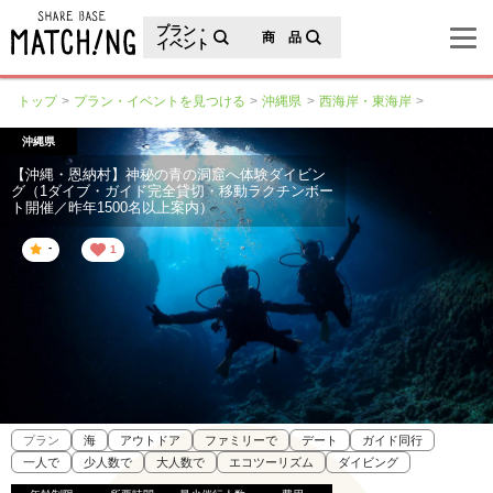
地域の魅力が見つかるシェアベースマッチング
プラン・
商 品
イベント
トップ
プラン・イベントを見つける
沖縄県
西海岸・東海岸
沖縄県
【沖縄・恩納村】神秘の青の洞窟へ体験ダイビン
グ（1ダイブ・ガイド完全貸切・移動ラクチンボー
ト開催／昨年1500名以上案内）
-
1
プラン
海
アウトドア
ファミリーで
デート
ガイド同行
一人で
少人数で
大人数で
エコツーリズム
ダイビング