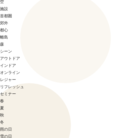
空
施設
首都圏
郊外
都心
離島
森
シーン
アウトドア
インドア
オンライン
レジャー
リフレッシュ
セミナー
春
夏
秋
冬
雨の日
雪の日