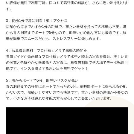
い設備が無料で利用可能。口コミで高評価の施設が、さらに思い出を彩りま
す。
3．徒歩1分で港に到着！楽々アクセス
店舗から港までわずか1分の距離で、重たい器材を持っての移動も不要。港
から青の洞窟までボートで5分なので、船酔いが心配な方にも最適です。移
動が簡単でスムーズだから、ストレスフリーに楽しめます。
4．写真撮影無料！プロ仕様カメラで感動の瞬間を
専属ガイドが高画質なプロ仕様カメラで水中と陸上の写真を撮影。美しい青
の洞窟と色鮮やかな熱帯魚との写真は、枚数無制限でその場でデータ転送可
能です。インスタ映えする思い出を無料でゲット！
5．港からボートで5分、船酔いリスクが低い
青の洞窟までの移動はボートでたったの5分。長時間ボートに揺られる心配
がないので、船酔いしやすい方でも快適です。重たい器材の運搬が不要なの
で、小さなお子様連れや年配の方も安心してご参加いただけます。