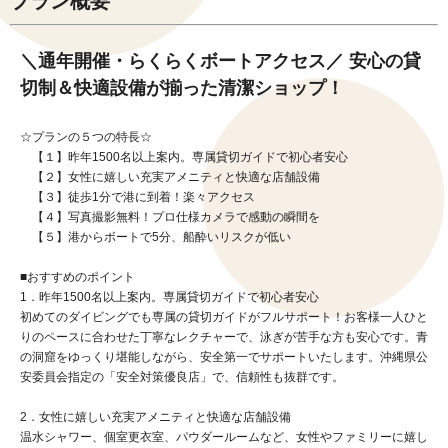
プラン概要
＼通年開催・らくらくボートアクセス／ 安心の貸
切制＆快適設備が揃った清潔ショップ！
☆プランの５つの特長☆
【１】昨年1500名以上案内。専属貸切ガイドで初心者安心
【２】女性に嬉しい充実アメニティと快適な店舗設備
【３】徒歩1分で港に到着！楽々アクセス
【４】写真撮影無料！プロ仕様カメラで感動の瞬間を
【５】港からボートで5分、船酔いリスクが低い
■おすすめのポイント
1．昨年1500名以上案内。専属貸切ガイドで初心者安心
初めてのダイビングでも専属の貸切ガイドがフルサポート！お客様一人ひと
りのペースに合わせた丁寧なレクチャーで、泳ぎが苦手な方も安心です。青
の洞窟をゆっくり堪能しながら、安全第一でサポートいたします。沖縄県公
安委員会指定の「安全対策優良店」で、信頼性も抜群です。
2．女性に嬉しい充実アメニティと快適な店舗設備
温水シャワー、個室更衣室、パウダールームなど、女性やファミリーに嬉し