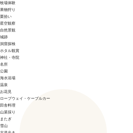
牧場体験
果物狩り
栗拾い
星空観察
自然景観
城跡
洞窟探検
ホタル観賞
神社・寺院
名所
公園
海水浴場
温泉
お花見
ロープウェイ・ケーブルカー
田舎料理
山菜採り
またぎ
雪山
古道歩き