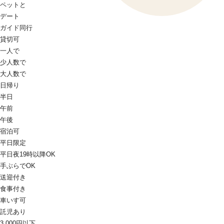
ペットと
デート
ガイド同行
貸切可
一人で
少人数で
大人数で
日帰り
半日
午前
午後
宿泊可
平日限定
平日夜19時以降OK
手ぶらでOK
送迎付き
食事付き
車いす可
託児あり
3,000円以下