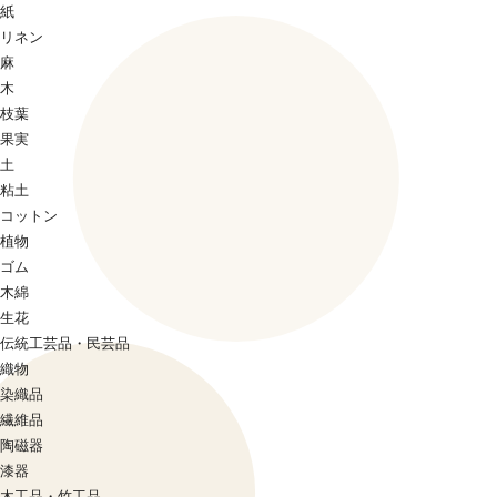
紙
リネン
麻
木
枝葉
果実
土
粘土
コットン
植物
ゴム
木綿
生花
伝統工芸品・民芸品
織物
染織品
繊維品
陶磁器
漆器
木工品・竹工品