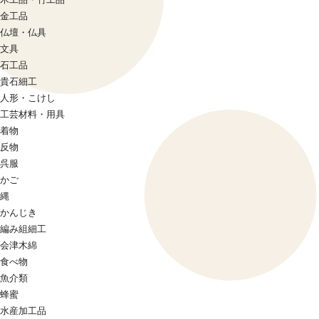
金工品
仏壇・仏具
文具
石工品
貴石細工
人形・こけし
工芸材料・用具
着物
反物
呉服
かご
縄
かんじき
編み組細工
会津木綿
食べ物
魚介類
蜂蜜
水産加工品