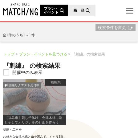
地域の魅力が見つかるシェアベースマッチング
プラン・
商 品
イベント
検索条件を変更
全1件のうち1～1件
トップ
プラン・イベントを見つける
『刺繍』の検索結果
『刺繍』 の検索結果
開催中のみ表示
福島県
開催リクエスト受付中
【福島市】刺し子体験！会津木綿に刺
し子してオリジナルの針山を作ろう
福島・二本松
お好きな会津木綿と糸を選んで、くぐり刺し