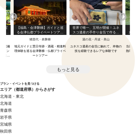
K！写
【福島・会津磐梯】ガイドと巡
世界で唯一、五明が開催！ユネ
【沖
クラス
る会津仏都プライベートツアー
スコ遺産の手作り金箔で作る金
カヤ
国立公
｜慧日寺跡・酒蔵・精進料理体
箔押し体験
を満
猪苗代・表磐梯
湯の花・丹波・美山
沖
陸クリ
験
★２
ミリ
写
ーム完備
地元ガイドと慧日寺跡・酒蔵・精進料
ユネスコ遺産の金箔に触れて、本物の
当日予
お勧め
PAイン
理体験を巡る会津磐梯・仏都プライベ
技を経験できるレアな体験です
熱帯の
致します
ートツアー
 丸駒温
 4歳以
もっと見る
プラン・イベントを見つける
エリア（都道府県）からさがす
北海道・東北
北海道
青森県
岩手県
宮城県
秋田県