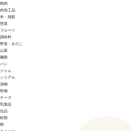
精肉
肉加工品
米・雑穀
惣菜
フルーツ
調味料
野菜・きのこ
山菜
麺類
パン
ジャム
シリアル
漬物
乾物
チーズ
乳製品
缶詰
粉類
卵