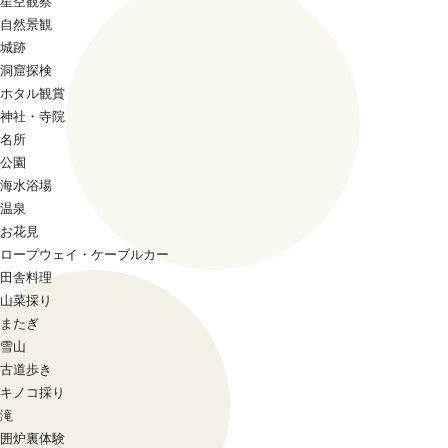
星空観察
自然景観
城跡
洞窟探検
ホタル観賞
神社・寺院
名所
公園
海水浴場
温泉
お花見
ロープウェイ・ケーブルカー
田舎料理
山菜採り
またぎ
雪山
古道歩き
キノコ採り
滝
囲炉裏体験