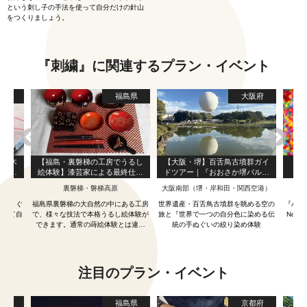
という刺し子の手法を使って自分だけの針山
をつくりましょう。
『刺繍』に関連するプラン・イベント
島県
福島県
大阪府
会津木
【福島・裏磐梯の工房でうるし
【大阪・堺】百舌鳥古墳群ガイ
着
ルの針
絵体験】漆芸家による最終仕上
ドツアー｜『おおさか堺バルー
げ付きのプレミアムプラン☆
ン』と堺の伝統手ぬぐいの雪花
裏磐梯・磐梯高原
大阪南部（堺・岸和田・関西空港）
絞り染め体験
で、くぐ
福島県裏磐梯の大自然の中にある工房
世界遺産・百舌鳥古墳群を眺める空の
『ハイ
使って自
で、様々な技法で本格うるし絵体験が
旅と『世界で一つの自分色に染める伝
No1
ょう。
できます。通常の蒔絵体験とは違っ
統の手ぬぐいの絞り染め体験
た、特別な仕上がりに。
注目のプラン・イベント
海道
福島県
京都府