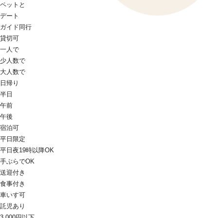
ペットと
デート
ガイド同行
貸切可
一人で
少人数で
大人数で
日帰り
半日
午前
午後
宿泊可
平日限定
平日夜19時以降OK
手ぶらでOK
送迎付き
食事付き
車いす可
託児あり
3,000円以下