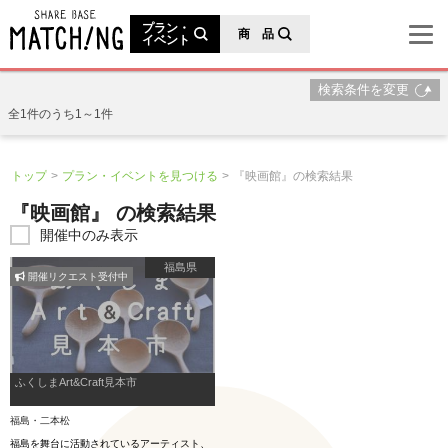
地域の魅力が見つかるシェアベースマッチング
プラン・
商 品
イベント
検索条件を変更
全1件のうち1～1件
トップ
プラン・イベントを見つける
『映画館』の検索結果
『映画館』 の検索結果
開催中のみ表示
福島県
開催リクエスト受付中
ふくしまArt&Craft見本市
福島・二本松
福島を舞台に活動されているアーティスト、