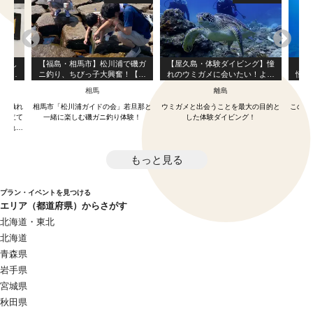
箔押し
【福島・相馬市】松川浦で磯ガ
【屋久島・体験ダイビング】憧
【屋
開催・
ニ釣り、ちびっ子大興奮！【体
れのウミガメに会いたい！より
憧れ
 or
験のみ】
長く潜ることでウミガメ遭遇率
ミガ
相馬
離島
を上げるスペシャル1ダイブ・コ
ース！（3時間半）
」に触れ
相馬市「松川浦ガイドの会」若旦那と
ウミガメと出会うことを最大の目的と
このツ
人仕立て
一緒に楽しむ磯ガニ釣り体験！
した体験ダイビング！
け取れる
もっと見る
プラン・イベントを見つける
エリア（都道府県）からさがす
北海道・東北
北海道
青森県
岩手県
宮城県
秋田県