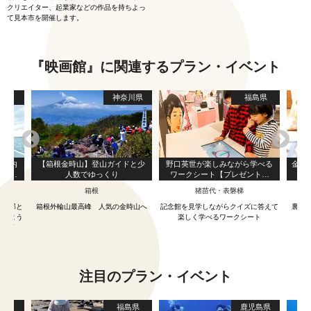
クリエイター、起業家などの作品を持ちよっ
て見本市を開催します。
『映画館』に関連するプラン・イベント
島県
神奈川県
福島県
の案内
【箱根金時山】登山ガイドと少
野口英世が楽しみながら学べる
金閣
（宿泊
人数でゆっくり
ワークシート【プレゼント付
みや）
き】
箱根
猪苗代・表磐梯
若旦那と
箱根外輪山最高峰 人気の金時山へ
記念館を見学しながらクイズに答えて
裏千
きるよう
楽しく学べるワークシート
まで可
注目のプラン・イベント
都府
福島県
鹿児島県