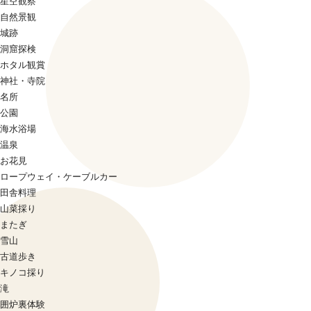
星空観察
自然景観
城跡
洞窟探検
ホタル観賞
神社・寺院
名所
公園
海水浴場
温泉
お花見
ロープウェイ・ケーブルカー
田舎料理
山菜採り
またぎ
雪山
古道歩き
キノコ採り
滝
囲炉裏体験