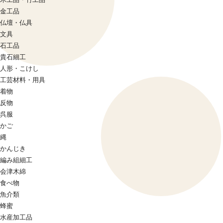
金工品
仏壇・仏具
文具
石工品
貴石細工
人形・こけし
工芸材料・用具
着物
反物
呉服
かご
縄
かんじき
編み組細工
会津木綿
食べ物
魚介類
蜂蜜
水産加工品