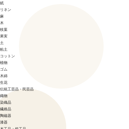
紙
リネン
麻
木
枝葉
果実
土
粘土
コットン
植物
ゴム
木綿
生花
伝統工芸品・民芸品
織物
染織品
繊維品
陶磁器
漆器
木工品・竹工品