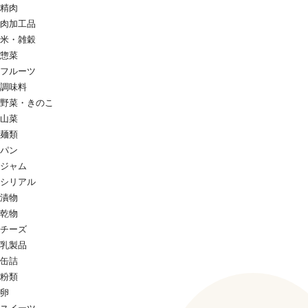
精肉
肉加工品
米・雑穀
惣菜
フルーツ
調味料
野菜・きのこ
山菜
麺類
パン
ジャム
シリアル
漬物
乾物
チーズ
乳製品
缶詰
粉類
卵