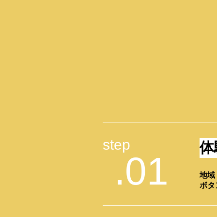
step
体
.01
地域
ボタ