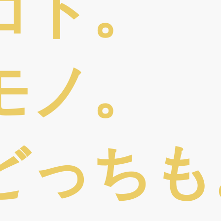
コト。
モノ。
どっちも