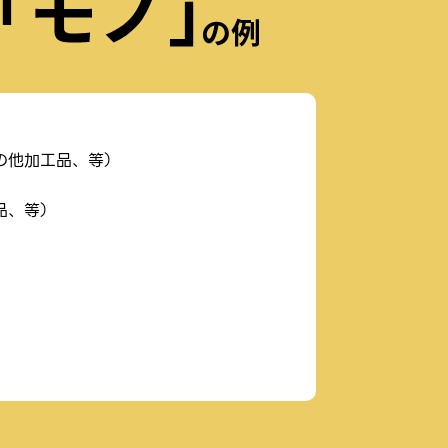
の他加工品、等）
品、等）
）