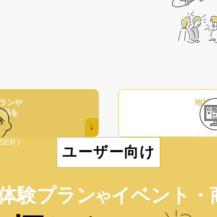
ラン
や
地域
商品
を
イベ
い
↓
ER
FOR
ER |
ユーザー向け
体験プラン
イベント・
や