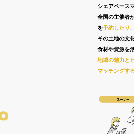
シェアベース
全国の主催者
を
予約したり
その土地の文
食材や資源を
地域の魅力と
マッチングす
。