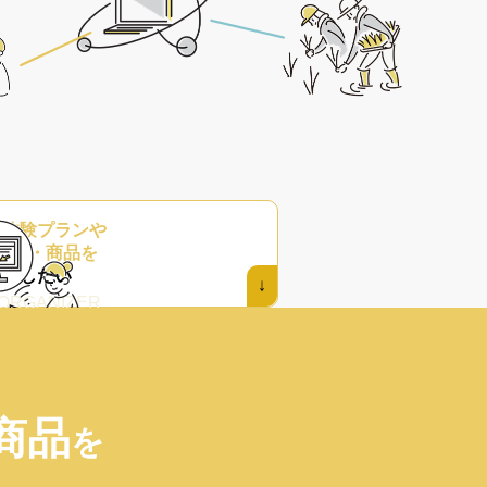
の
体験プラン
や
ント・商品
を
掲載したい
↓
 ORGANIZER
商品
を