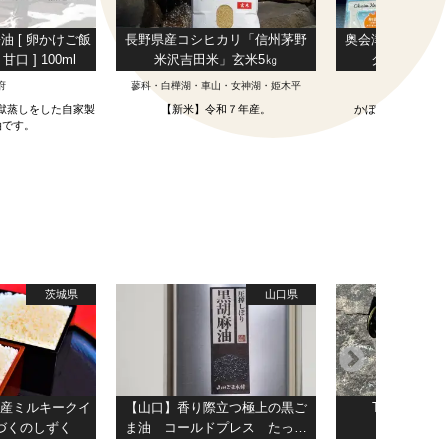
油 [ 卵かけご飯
長野県産コシヒカリ「信州茅野
奥会津金山町限
口 ] 100ml
米沢吉田米」玄米5㎏
クリルドア
府
蓼科・白樺湖・車山・女神湖・姫木平
奥会
獄蒸しをした自家製
【新米】令和７年産。
かぼまるアクリル
油です。
茨城県
山口県
県産ミルキークイ
【山口】香り際立つ極上の黒ご
Trekking B
しづくのしずく
ま油 コールドプレス たっぷ
り使える 950g