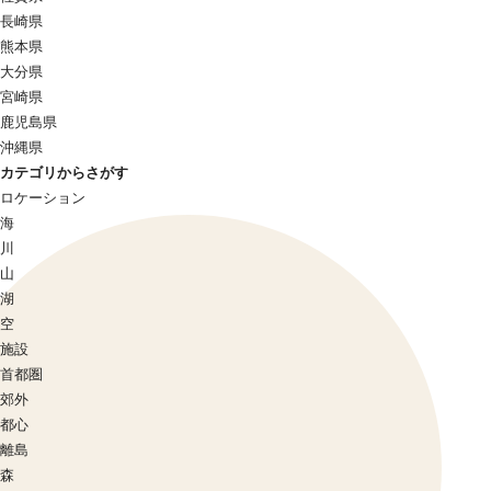
長崎県
熊本県
大分県
宮崎県
鹿児島県
沖縄県
カテゴリからさがす
ロケーション
海
川
山
湖
空
施設
首都圏
郊外
都心
離島
森