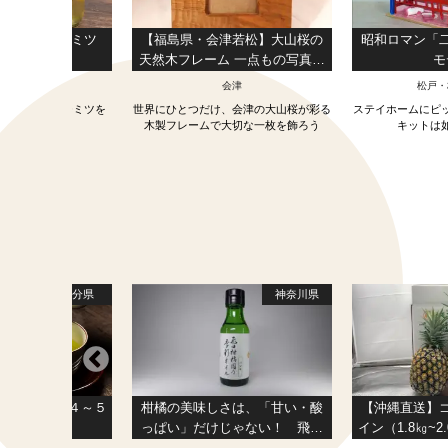
蜜蜂の生ハチミツ
【福島県・会津若松】大山桜の
昭和ロマン「
搾り200』
天然木フレーム 一点もの写真立
モ
て
島・前原
会津
松戸・
半島から生ハチミツを
世界にひとつだけ、会津の大山桜が彩る
ステイホームにピ
木製フレームで大切な一枚を飾ろう
キットは
大分県
神奈川県
 日本山人参 “４～５
柑橘の美味しさは、「甘い・酸
【沖縄直送】
茶葉 ] 5包
っぱい」だけじゃない！ 飛田
イン（1.8㎏~2
柑橘園の季彩オイル【バジ