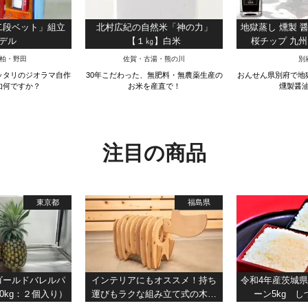
二段ベット」組立
北村広紀の自然米「神の力」
地獄蒸し 燻製 醤
デル
【１㎏】白米
桜チップ 九州 甘
柏・野田
佐賀・古湯・熊の川
別
ッタリのジオラマ自作
30年こだわった、無肥料・無農薬生産の
おんせん県別府で地
如何ですか？
お米を産直で！
燻製醤
注目の商品
東京都
福島県
ゴールドバレルパ
インテリアにもオススメ！持ち
令和4年産茨城
.0kg：２個入り）
運びもラクな組み立て式の木製
ーン5kg 
赤べこスツール『シェアベコ』