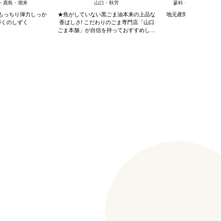
・鹿島・潮来
山口・秋芳
蓼科・白樺湖・車山
もっちり弾力しっか
★焦がしていない黒ごま油本来の上品な
地元産間伐材を使用し
づくのしずく
香ばしさ! こだわりのごま専門店「山口
ル
ごま本舗」が自信を持っておすすめしま
す。★