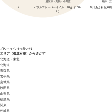
別府
湯河原・真鶴・小田原
葛飾・江
ル】 フレーバーオイル
のスーパーフード
バジルフレーバーオイル 90ｇ（100ｍ
果汁あふれる沖縄
ｌ）
プラン・イベントを見つける
エリア（都道府県）からさがす
北海道・東北
北海道
青森県
岩手県
宮城県
秋田県
山形県
福島県
関東
茨城県