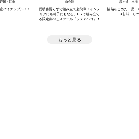
戸川・江東
南会津
霞ヶ浦・土浦
産パイナップル！！
説明書要らずで組み立て超簡単！インテ
情熱をこめた一品！
リアにも椅子にもなる、DIYで組み立て
り甘味 し
る限定赤べこスツール『シェアベコ』！
もっと見る