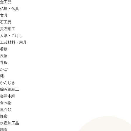
金工品
仏壇・仏具
文具
石工品
貴石細工
人形・こけし
工芸材料・用具
着物
反物
呉服
かご
縄
かんじき
編み組細工
会津木綿
食べ物
魚介類
蜂蜜
水産加工品
精肉