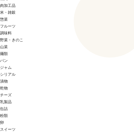
肉加工品
米・雑穀
惣菜
フルーツ
調味料
野菜・きのこ
山菜
麺類
パン
ジャム
シリアル
漬物
乾物
チーズ
乳製品
缶詰
粉類
卵
スイーツ