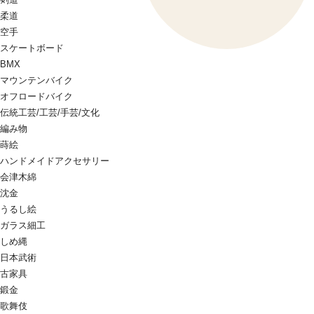
柔道
空手
スケートボード
BMX
マウンテンバイク
オフロードバイク
伝統工芸/工芸/手芸/文化
編み物
蒔絵
ハンドメイドアクセサリー
会津木綿
沈金
うるし絵
ガラス細工
しめ縄
日本武術
古家具
鍛金
歌舞伎