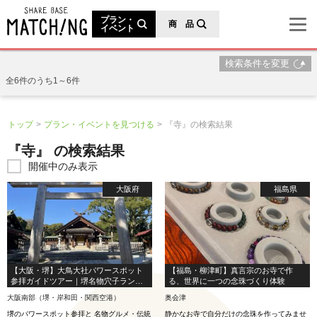
地域の魅力が見つかるシェアベースマッチング
プラン・
商 品
イベント
検索条件を変更
全6件のうち1～6件
トップ
プラン・イベントを見つける
『寺』の検索結果
『寺』 の検索結果
開催中のみ表示
大阪府
福島県
【大阪・堺】大鳥大社パワースポット
【福島・柳津町】真言宗のお寺で作
参拝ガイドツアー｜堺名物穴子ランチ
る、世界に一つの念珠づくり体験
＆堺伝統の絞り染め体験付き
大阪南部（堺・岸和田・関西空港）
奥会津
堺のパワースポット参拝と 名物グルメ・伝統
静かなお寺で自分だけの念珠を作ってみませ