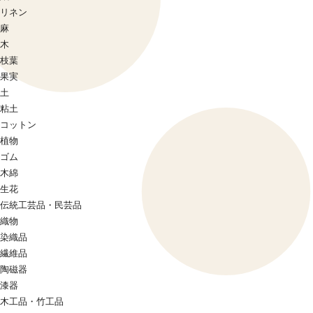
リネン
麻
木
枝葉
果実
土
粘土
コットン
植物
ゴム
木綿
生花
伝統工芸品・民芸品
織物
染織品
繊維品
陶磁器
漆器
木工品・竹工品