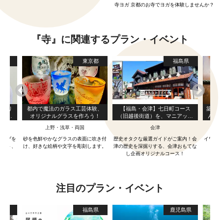
寺ヨガ 京都のお寺でヨガを体験しませんか？
『寺』に関連するプラン・イベント
都府
東京都
福島県
あかり
都内で魔法のガラス工芸体験、
【福島・会津】七日町コース
築2
ドルラ
オリジナルグラスを作ろう！
（旧越後街道）を、マニアック
んで
お持ち
な会津の歴史を厳選ガイドがご
上野・浅草・両国
会津
案内！
ランプを
砂を色鮮やかなグラスの表面に吹き付
歴史オタクな厳選ガイドがご案内！会
イワシ
デート、
け、好きな絵柄や文字を彫刻します。
津の歴史を深掘りする、会津おもてな
し企画オリジナルコース！
注目のプラン・イベント
島県
福島県
鹿児島県