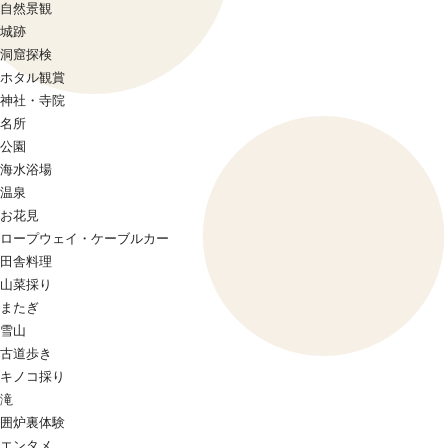
自然景観
城跡
洞窟探検
ホタル観賞
神社・寺院
名所
公園
海水浴場
温泉
お花見
ロープウェイ・ケーブルカー
田舎料理
山菜採り
またぎ
雪山
古道歩き
キノコ採り
滝
囲炉裏体験
エンタメ