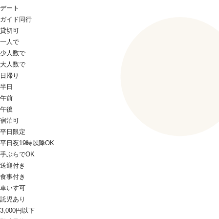
デート
ガイド同行
貸切可
一人で
少人数で
大人数で
日帰り
半日
午前
午後
宿泊可
平日限定
平日夜19時以降OK
手ぶらでOK
送迎付き
食事付き
車いす可
託児あり
3,000円以下