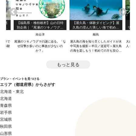
ドと巡
【福島県・檜枝岐村】山の日特
【屋久島・体験ダイビング】屋
【や
ライベ
別企画｜『尾瀬のツキノワグマ
久島の澄んだ美しい海で初めて
リバ
文化体
を知る』トークイベント
のダイビング体験！ベーシック
ら参
南会津
離島
な1ダイブ・コース！（3時間）
専用車で
尾瀬のツキノワグマの謎に迫る。「な
屋久島の海を知り尽くしたガイドが水
大自然
工芸体験
ぜ目撃が多いのに事故が少ないの
中写真を撮影＜半日／送迎可＞屋久島
人も子
か？」
の海を楽しもう！初めての方も安心・
丁寧にレクチャーします！
もっと見る
プラン・イベントを見つける
エリア（都道府県）からさがす
北海道・東北
北海道
青森県
岩手県
宮城県
秋田県
山形県