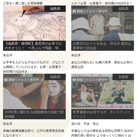
工芸を一度に楽しむ特別体験
んか？お茶・お茶菓子・副住職の法話付き！
福島県
福島県
開催リクエスト受付中
【福島県・柳津町】真言宗のお寺で心
お葬式のルーツを辿る、浄土宗 成宝山
の大そうじ！ 〜手ぶらで写経・写仏
善導寺で説法会
体験〜
奥会津
南会津
お手本を上からなぞるだけなので、どなたで
あなたの知らない仏教の世界、身近なお寺の
も挑戦していただけます。お茶・お茶菓子・
身近な話
副住職の法話付き。
福島県
京都府
開催リクエスト受付中
開催リクエスト受付中
270年受け継がれる地歌舞伎の化粧で変
世界遺産のお寺でヨガ チャリティー
身体験
イベント
南会津
湯の花・丹波・美山
本物の歌舞伎舞台前で、江戸の美男美女役者
京都ならではの歴史ある特別な空間で 自分の
になりきり！
内側の深い部分を よりゆっくりと味わう お