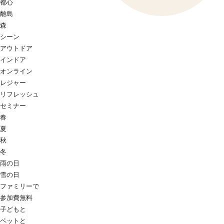
都心
離島
森
シーン
アウトドア
インドア
オンライン
レジャー
リフレッシュ
セミナー
春
夏
秋
冬
雨の日
雪の日
ファミリーで
参加費無料
子どもと
ペットと