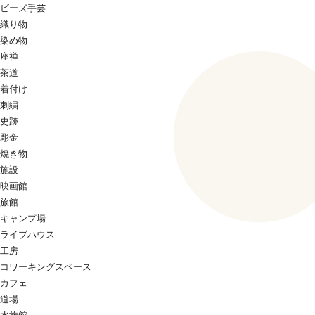
ビーズ手芸
織り物
染め物
座禅
茶道
着付け
刺繍
史跡
彫金
焼き物
施設
映画館
旅館
キャンプ場
ライブハウス
工房
コワーキングスペース
カフェ
道場