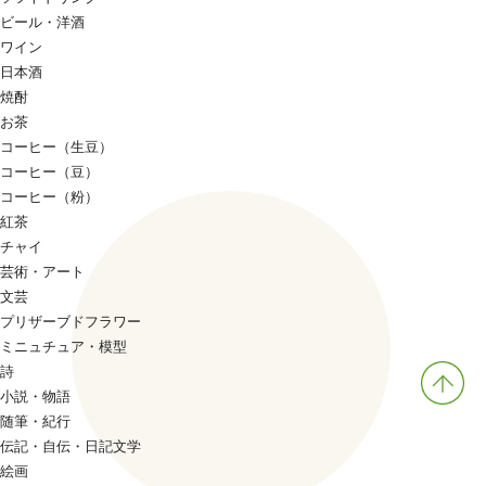
ビール・洋酒
ワイン
日本酒
焼酎
お茶
コーヒー（生豆）
コーヒー（豆）
コーヒー（粉）
紅茶
チャイ
芸術・アート
文芸
プリザーブドフラワー
ミニュチュア・模型
詩
小説・物語
随筆・紀行
伝記・自伝・日記文学
絵画