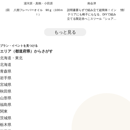
レーバーオイル
赤べこスツール『シェアベコ』
湯河原・真鶴・小田原
南会津
ー】着回
八朔フレーバーオイル 90ｇ（100ｍ
説明書要らずで組み立て超簡単！イン
情熱を
ｌ）
テリアにも椅子にもなる、DIYで組み
立てる限定赤べこスツール『シェアベ
コ』！
もっと見る
プラン・イベントを見つける
エリア（都道府県）からさがす
北海道・東北
北海道
青森県
岩手県
宮城県
秋田県
山形県
福島県
関東
茨城県
栃木県