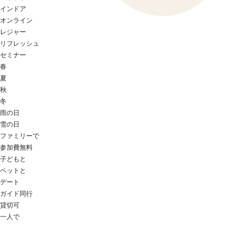
インドア
オンライン
レジャー
リフレッシュ
セミナー
春
夏
秋
冬
雨の日
雪の日
ファミリーで
参加費無料
子どもと
ペットと
デート
ガイド同行
貸切可
一人で