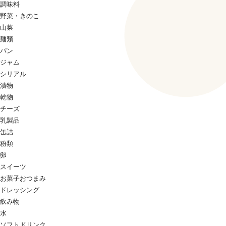
調味料
野菜・きのこ
山菜
麺類
パン
ジャム
シリアル
漬物
乾物
チーズ
乳製品
缶詰
粉類
卵
スイーツ
お菓子おつまみ
ドレッシング
飲み物
水
ソフトドリンク