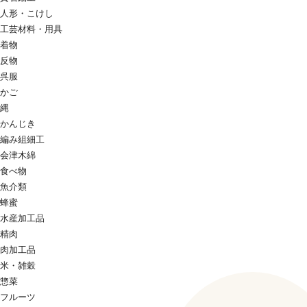
人形・こけし
工芸材料・用具
着物
反物
呉服
かご
縄
かんじき
編み組細工
会津木綿
食べ物
魚介類
蜂蜜
水産加工品
精肉
肉加工品
米・雑穀
惣菜
フルーツ