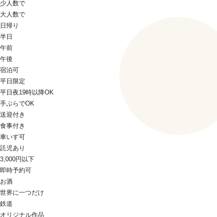
少人数で
大人数で
日帰り
半日
午前
午後
宿泊可
平日限定
平日夜19時以降OK
手ぶらでOK
送迎付き
食事付き
車いす可
託児あり
3,000円以下
即時予約可
お酒
世界に一つだけ
鉄道
オリジナル作品