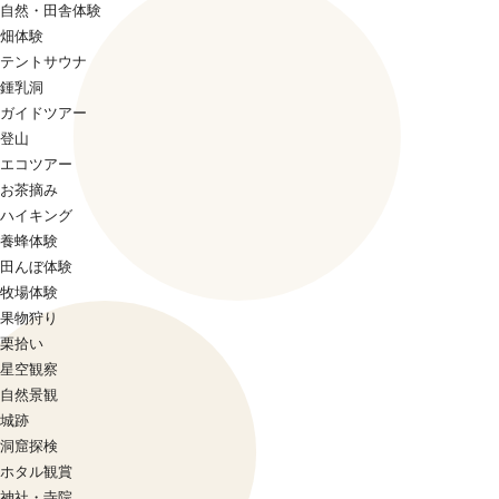
自然・田舎体験
畑体験
テントサウナ
鍾乳洞
ガイドツアー
登山
エコツアー
お茶摘み
ハイキング
養蜂体験
田んぼ体験
牧場体験
果物狩り
栗拾い
星空観察
自然景観
城跡
洞窟探検
ホタル観賞
神社・寺院