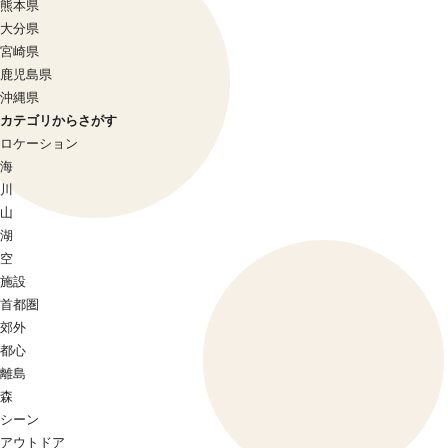
熊本県
大分県
宮崎県
鹿児島県
沖縄県
カテゴリからさがす
ロケーション
海
川
山
湖
空
施設
首都圏
郊外
都心
離島
森
シーン
アウトドア