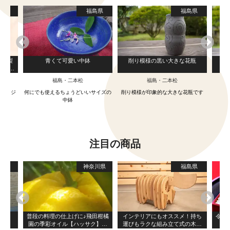
島県
福島県
福島県
の木製
青くて可愛い中鉢
削り模様の黒い大きな花瓶
ンテリ
福島・二本松
福島・二本松
Eオリジ
何にでも使えるちょうどいいサイズの
削り模様が印象的な大きな花瓶です
／／
中鉢
注目の商品
形県
神奈川県
福島県
ーカ
普段の料理の仕上げに♪飛田柑橘
インテリアにもオススメ！持ち
令和
園の季彩オイル【ハッサク】フ
運びもラクな組み立て式の木製
ー