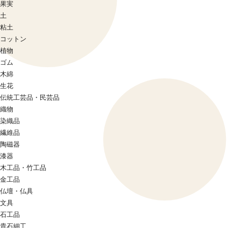
果実
土
粘土
コットン
植物
ゴム
木綿
生花
伝統工芸品・民芸品
織物
染織品
繊維品
陶磁器
漆器
木工品・竹工品
金工品
仏壇・仏具
文具
石工品
貴石細工