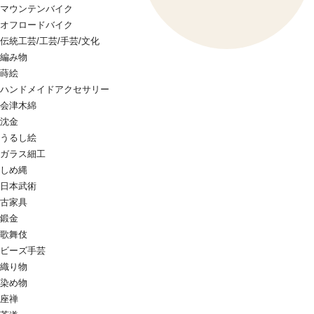
マウンテンバイク
オフロードバイク
伝統工芸/工芸/手芸/文化
編み物
蒔絵
ハンドメイドアクセサリー
会津木綿
沈金
うるし絵
ガラス細工
しめ縄
日本武術
古家具
鍛金
歌舞伎
ビーズ手芸
織り物
染め物
座禅