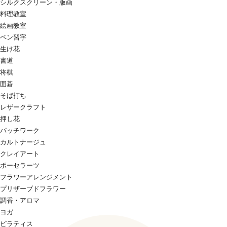
シルクスクリーン・版画
料理教室
絵画教室
ペン習字
生け花
書道
将棋
囲碁
そば打ち
レザークラフト
押し花
パッチワーク
カルトナージュ
クレイアート
ポーセラーツ
フラワーアレンジメント
プリザーブドフラワー
調香・アロマ
ヨガ
ピラティス