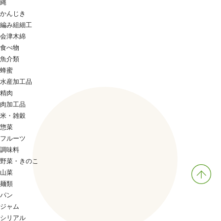
縄
かんじき
編み組細工
会津木綿
食べ物
魚介類
蜂蜜
水産加工品
精肉
肉加工品
米・雑穀
惣菜
フルーツ
調味料
野菜・きのこ
山菜
麺類
パン
ジャム
シリアル