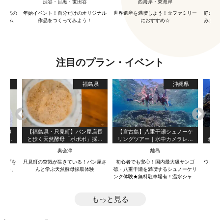
渋谷・目黒・世田谷
西海岸・東海岸
む和クラフト♪
｜ 気の
年始イベント！自分だけのオリジナル
世界遺産を満喫しよう！☆ファミリー
静かな
グラム
作品をつくってみよう！
におすすめ☆
みませ
注目のプラン・イベント
都府
福島県
沖縄県
あかり
【福島県・只見町】パン屋店長
【宮古島】八重干瀬シュノーケ
【屋
ドルラ
と歩く天然酵母「ポポポ」採取
リングツアー｜水中カメラレン
れの
お持ち
＆ランチ体験
タル無料＆写真データプレゼン
長く
奥会津
離島
ト（２～３ポイント案内）
を上
ランプを
只見町の空気が生きている！パン屋さ
初心者でも安心！国内最大級サンゴ
ウミガ
デート、
んと学ぶ天然酵母採取体験
礁・八重干瀬を満喫するシュノーケリ
ング体験★無料駐車場有！温水シャワ
ー＆更衣室にトイレなど男女エリア別
充実施設完備！
もっと見る