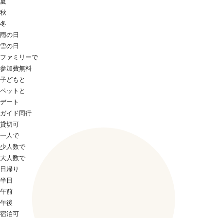
夏
秋
冬
雨の日
雪の日
ファミリーで
参加費無料
子どもと
ペットと
デート
ガイド同行
貸切可
一人で
少人数で
大人数で
日帰り
半日
午前
午後
宿泊可