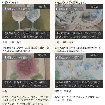
作品を作ろう！
きな絵柄や文字を彫刻します。
東京都
東京都
開催リクエスト受付中
開催リクエスト受付中
【浅草橋1分】おしゃれに乾杯！手作り
【浅草橋1分】砂で削るガラス工芸～色
のワイングラスで飲むお酒はおいし
鮮やかなグラスに好きな絵や文字を彫
い・・（ブルーorピンク限定）
刻しよう！すぐに持ち帰りOK！デート
上野・浅草・両国
上野・浅草・両国
や女子会にピッタリ。
砂を色鮮やかなグラスの表面に吹き付け、好
砂を色鮮やかなグラスの表面に吹き付け、好
きな絵柄や文字を彫刻します。
きな絵柄や文字を彫刻します。
宮城県
福島県
開催リクエスト受付中
開催リクエスト受付中
【宮城・仙台発】新しいお花の表現！
福島県猪苗代でイタリアの伝統工芸ヴ
『フロスティングフラワー®︎教室』☆体
ェネチアンガラス《ミルフィオリ》教
験プラン！
室～アクセサリー～
仙台
猪苗代・表磐梯
霜がおりたような“フロストライン”で描き出
あなたを引き立てるヴェネチアンガラスのア
す新しいプリザーブドフラワーの表現 “フロ
クセサリー作り♪
スティングフラワー®︎”体験しましょう。