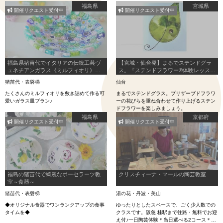
福島県
宮城県
開催リクエスト受付中
開催リクエスト受付中
福島県猪苗代でイタリアの伝統工芸ヴ
【宮城・仙台発】まるでステンドグラ
ェネチアンガラス《ミルフィオリ》教
ス。『ステンドフラワー®体験レッスン
室～小皿～
プラン』
猪苗代・表磐梯
仙台
たくさんのミルフィオリを敷き詰めて作る可
まるでステンドグラス。プリザーブドフラワ
愛いガラス皿プラン♪
ーの花びらを重ね合わせて作り上げるステン
ドフラワーを楽しみましょう。
福島県
京都府
開催リクエスト受付中
開催リクエスト受付中
福島の猪苗代で綺麗なポーセラーツ教
クリスチィーナ・マールの陶芸教室
室～食器～
猪苗代・表磐梯
湯の花・丹波・美山
◆オリジナル食器でワンランクアップの食事
ゆったりとしたスペースで、ごく少人数での
タイムを◆
クラスです。阪急 桂駅まで往路・無料でお迎
え付♪一日陶芸体験＊当日選べる2コース＊手