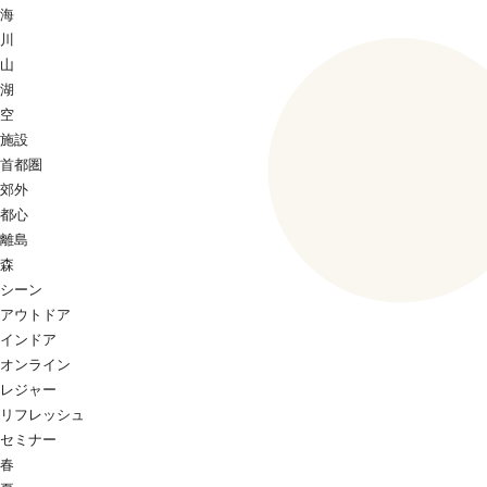
海
川
山
湖
空
施設
首都圏
郊外
都心
離島
森
シーン
アウトドア
インドア
オンライン
レジャー
リフレッシュ
セミナー
春