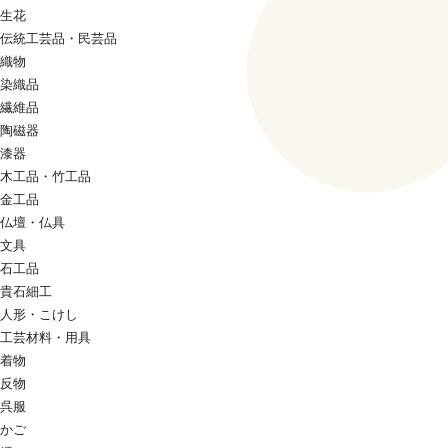
生花
伝統工芸品・民芸品
織物
染織品
繊維品
陶磁器
漆器
木工品・竹工品
金工品
仏壇・仏具
文具
石工品
貴石細工
人形・こけし
工芸材料・用具
着物
反物
呉服
かご