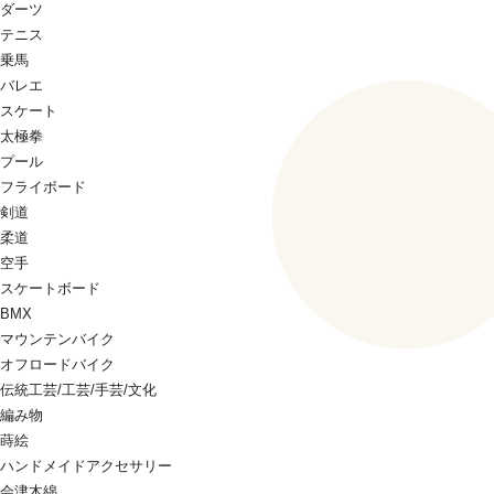
ダーツ
テニス
乗馬
バレエ
スケート
太極拳
プール
フライボード
剣道
柔道
空手
スケートボード
BMX
マウンテンバイク
オフロードバイク
伝統工芸/工芸/手芸/文化
編み物
蒔絵
ハンドメイドアクセサリー
会津木綿