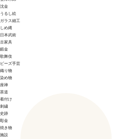
沈金
うるし絵
ガラス細工
しめ縄
日本武術
古家具
鍛金
歌舞伎
ビーズ手芸
織り物
染め物
座禅
茶道
着付け
刺繍
史跡
彫金
焼き物
施設