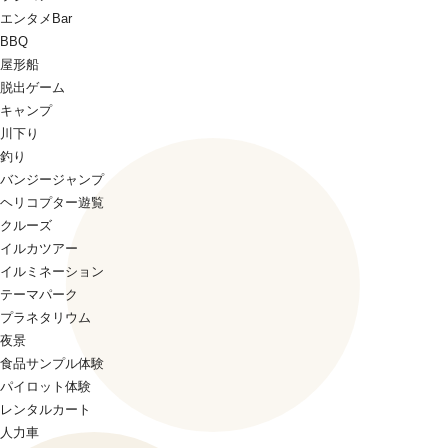
エンタメBar
BBQ
屋形船
脱出ゲーム
キャンプ
川下り
釣り
バンジージャンプ
ヘリコプター遊覧
クルーズ
イルカツアー
イルミネーション
テーマパーク
プラネタリウム
夜景
食品サンプル体験
パイロット体験
レンタルカート
人力車