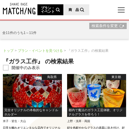
地域の魅力が見つかるシェアベースマッチング
プラン・
商 品
イベント
検索条件を変更
全11件のうち1～11件
トップ
プラン・イベントを見つける
『ガラス工作』の検索結果
『ガラス工作』 の検索結果
開催中のみ表示
鳥取県
東京都
完全オリジナルの本格的なキャンドル
都内で魔法のガラス工芸体験、オリジ
ホルダー
ナルグラスを作ろう！
米子・皆生・大山
上野・浅草・両国
日常を離れオリエンタルな店内でオリジナル
砂を色鮮やかなグラスの表面に吹き付け、好