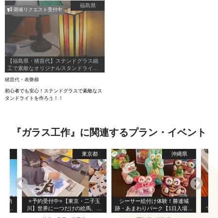
びねりor絵つけ＊～お子様のレッスン大歓
福島県
開催リクエスト受付中
迎！～
【福島県・猪苗代】ステンドグラス細
工で素敵なオリジナルスタンドライト
作り！！
猪苗代・表磐梯
初心者でも安心！ステンドグラスで素敵なス
タンドライトを作ろう！！
『ガラス工作』に関連するプラン・イベント
島県
東京都
沖縄県
式気功
⭐️予約受付中⭐️【東京・二子玉
シーサー絵付け体験！勝連城
【福
しい動
川】世界に一つだけの絵馬、羽
跡・あまわりパーク【1日入場券
で作
格気功
子板、凧づくり！お正月に楽し
付き】