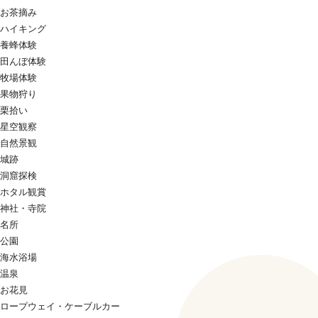
お茶摘み
ハイキング
養蜂体験
田んぼ体験
牧場体験
果物狩り
栗拾い
星空観察
自然景観
城跡
洞窟探検
ホタル観賞
神社・寺院
名所
公園
海水浴場
温泉
お花見
ロープウェイ・ケーブルカー