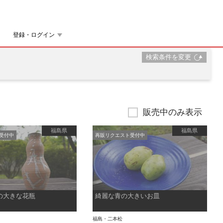
登録・ログイン
検索条件を変更
販売中のみ表示
福島県
福島県
受付中
再販リクエスト受付中
の大きな花瓶
綺麗な青の大きいお皿
福島・二本松