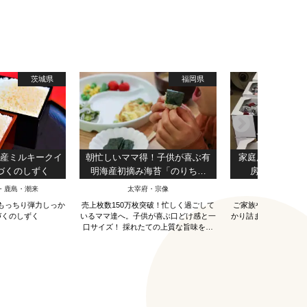
茨城県
福岡県
県産ミルキークイ
朝忙しいママ得！子供が喜ぶ有
家庭用ピオーネ2
しづくのしずく
明海産初摘み海苔「のりちゃ
房） （商
ん」（100枚入り×3個）【送料
PIONE
・鹿島・潮来
太宰府・宗像
津山・美作三
無料】
もっちり弾力しっか
売上枚数150万枚突破！忙しく過ごして
ご家族やお子様に大評
づくのしずく
いるママ達へ。子供が喜ぶ口どけ感と一
かり詰まっていてお得
口サイズ！ 採れたての上質な旨味を持
った海苔をお届けします。