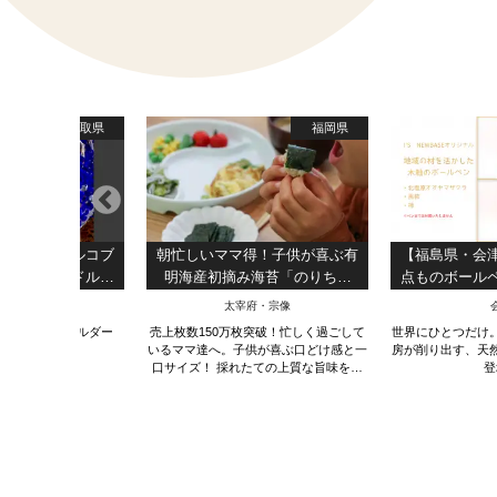
鳥取県
福岡県
市】王道トルコブ
朝忙しいママ得！子供が喜ぶ有
【福島県・会
モノのキャンドルホ
明海産初摘み海苔「のりちゃ
点ものボール
コのハンドメイド
ん」（100枚入り×1個）【送料
木製文房具｜
・皆生・大山
太宰府・宗像
ツ使用）
無料】
ナルキャンドルホルダー
売上枚数150万枚突破！忙しく過ごして
世界にひとつだけ
いるママ達へ。子供が喜ぶ口どけ感と一
房が削り出す、天
口サイズ！ 採れたての上質な旨味を持
登
った海苔をお届けします。