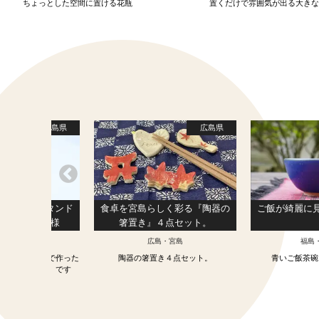
ちょっとした空間に置ける花瓶
置くだけで雰囲気が出る大き
福島県
広島県
「スマホスタンド
食卓を宮島らしく彩る『陶器の
ご飯が綺麗に
カー」ぶな仕様
箸置き』４点セット。
南会津
広島・宮島
福島
会津の天然木」で作った
陶器の箸置き４点セット。
青いご飯茶碗
ンドスピーカー」です