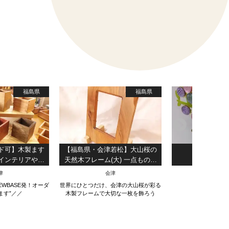
福島県
福島県
ド可】木製ます
【福島県・会津若松】大山桜の
会津もめ
インテリアや園
天然木フレーム(大) 一点もの写
しても】
真立て
津
会津
会津
NEWBASE発！オーダ
世界にひとつだけ、会津の大山桜が彩る
会津もめん
ます”／／
木製フレームで大切な一枚を飾ろう