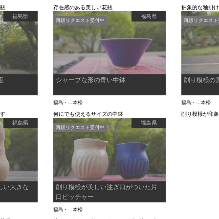
花瓶
存在感のある美しい花瓶
抽象的な釉掛
福島県
福島県
再販リクエスト受付中
再販リクエスト
瓶
シャープな形の青い中鉢
削り模様の
福島・二本松
福島・二本松
です
何にでも使えるサイズの中鉢
削り模様が印
福島県
福島県
再販リクエスト受付中
しい大きな
削り模様が美しい注ぎ口がついた片
口ピッチャー
福島・二本松