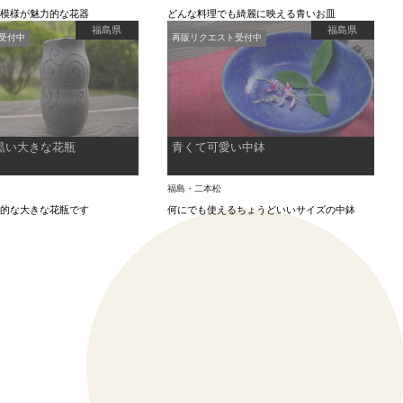
け模様が魅力的な花器
どんな料理でも綺麗に映える青いお皿
福島県
福島県
受付中
再販リクエスト受付中
黒い大きな花瓶
青くて可愛い中鉢
福島・二本松
象的な大きな花瓶です
何にでも使えるちょうどいいサイズの中鉢