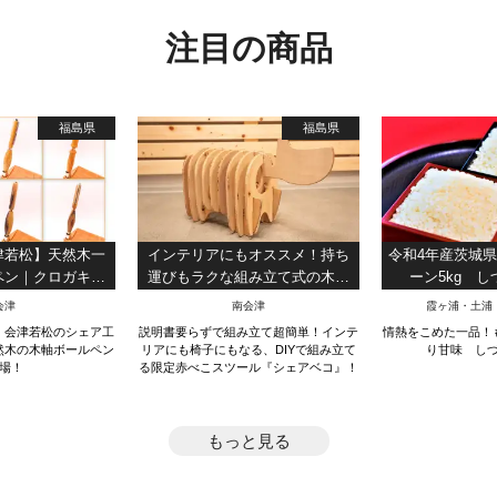
注目の商品
福島県
福島県
津若松】天然木一
インテリアにもオススメ！持ち
令和4年産茨城
ペン｜クロガキ｜
運びもラクな組み立て式の木製
ーン5kg 
木軸ペン｜贈り物
赤べこスツール『シェアベコ』
会津
南会津
霞ヶ浦・土浦
｜
。会津若松のシェア工
説明書要らずで組み立て超簡単！インテ
情熱をこめた一品！
然木の木軸ボールペン
リアにも椅子にもなる、DIYで組み立て
り甘味 し
場！
る限定赤べこスツール『シェアベコ』！
もっと見る