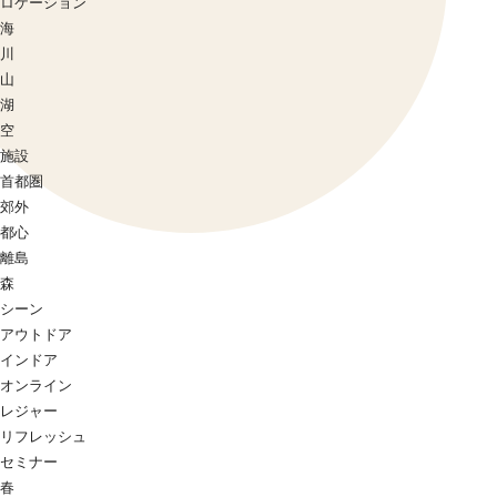
ロケーション
海
川
山
湖
空
施設
首都圏
郊外
都心
離島
森
シーン
アウトドア
インドア
オンライン
レジャー
リフレッシュ
セミナー
春