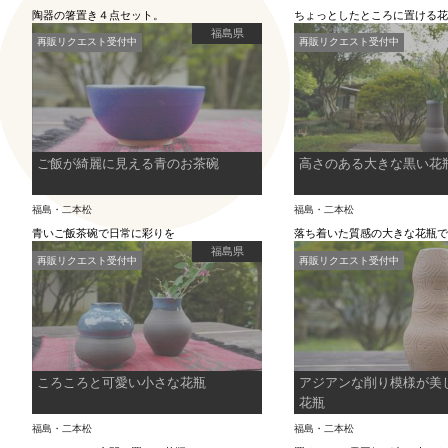
陶器の箸置き４点セット。
ちょっとしたところに置ける
福島県
再販リクエスト受付中
再販リクエスト受付中
ご飯が綺麗に見える青のお茶碗
高さのある大きな黒い花
福島・二本松
福島・二本松
青いご飯茶碗で日常に彩りを
落ち着いた質感の大きな花瓶
福島県
再販リクエスト受付中
再販リクエスト受付中
ころころと可愛い小さな花瓶
アジアンな削り模様が美
花瓶
福島・二本松
福島・二本松