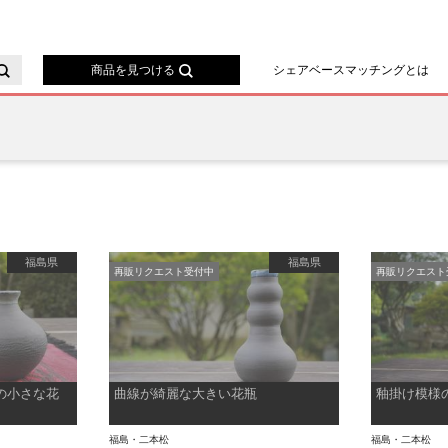
ースマッチング
商品を見つける
シェアベースマッチングとは
福島県
福島県
再販リクエスト受付中
再販リクエスト
の小さな花
曲線が綺麗な大きい花瓶
釉掛け模様
福島・二本松
福島・二本松