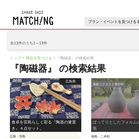
地域の魅力が見つかるシェアベ
プラン・イベントを見つける
全13件のうち1～13件
トップ
商品を見つける
『陶磁器』の検索結果
『陶磁器』 の検索結果
広島県
再販リクエスト受付中
食卓を宮島らしく彩る『陶器の箸置
ぽってりとしたフォルム
き』４点セット。
瓶
広島・宮島
福島・二本松