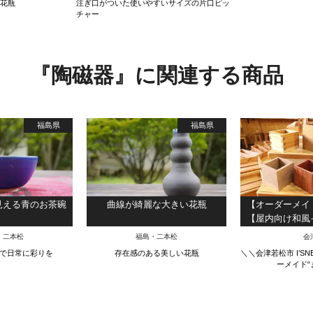
な花瓶
注ぎ口がついた使いやすいサイズの片口ピッ
チャー
『陶磁器』に関連する商品
福島県
福島県
見える青のお茶碗
曲線が綺麗な大きい花瓶
【オーダーメイ
【屋内向け和風
芸用品と
・二本松
福島・二本松
会
で日常に彩りを
存在感のある美しい花瓶
＼＼会津若松市 I’S
ーメイド“