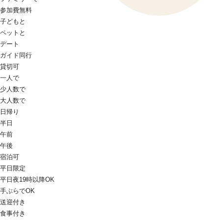
参加費無料
子どもと
ペットと
デート
ガイド同行
貸切可
一人で
少人数で
大人数で
日帰り
半日
午前
午後
宿泊可
平日限定
平日夜19時以降OK
手ぶらでOK
送迎付き
食事付き