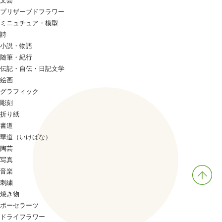
文芸
プリザーブドフラワー
ミニュチュア・模型
詩
小説・物語
随筆・紀行
伝記・自伝・日記文学
絵画
グラフィック
彫刻
折り紙
書道
華道（いけばな）
陶芸
写真
音楽
刺繍
焼き物
ポーセラーツ
ドライフラワー