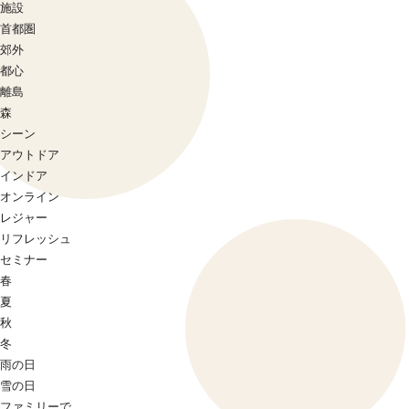
施設
首都圏
郊外
都心
離島
森
シーン
アウトドア
インドア
オンライン
レジャー
リフレッシュ
セミナー
春
夏
秋
冬
雨の日
雪の日
ファミリーで