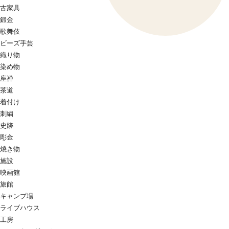
古家具
鍛金
歌舞伎
ビーズ手芸
織り物
染め物
座禅
茶道
着付け
刺繍
史跡
彫金
焼き物
施設
映画館
旅館
キャンプ場
ライブハウス
工房