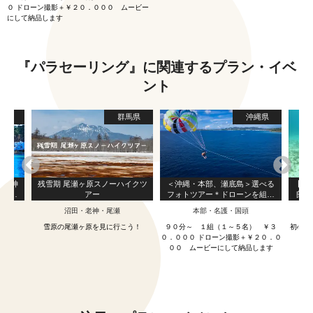
０ ドローン撮影＋￥２０．０００ ムービー
にして納品します
『パラセーリング』に関連するプラン・イベ
ント
島県
群馬県
沖縄県
‼ 神
残雪期 尾瀬ヶ原スノーハイクツ
＜沖縄・本部、瀬底島＞選べる
【鹿
ーシュ
アー
フォトツアー＊ドローンを組み
良部
合わせたりそれぞれのシチェー
沼田・老神・尾瀬
本部・名護・国頭
ションで！オプションでサップ
やパラセーリングなども！卒旅
める
雪原の尾瀬ヶ原を見に行こう！
９０分～ １組（１～５名） ￥３
初心者
応援
０．０００ ドローン撮影＋￥２０．０
００ ムービーにして納品します