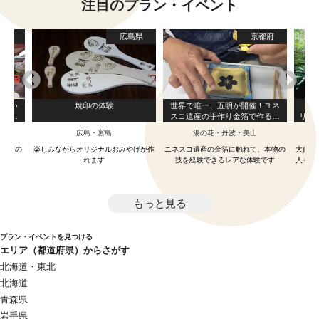
注目のプラン・イベント
阪府
広島県
京都府
と歩い
焼印の体験
世界で唯一、五明が開催！ユネ
【や
｜晴明
スコ遺産の手作り金箔で作る金
リバ
歴史散
箔押し体験
ら参
部
広島・宮島
湯の花・丹波・美山
ンチ
～住吉の
楽しみながらオリジナルおみやげが作
ユネスコ遺産の金箔に触れて、本物の
大自然
紀行
れます
技を経験できるレアな体験です
人も子
もっと見る
プラン・イベントを見つける
エリア（都道府県）からさがす
北海道・東北
北海道
青森県
岩手県