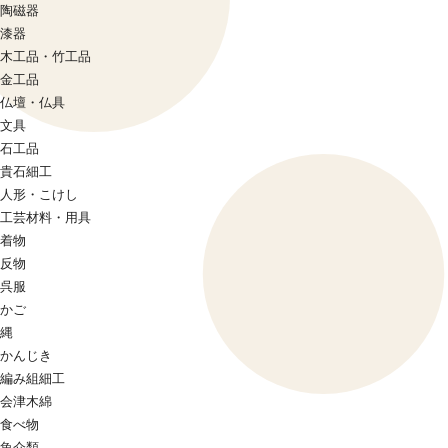
陶磁器
漆器
木工品・竹工品
金工品
仏壇・仏具
文具
石工品
貴石細工
人形・こけし
工芸材料・用具
着物
反物
呉服
かご
縄
かんじき
編み組細工
会津木綿
食べ物
魚介類