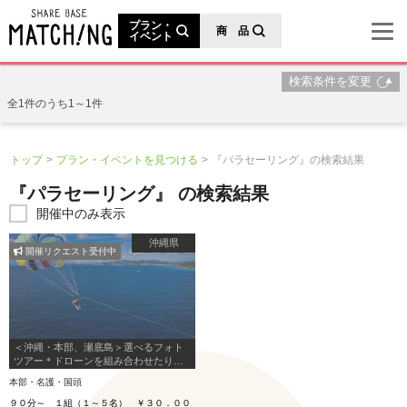
地域の魅力が見つかるシェアベースマッチング
プラン・
商 品
イベント
検索条件を変更
全1件のうち1～1件
トップ
プラン・イベントを見つける
『パラセーリング』の検索結果
『パラセーリング』 の検索結果
開催中のみ表示
沖縄県
開催リクエスト受付中
＜沖縄・本部、瀬底島＞選べるフォト
ツアー＊ドローンを組み合わせたりそ
れぞれのシチェーションで！オプショ
本部・名護・国頭
ンでサップやパラセーリングなども！
卒旅応援
９０分～ １組（１～５名） ￥３０．００