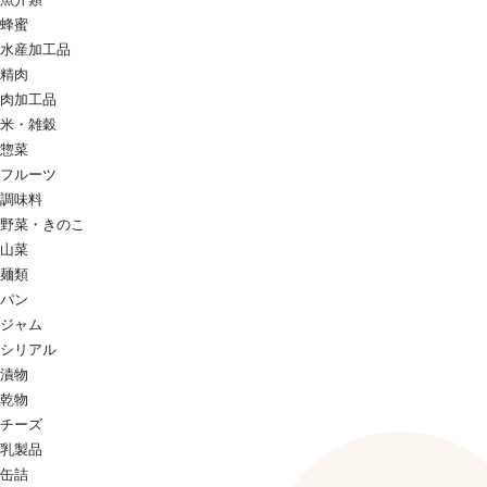
蜂蜜
水産加工品
精肉
肉加工品
米・雑穀
惣菜
フルーツ
調味料
野菜・きのこ
山菜
麺類
パン
ジャム
シリアル
漬物
乾物
チーズ
乳製品
缶詰