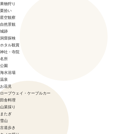
果物狩り
栗拾い
星空観察
自然景観
城跡
洞窟探検
ホタル観賞
神社・寺院
名所
公園
海水浴場
温泉
お花見
ロープウェイ・ケーブルカー
田舎料理
山菜採り
またぎ
雪山
古道歩き