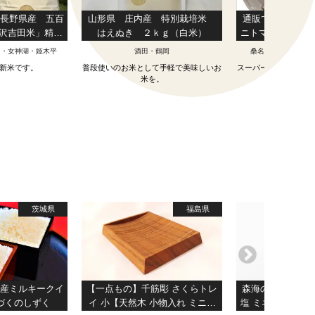
年長野県産 五百
山形県 庄内産 特別栽培米
通販で売りたく
米沢吉田米」精米
はえぬき ２ｋｇ（白米）
ニトマト ひめ
0㎏
直近糖度10度越え
山・女神湖・姫木平
酒田・鶴岡
桑名・長島・四日市
【特別なお客様
の新米です。
普段使いのお米として手軽で美味しいお
スーパーなでは買うこ
売】 人気
米を。
ーツミニ
茨城県
福島県
県産ミルキークイ
【一点もの】千筋彫 さくらトレ
森海の神塩 [ 日本
しづくのしずく
イ 小【天然木 小物入れ ミニト
塩 ミネラル 天然塩 