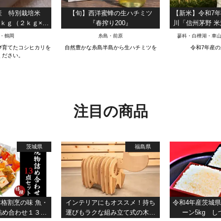
産 特別栽培米
【旬】西洋蜜蜂の生ハチミツ
【新米】令和7
ｋｇ（２ｋｇ×３
『春搾り200』
川「信州茅野 
（白米）
1
・鶴岡
糸島・前原
蓼科・白樺湖・車
び育てたコシヒカリを
自然豊かな糸島半島から生ハチミツを
令和7年産
ください。
注目の商品
茨城県
福島県
格割烹の味 魚・
インテリアにもオススメ！持ち
令和4年産茨城
詰め合わせ１３点
運びもラクな組み立て式の木製
ーン5kg 