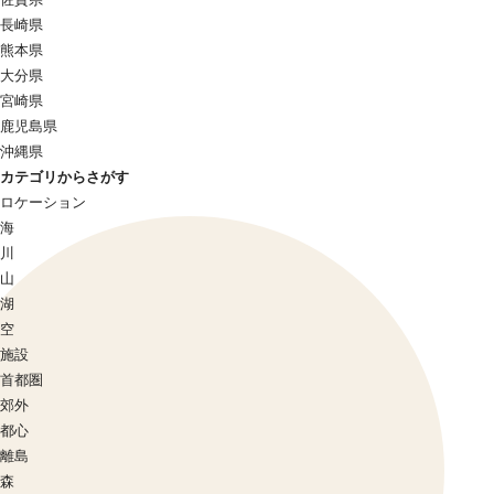
長崎県
熊本県
大分県
宮崎県
鹿児島県
沖縄県
カテゴリからさがす
ロケーション
海
川
山
湖
空
施設
首都圏
郊外
都心
離島
森