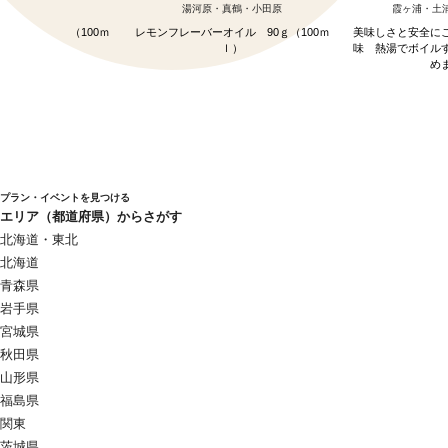
彩オイル【バジ
オイル
セット
・真鶴・小田原
湯河原・真鶴・小田原
霞ヶ浦・土
レーバーオイル
オイル 90ｇ（100ｍ
レモンフレーバーオイル 90ｇ（100ｍ
美味しさと安全に
ｌ）
ｌ）
味 熱湯でボイル
め
プラン・イベントを見つける
エリア（都道府県）からさがす
北海道・東北
北海道
青森県
岩手県
宮城県
秋田県
山形県
福島県
関東
茨城県