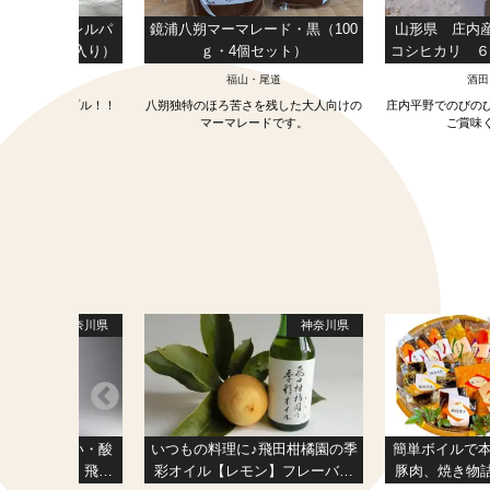
ゴールドバレルパ
鏡浦八朔マーマレード・黒（100
山形県 庄内
2.0kg：２個入り）
ｇ・4個セット）
コシヒカリ ６
袋）
江戸川・江東
福山・尾道
酒田
縄産パイナップル！！
八朔独特のほろ苦さを残した大人向けの
庄内平野でのびの
マーマレードです。
ご賞味
神奈川県
神奈川県
さは、「甘い・酸
いつもの料理に♪飛田柑橘園の季
簡単ボイルで本
じゃない！ 飛田
彩オイル【レモン】フレーバー
豚肉、焼き物