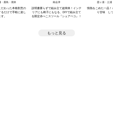
～桔梗～
赤べこスツール『シェアベコ』
浦・鹿島・潮来
南会津
霞ヶ浦・土浦
こだわった本格割烹の
説明書要らずで組み立て超簡単！インテ
情熱をこめた一品！
するだけで手軽に楽し
リアにも椅子にもなる、DIYで組み立て
り甘味 し
ます。
る限定赤べこスツール『シェアベコ』！
もっと見る