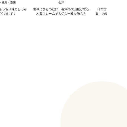
レイ ギフト】
・鹿島・潮来
会津
別府
もっちり弾力しっか
世界にひとつだけ、会津の大山桜が彩る
日本古来のスーパー
づくのしずく
木製フレームで大切な一枚を飾ろう
参」の葉と「久米島の
ブレン