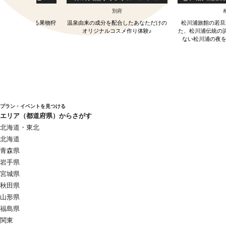
お土産付き
（宿泊セットプ
河江・月山
別府
いさ
う、旬を収穫する果物狩
温泉由来の成分を配合したあなただけの
松川浦旅館の若旦
り体験
オリジナルコスメ作り体験♪
た、松川浦伝統の
ない松川浦の夜を
プラン・イベントを見つける
エリア（都道府県）からさがす
北海道・東北
北海道
青森県
岩手県
宮城県
秋田県
山形県
福島県
関東