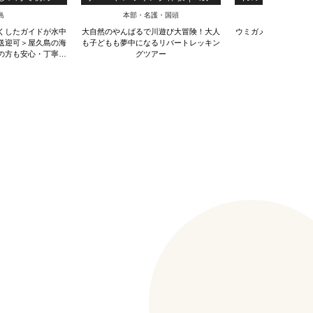
験！ベーシック
ら参加OK・約3時間｜写真＆動
長く潜ることで
島
本部・名護・国頭
離島
ース！（3時間）
画無料
を上げるスペシャ
くしたガイドが水中
大自然のやんばるで川遊び大冒険！大人
ウミガメと出会うこと
ース！（3
送迎可＞屋久島の海
も子どもも夢中になるリバートレッキン
た体験ダイ
の方も安心・丁寧に
グツアー
ーします！