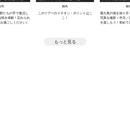
ラン @遊学の宿
ミガメと泳ぐシュノーケリング
のダイビング体
相馬
離島
離
みや）
ツアー！（3時間）
な1ダイブ・コ
那たちの手で復活し
このツアーのイチオシ・ポイントはこ
屋久島の海を知り尽
浜焼き体験！忘れられ
こ！
写真を撮影＜半日／
お過ごしください♪
を楽しもう！初めて
レクチャ
もっと見る