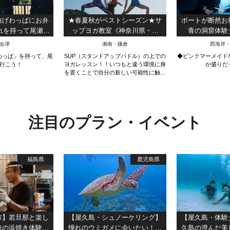
曲げわっぱにお弁
★春夏秋がベストシーズン★サ
ボートが断然お
れを持って尾瀬沼
ップヨガ教室《神奈川県・湘
青の洞窟体験
ング ！
南・茅ケ崎・SUP YOGA/体験ス
GoPro写真動
会津
湘南・鎌倉
西海岸
クール》未経験者大歓迎☝
当店だけ】・シ
わっぱ」を持って、尾
SUP（スタンドアップパドル）の上での
◆ピンクマーメイド
ヤー・駐車場す
行こう！
ヨガレッスン！！いつもと違う環境に身
が盛りだ
切
を置くことで自分の新しい可能性に触れ
てみませんか？
注目のプラン・イベント
福島県
鹿児島県
市】若旦那と楽し
【屋久島・シュノーケリング】
【屋久島・体験
統の浜焼き体験！
憧れのウミガメに会いたい！ウ
久島の澄んだ美