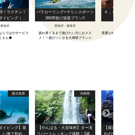
得！ラクチン！
パラセーリング+マリンスポーツ
４，５ｈＡＭ半
ダイビング｜
3時間遊び放題プラン!!
ングコ
画【無制限撮影は
・東海岸
西海岸・東海岸
離島
ャワー・ドライ
ならではのサービス
疲れ果てるまで遊びたい方におスス
貴重な時間を上手に使
べて無料！1組貸
くさん◆
メ！！遊びつくせる大満喫プラン☆
満喫しまし
制
鹿児島県
沖縄県
ダイビング】屋
【やんばる・大宜味村】ター滝
【屋久島・体験
しい海で初めて
リバートレッキング体験｜3歳か
れのウミガメに