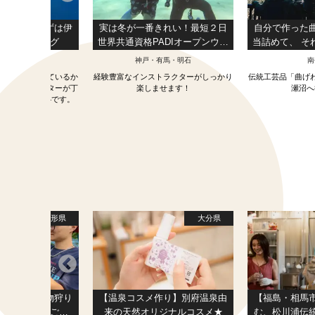
みよう！まずは伊
実は冬が一番きれい！最短２日
自分で作った
体験ダイビング
世界共通資格PADIオープンウォ
当詰めて、 そ
ータライセンス講習！
ハイキ
津・三島
神戸・有馬・明石
南
がどんな生活しているか
経験豊富なインストラクターがしっかり
伝統工芸品「曲げ
？インストラクターが丁
楽しませます！
瀬沼へ
しますので安心です。
山形県
大分県
町】旬の果物狩り
【温泉コスメ作り】別府温泉由
【福島・相馬
らんぼ＆りんご狩
来の天然オリジナルコスメ★
む、松川浦伝