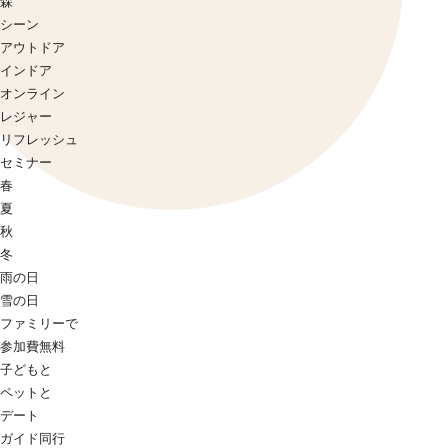
森
シーン
アウトドア
インドア
オンライン
レジャー
リフレッシュ
セミナー
春
夏
秋
冬
雨の日
雪の日
ファミリーで
参加費無料
子どもと
ペットと
デート
ガイド同行