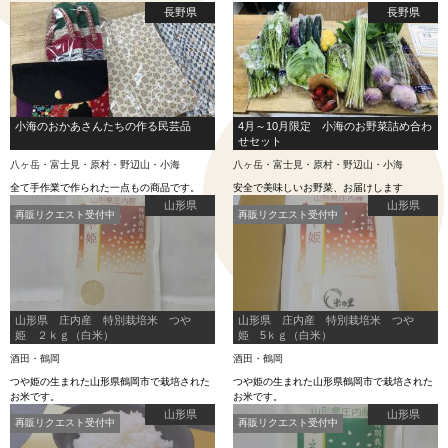
ら。★
舗」が自信を持っておすすめします。
長野県
長野県
小海のおかあさんたちの作る民芸品
4月～10月限定 小海のお野菜詰め合わ
せセット
八ヶ岳・富士見・原村・野辺山・小海
八ヶ岳・富士見・原村・野辺山・小海
全て手作業で作られた一点もの商品です。
安全で美味しいお野菜、お届けします
山形県
山形県
再販リクエスト受付中
再販リクエスト受付中
山形県 庄内産 特別栽培米 つや
山形県 庄内産 特別栽培米 つや
姫 ２ｋｇ（白米）
姫 5ｋｇ（白米）
酒田・鶴岡
酒田・鶴岡
つや姫の生まれた山形県鶴岡市で栽培された
つや姫の生まれた山形県鶴岡市で栽培された
お米です。
お米です。
山形県
山形県
再販リクエスト受付中
再販リクエスト受付中