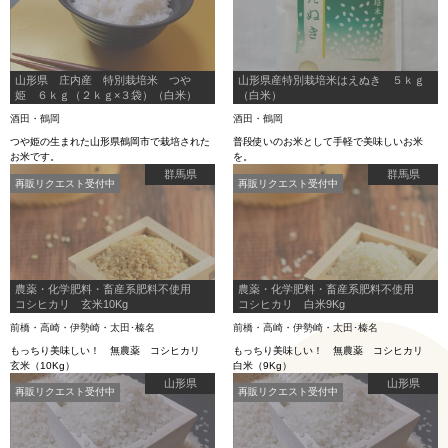
山形県 庄内産 特別栽培米 つや
山形県産特別栽培米はえぬき ５ｋｇ
姫 ６ｋｇ（２ｋｇ×３袋）（白米）
（白米）
酒田・鶴岡
酒田・鶴岡
つや姫の生まれた山形県鶴岡市で栽培された
普段使いのお米として手軽で美味しいお米
お米です。
を。
群馬県
群馬県
再販リクエスト受付中
再販リクエスト受付中
農薬・化学肥料・畜産系肥料不使用
農薬・化学肥料・畜産系肥料不使用
コシヒカリ 玄米10Kg
コシヒカリ 白米9Kg
前橋・高崎・伊勢崎・太田･榛名
前橋・高崎・伊勢崎・太田･榛名
もっちり美味しい！ 無農薬 コシヒカリ
もっちり美味しい！ 無農薬 コシヒカリ
玄米（10Kg）
白米（9Kg）
山形県
山形県
再販リクエスト受付中
再販リクエスト受付中