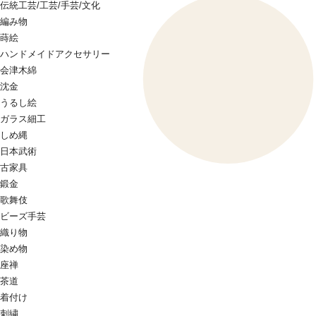
伝統工芸/工芸/手芸/文化
編み物
蒔絵
ハンドメイドアクセサリー
会津木綿
沈金
うるし絵
ガラス細工
しめ縄
日本武術
古家具
鍛金
歌舞伎
ビーズ手芸
織り物
染め物
座禅
茶道
着付け
刺繍