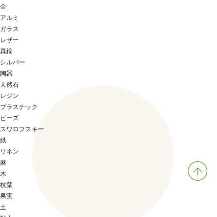
金
アルミ
ガラス
レザー
真鍮
シルバー
陶器
天然石
レジン
プラスチック
ビーズ
スワロフスキー
紙
リネン
麻
木
枝葉
果実
土