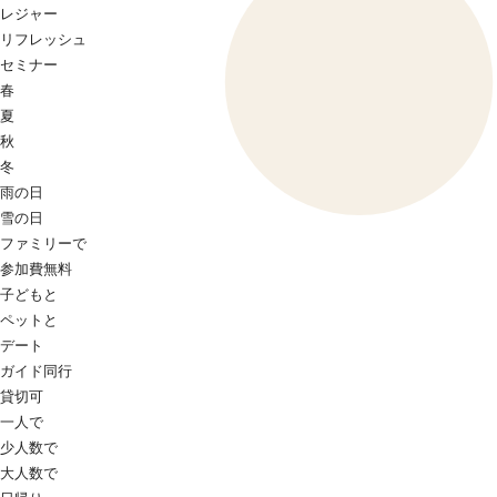
レジャー
リフレッシュ
セミナー
春
夏
秋
冬
雨の日
雪の日
ファミリーで
参加費無料
子どもと
ペットと
デート
ガイド同行
貸切可
一人で
少人数で
大人数で