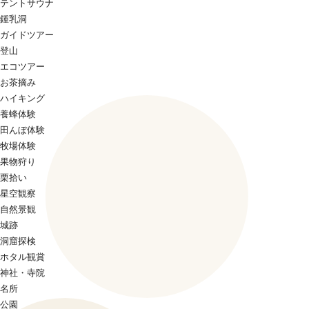
テントサウナ
鍾乳洞
ガイドツアー
登山
エコツアー
お茶摘み
ハイキング
養蜂体験
田んぼ体験
牧場体験
果物狩り
栗拾い
星空観察
自然景観
城跡
洞窟探検
ホタル観賞
神社・寺院
名所
公園