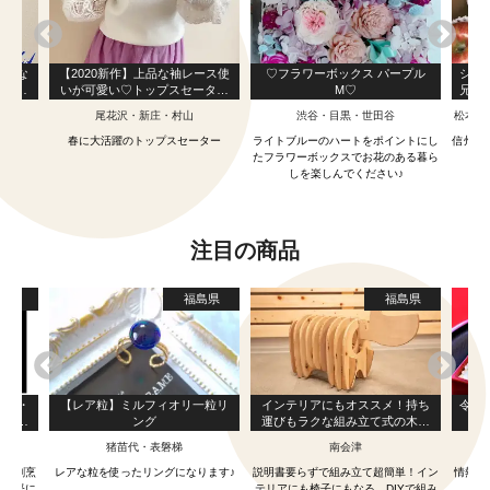
着こな
【2020新作】上品な袖レース使
♡フラワーボックス パープル
シナ
長袖シ
いが可愛い♡トップスセーター
M♡
兄弟
【M～Lサイズ】
尾花沢・新庄・村山
渋谷・目黒・世田谷
松本市
ツ♪
春に大活躍のトップスセーター
ライトブルーのハートをポイントにし
信州の
たフラワーボックスでお花のある暮ら
しを楽しんでください♪
注目の商品
城県
福島県
福島県
 魚・
【レア粒】ミルフィオリ一粒リ
インテリアにもオススメ！持ち
令和
0点セ
ング
運びもラクな組み立て式の木製
ー
赤べこスツール『シェアベコ』
来
猪苗代・表磐梯
南会津
本格割烹
レアな粒を使ったリングになります♪
説明書要らずで組み立て超簡単！イン
情熱を
で手軽に
テリアにも椅子にもなる、DIYで組み