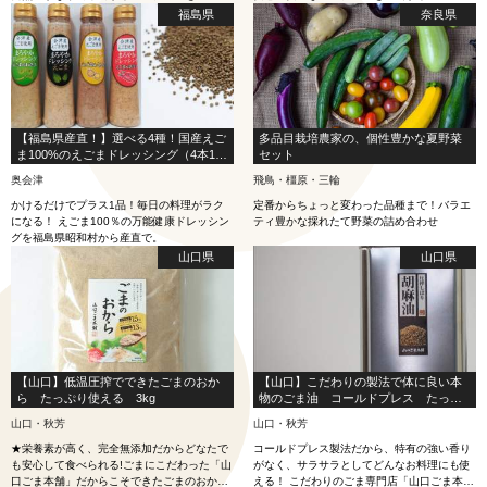
福島県
奈良県
【福島県産直！】選べる4種！国産えご
多品目栽培農家の、個性豊かな夏野菜
ま100%のえごまドレッシング（4本1セ
セット
ット）<人気>
奥会津
飛鳥・橿原・三輪
かけるだけでプラス1品！毎日の料理がラク
定番からちょっと変わった品種まで！バラエ
になる！ えごま100％の万能健康ドレッシン
ティ豊かな採れたて野菜の詰め合わせ
グを福島県昭和村から産直で。
山口県
山口県
【山口】低温圧搾でできたごまのおか
【山口】こだわりの製法で体に良い本
ら たっぷり使える 3kg
物のごま油 コールドプレス たっぷ
り使える 950g
山口・秋芳
山口・秋芳
★栄養素が高く、完全無添加だからどなたで
コールドプレス製法だから、特有の強い香り
も安心して食べられる!ごまにこだわった「山
がなく、サラサラとしてどんなお料理にも使
口ごま本舗」だからこそできたごまのおか
える！ こだわりのごま専門店「山口ごま本