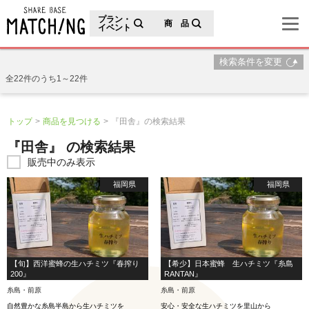
地域の魅力が見つかるシェアベースマッチング
プラン・
商 品
イベント
検索条件を変更
全22件のうち1～22件
トップ
商品を見つける
『田舎』の検索結果
『田舎』 の検索結果
販売中のみ表示
福岡県
福岡県
【旬】西洋蜜蜂の生ハチミツ『春搾り
【希少】日本蜜蜂 生ハチミツ『糸島
200』
RANTAN』
糸島・前原
糸島・前原
自然豊かな糸島半島から生ハチミツを
安心・安全な生ハチミツを里山から