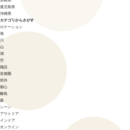
宮崎県
鹿児島県
沖縄県
カテゴリからさがす
ロケーション
海
川
山
湖
空
施設
首都圏
郊外
都心
離島
森
シーン
アウトドア
インドア
オンライン