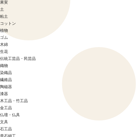
果実
土
粘土
コットン
植物
ゴム
木綿
生花
伝統工芸品・民芸品
織物
染織品
繊維品
陶磁器
漆器
木工品・竹工品
金工品
仏壇・仏具
文具
石工品
貴石細工