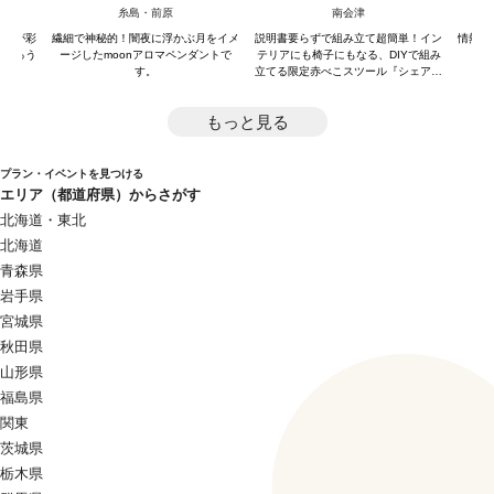
赤べこスツール『シェアベコ』
糸島・前原
南会津
山桜が彩
繊細で神秘的！闇夜に浮かぶ月をイメ
説明書要らずで組み立て超簡単！イン
情熱を
を飾ろう
ージしたmoonアロマペンダントで
テリアにも椅子にもなる、DIYで組み
す。
立てる限定赤べこスツール『シェアベ
コ』！
もっと見る
プラン・イベントを見つける
エリア（都道府県）からさがす
北海道・東北
北海道
青森県
岩手県
宮城県
秋田県
山形県
福島県
関東
茨城県
栃木県