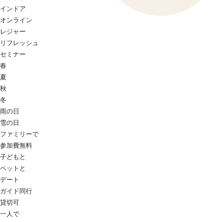
インドア
オンライン
レジャー
リフレッシュ
セミナー
春
夏
秋
冬
雨の日
雪の日
ファミリーで
参加費無料
子どもと
ペットと
デート
ガイド同行
貸切可
一人で