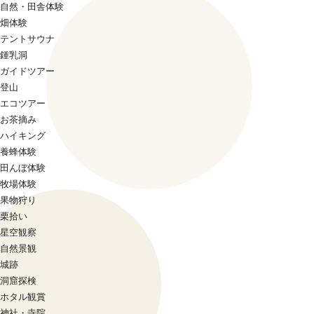
自然・田舎体験
畑体験
テントサウナ
鍾乳洞
ガイドツアー
登山
エコツアー
お茶摘み
ハイキング
養蜂体験
田んぼ体験
牧場体験
果物狩り
栗拾い
星空観察
自然景観
城跡
洞窟探検
ホタル観賞
神社・寺院