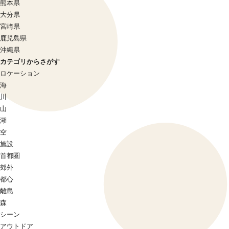
熊本県
大分県
宮崎県
鹿児島県
沖縄県
カテゴリからさがす
ロケーション
海
川
山
湖
空
施設
首都圏
郊外
都心
離島
森
シーン
アウトドア