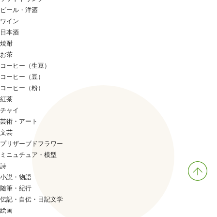
ビール・洋酒
ワイン
日本酒
焼酎
お茶
コーヒー（生豆）
コーヒー（豆）
コーヒー（粉）
紅茶
チャイ
芸術・アート
文芸
プリザーブドフラワー
ミニュチュア・模型
詩
小説・物語
随筆・紀行
伝記・自伝・日記文学
絵画