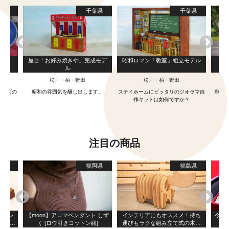
島県
千葉県
千葉県
屋台「お好み焼きや」完成モデ
昭和ロマン「教室」組立モデル
削
ル
松戸・柏・野田
松戸・柏・野田
サイズの
昭和の雰囲気を醸し出します。
ステイホームにピッタリのジオラマ自
削り
作キットは如何ですか？
注目の商品
島県
福岡県
福島県
らトレ
【moon】アロマペンダント しず
インテリアにもオススメ！持ち
令和
入れ ミ
く [ロウ引きコットン紐]
運びもラクな組み立て式の木製
ー