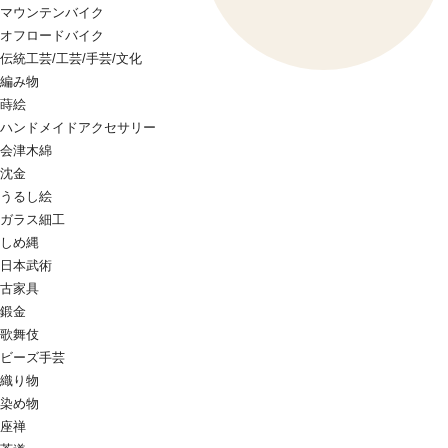
マウンテンバイク
オフロードバイク
伝統工芸/工芸/手芸/文化
編み物
蒔絵
ハンドメイドアクセサリー
会津木綿
沈金
うるし絵
ガラス細工
しめ縄
日本武術
古家具
鍛金
歌舞伎
ビーズ手芸
織り物
染め物
座禅