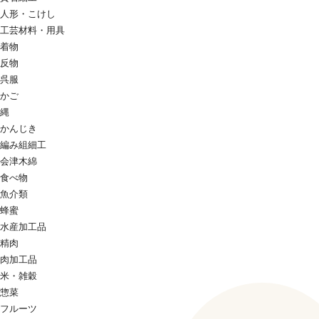
人形・こけし
工芸材料・用具
着物
反物
呉服
かご
縄
かんじき
編み組細工
会津木綿
食べ物
魚介類
蜂蜜
水産加工品
精肉
肉加工品
米・雑穀
惣菜
フルーツ