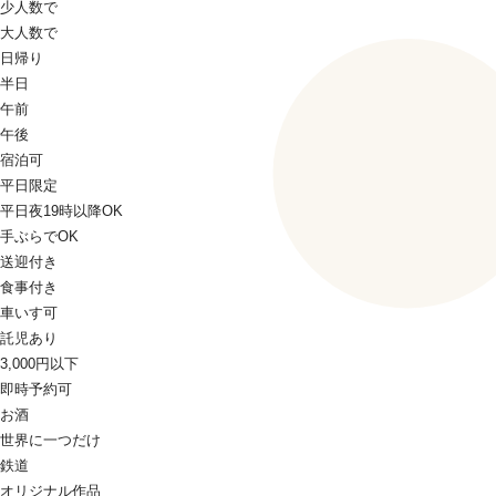
少人数で
大人数で
日帰り
半日
午前
午後
宿泊可
平日限定
平日夜19時以降OK
手ぶらでOK
送迎付き
食事付き
車いす可
託児あり
3,000円以下
即時予約可
お酒
世界に一つだけ
鉄道
オリジナル作品