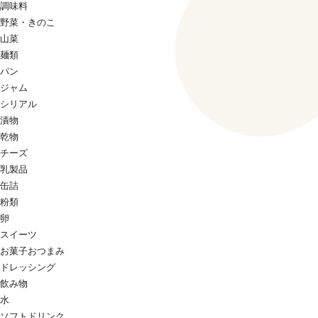
調味料
野菜・きのこ
山菜
麺類
パン
ジャム
シリアル
漬物
乾物
チーズ
乳製品
缶詰
粉類
卵
スイーツ
お菓子おつまみ
ドレッシング
飲み物
水
ソフトドリンク