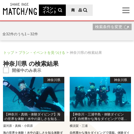
地域の魅力が見つかるシェアベースマッチング
プラン・
商 品
イベント
検索条件を変更
全32件のうち1～32件
トップ
プラン・イベントを見つける
神奈川県の検索結果
神奈川県 の検索結果
開催中のみ表示
神奈川県
神奈川県
【神奈川・真鶴・体験ダイビング】海
【神奈川・三浦半島・体験ダイビン
の世界を体験！水中の楽しさを知る体
グ】自然豊かな海をダイビングで堪
験ダイビング
能。体験ダイビング
湯河原・真鶴・小田原
横須賀・三浦
海の世界を体験！水中の楽しさを知る体験ダ
自然豊かな海をダイビングで堪能。体験ダイ