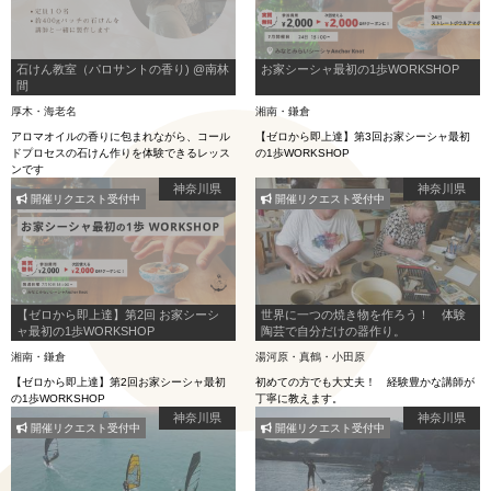
石けん教室（パロサントの香り) @南林
お家シーシャ最初の1歩WORKSHOP
間
厚木・海老名
湘南・鎌倉
アロマオイルの香りに包まれながら、コール
【ゼロから即上達】第3回お家シーシャ最初
ドプロセスの石けん作りを体験できるレッス
の1歩WORKSHOP
ンです
神奈川県
神奈川県
開催リクエスト受付中
開催リクエスト受付中
【ゼロから即上達】第2回 お家シーシ
世界に一つの焼き物を作ろう！ 体験
ャ最初の1歩WORKSHOP
陶芸で自分だけの器作り。
湘南・鎌倉
湯河原・真鶴・小田原
【ゼロから即上達】第2回お家シーシャ最初
初めての方でも大丈夫！ 経験豊かな講師が
の1歩WORKSHOP
丁寧に教えます。
神奈川県
神奈川県
開催リクエスト受付中
開催リクエスト受付中