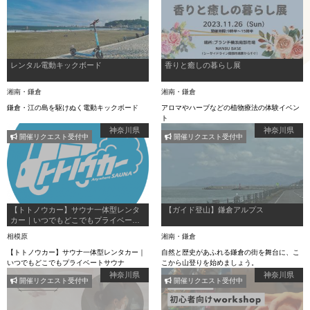
レンタル電動キックボード
香りと癒しの暮らし展
湘南・鎌倉
湘南・鎌倉
鎌倉・江の島を駆けぬく電動キックボード
アロマやハーブなどの植物療法の体験イベン
ト
神奈川県
神奈川県
開催リクエスト受付中
開催リクエスト受付中
【トトノウカー】サウナ一体型レンタ
【ガイド登山】鎌倉アルプス
カー｜いつでもどこでもプライベート
サウナ
相模原
湘南・鎌倉
【トトノウカー】サウナ一体型レンタカー｜
自然と歴史があふれる鎌倉の街を舞台に、こ
いつでもどこでもプライベートサウナ
こから山登りを始めましょう。
神奈川県
神奈川県
開催リクエスト受付中
開催リクエスト受付中