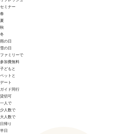
セミナー
春
夏
秋
冬
雨の日
雪の日
ファミリーで
参加費無料
子どもと
ペットと
デート
ガイド同行
貸切可
一人で
少人数で
大人数で
日帰り
半日