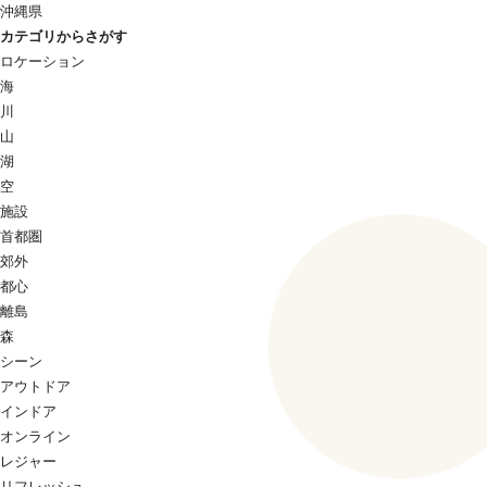
沖縄県
カテゴリからさがす
ロケーション
海
川
山
湖
空
施設
首都圏
郊外
都心
離島
森
シーン
アウトドア
インドア
オンライン
レジャー
リフレッシュ