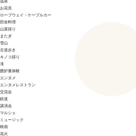
温泉
お花見
ロープウェイ・ケーブルカー
田舎料理
山菜採り
またぎ
雪山
古道歩き
キノコ採り
滝
囲炉裏体験
エンタメ
エンタメレストラン
交流会
鉄道
講演会
マルシェ
ミュージック
映画
花火