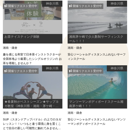
神奈川県
神奈川県
開催リクエスト受付中
開催リクエスト受付中
お茶テイスティング体験
湘南茅ケ崎で少人数制サーフィンスク
ール！！！
湘南・鎌倉
湘南・鎌倉
趣を感じる和室で日本茶インストラクターが
安心ソーシャルディスタンスふれないサーフ
全国各地より厳選したシングルオリジンの お
ィンスクール
茶を堪能しませんか？
神奈川県
神奈川県
開催リクエスト受付中
開催リクエスト受付中
★春夏秋がベストシーズン★サップヨ
マンツーマンボディボードスクール湘
ガ教室《神奈川県・湘南・茅ケ崎・
南茅ケ崎！！！
SUP YOGA/体験スクール》未経験者大
湘南・鎌倉
湘南・鎌倉
歓迎☝
SUP（スタンドアップパドル）の上でのヨガ
安心ソーシャルディスタンスふれないマンツ
レッスン！！いつもと違う環境に身を置くこ
ーマンボディボードスクール
とで自分の新しい可能性に触れてみません