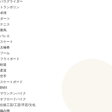
パラグライダー
トランポリン
卓球
ダーツ
テニス
乗馬
バレエ
スケート
太極拳
プール
フライボード
剣道
柔道
空手
スケートボード
BMX
マウンテンバイク
オフロードバイク
伝統工芸/工芸/手芸/文化
編み物