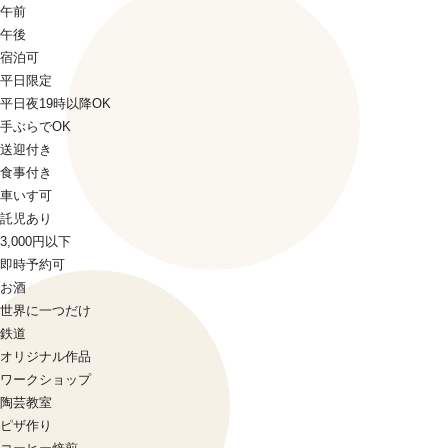
午前
午後
宿泊可
平日限定
平日夜19時以降OK
手ぶらでOK
送迎付き
食事付き
車いす可
託児あり
3,000円以下
即時予約可
お酒
世界に一つだけ
鉄道
オリジナル作品
ワークショップ
陶芸教室
ピザ作り