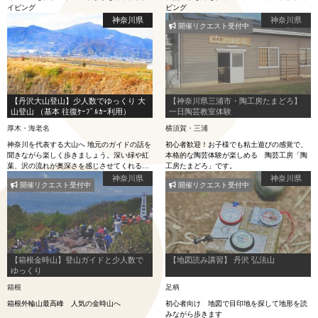
イビング
ビング
神奈川県
神奈川県
開催リクエスト受付中
【丹沢大山登山】少人数でゆっくり 大
【神奈川県三浦市・陶工房たまどろ】
山登山 （基本 往復ｹｰﾌﾞﾙｶｰ利用）
一日陶芸教室体験
厚木・海老名
横須賀・三浦
神奈川を代表する大山へ 地元のガイドの話を
初心者歓迎！お子様でも粘土遊びの感覚で、
聞きながら楽しく歩きましょう。深い緑や紅
本格的な陶芸体験が楽しめる 陶芸工房「陶
葉、沢の流れが奥深さを感じさせてくれるで
工房たまどろ」です。
しょう
神奈川県
神奈川県
開催リクエスト受付中
開催リクエスト受付中
【箱根金時山】登山ガイドと少人数で
【地図読み講習】 丹沢 弘法山
ゆっくり
箱根
足柄
箱根外輪山最高峰 人気の金時山へ
初心者向け 地図で目印地を探して地形を読
みながら歩きます