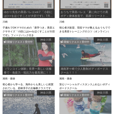
ゆかり先生の美容バレエvol.7 「小顔に
おうちで美容バレエ「夏に向けての美
は(○○をほぐすことが大切です)」7月26
ボディ身体改造で、筋膜リリーストレ
日(日)9:10〜10:25
ーニング」7/12日10:00〜
川崎
川崎
子連れでOKママのための「座学つき」美容エ
初心者大歓迎、現役ママが教えるおうちでで
クササイズ「小顔には(○○をほぐすことが大切
きる美容トレーニングのコツ（オンライン）
です)」フィードバック付き
神奈川県
神奈川県
開催リクエスト受付中
開催リクエスト受付中
（ワンコイン体験）世界一美しい太極
湘南茅ケ崎で少人数制ボディボードス
拳で・免疫力・抵抗力を最高潮に！！
クール！！！
湘南・鎌倉
湘南・鎌倉
初心者から学べる、海外からも美しいと絶賛
安心ソーシャルディスタンスふれないボディ
されている、若林淳子の太極拳クラスです。
ボードスクール
神奈川県
神奈川県
開催リクエスト受付中
開催リクエスト受付中