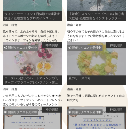
ウィンドサーフィン１日体験♪未経験者
【鎌倉】スタンドアップパドル♪初心者
歓迎☆経験豊富なプロのインストラク
大歓迎♪経験豊富なインストラクターが
ターが丁寧にお教えます！
丁寧にお教えいたします★
湘南・鎌倉
湘南・鎌倉
風を使って、水の上を滑り、自然を感じる。
初心者の方でもその日の内に自由に乗れるよ
ネイチャースポーツの魅力を体感しよう！
うになります！ぜひ海散歩を楽しんでみてく
『ウィンドサーフィンを経験したことがな
ださい！
い！』 『新しいことやマリンスポーツに挑戦
神奈川県
神奈川県
開催リクエスト受付中
開催リクエスト受付中
したい♪』という方、大歓迎★
ローズいっぱいのハートアレンジ/プリ
夏のリース作り
ザーブドフラワーアレンジメント体験
◆3,800円(税別)
湘南・鎌倉
湘南・鎌倉
ご自宅用にもプレゼントにもピッタリ★ かわ
誰でも手軽に簡単に楽しめるクラフト！自由
いいプリザーブドフラワーのハートアレンジ♪
研究にも！
ほんのりいい香りがするのでオーナメントに
も◎ 嬉しい無料のギフト用ラッピング付き
神奈川県
神奈川県
開催リクエスト受付中
開催リクエスト受付中