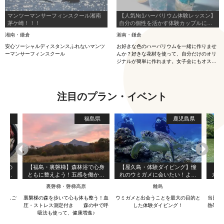
マンツーマンサーフィンスクール湘南
【人気№1ハーバリウム体験レッスン】
茅ケ崎！！！
自分の個性を活かす体験カップルにオ
ススメ！JR藤沢駅南口徒歩６分アクセ
湘南・鎌倉
湘南・鎌倉
ス◎湘南観光の合間に♪ 完成後は、映
えスポットで好きなだけ撮影OK!!
安心ソーシャルディスタンスふれないマンツ
お好きな色のハーバリウムを一緒に作りませ
ーマンサーフィンスクール
んか？好きな花材を使って、自分だけのオリ
ジナルが簡単に作れます。女子会にもオスス
メ！みんなで思い出作りにいかがでしょう
か。LEDライトをセットも◎
注目のプラン・イベント
島県
福島県
鹿児島県
染めの
【福島・裏磐梯】森林浴で心身
【屋久島・体験ダイビング】憧
【沖
縄腕輪
ともに整えよう！五感を働かせ
れのウミガメに会いたい！より
カヤ
て、夏の裏磐梯散策（ハーブテ
長く潜ることでウミガメ遭遇率
を満
裏磐梯・磐梯高原
離島
沖
ィ付き）
を上げるスペシャル1ダイブ・コ
★２
ース！（3時間半）
写
る手しご
裏磐梯の森を歩いて心も体も整う！血
ウミガメと出会うことを最大の目的と
当日予
圧・ストレス測定付き 森の中で呼
した体験ダイビング！
熱帯の
吸法も使って、健康増進♪