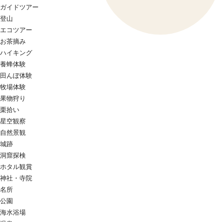
ガイドツアー
登山
エコツアー
お茶摘み
ハイキング
養蜂体験
田んぼ体験
牧場体験
果物狩り
栗拾い
星空観察
自然景観
城跡
洞窟探検
ホタル観賞
神社・寺院
名所
公園
海水浴場