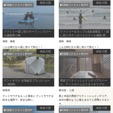
か？
神奈川県
神奈川県
開催リクエスト受付中
開催リクエスト受付中
ファミリー貸し切りサーフィンスクー
ファミリー＆カップル&友達限定！！貸
ル湘南茅ケ崎
し切りボディボードスクール湘南-茅ケ
崎
湘南・鎌倉
湘南・鎌倉
こんな時だから貸し切りで安心！！
こんな時だから貸し切りで安心！！
神奈川県
神奈川県
開催リクエスト受付中
開催リクエスト受付中
テントサウナ 出張組立プラン(ショー
男前ブリティッシュインテリアスペー
ト:3時間)
ス。アットホームなスタジオでプロカ
メラマン歴13年が写真撮影も！
相模原
横須賀・三浦
テントサウナをもっと身近に テントサウナを
黒と木目の男前ブリティッシュインテリア。
好きな場所で、好きな時に。
自分の家のように使えるカフェ空間とスタジ
オ。
神奈川県
神奈川県
開催リクエスト受付中
開催リクエスト受付中