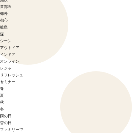
首都圏
郊外
都心
離島
森
シーン
アウトドア
インドア
オンライン
レジャー
リフレッシュ
セミナー
春
夏
秋
冬
雨の日
雪の日
ファミリーで