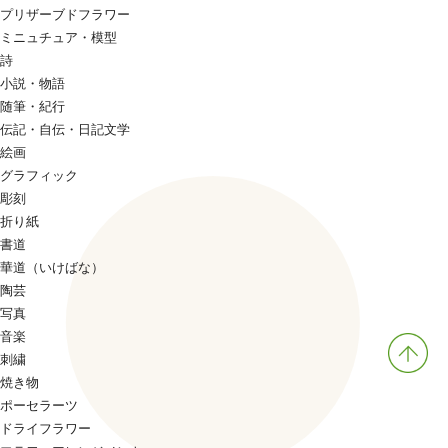
プリザーブドフラワー
ミニュチュア・模型
詩
小説・物語
随筆・紀行
伝記・自伝・日記文学
絵画
グラフィック
彫刻
折り紙
書道
華道（いけばな）
陶芸
写真
音楽
刺繍
焼き物
ポーセラーツ
ドライフラワー