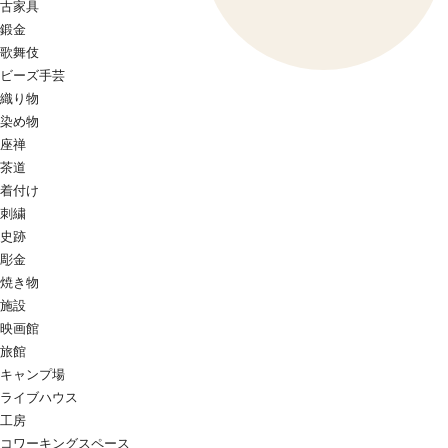
古家具
鍛金
歌舞伎
ビーズ手芸
織り物
染め物
座禅
茶道
着付け
刺繍
史跡
彫金
焼き物
施設
映画館
旅館
キャンプ場
ライブハウス
工房
コワーキングスペース