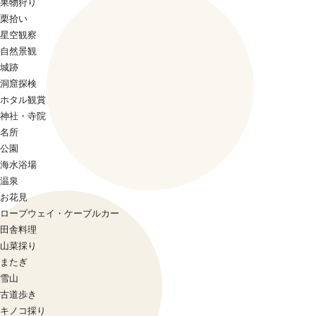
果物狩り
栗拾い
星空観察
自然景観
城跡
洞窟探検
ホタル観賞
神社・寺院
名所
公園
海水浴場
温泉
お花見
ロープウェイ・ケーブルカー
田舎料理
山菜採り
またぎ
雪山
古道歩き
キノコ採り