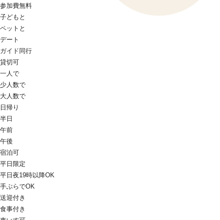
参加費無料
子どもと
ペットと
デート
ガイド同行
貸切可
一人で
少人数で
大人数で
日帰り
半日
午前
午後
宿泊可
平日限定
平日夜19時以降OK
手ぶらでOK
送迎付き
食事付き