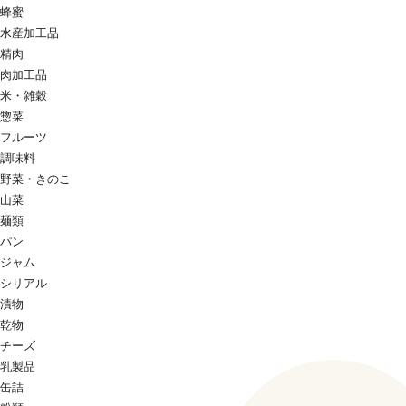
蜂蜜
水産加工品
精肉
肉加工品
米・雑穀
惣菜
フルーツ
調味料
野菜・きのこ
山菜
麺類
パン
ジャム
シリアル
漬物
乾物
チーズ
乳製品
缶詰