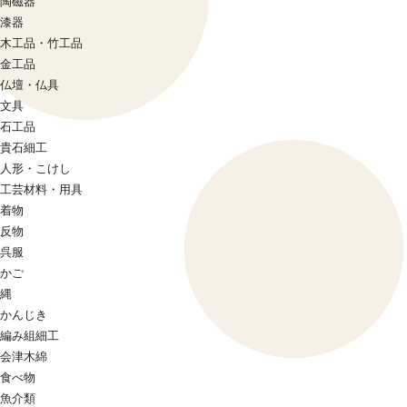
陶磁器
漆器
木工品・竹工品
金工品
仏壇・仏具
文具
石工品
貴石細工
人形・こけし
工芸材料・用具
着物
反物
呉服
かご
縄
かんじき
編み組細工
会津木綿
食べ物
魚介類