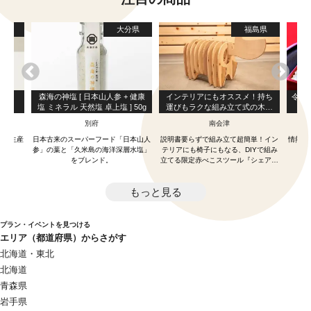
賀県
大分県
福島県
力」
森海の神塩 [ 日本山人参 + 健康
インテリアにもオススメ！持ち
令和
塩 ミネラル 天然塩 卓上塩 ] 50g
運びもラクな組み立て式の木製
ー
赤べこスツール『シェアベコ』
別府
南会津
農薬生産
日本古来のスーパーフード「日本山人
説明書要らずで組み立て超簡単！イン
情熱を
参」の葉と「久米島の海洋深層水塩」
テリアにも椅子にもなる、DIYで組み
をブレンド。
立てる限定赤べこスツール『シェアベ
コ』！
もっと見る
プラン・イベントを見つける
エリア（都道府県）からさがす
北海道・東北
北海道
青森県
岩手県