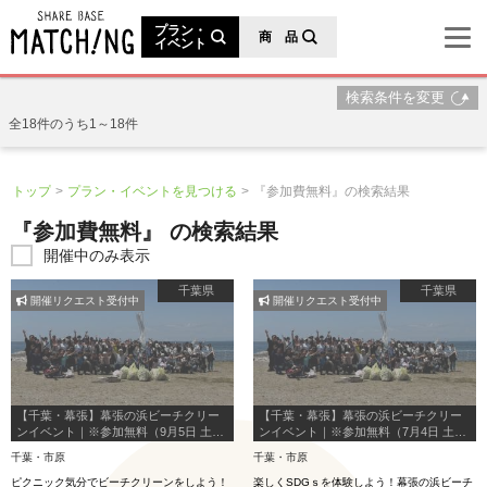
地域の魅力が見つかるシェアベースマッチング
プラン・
商 品
イベント
検索条件を変更
全18件のうち1～18件
トップ
プラン・イベントを見つける
『参加費無料』の検索結果
『参加費無料』 の検索結果
開催中のみ表示
千葉県
千葉県
開催リクエスト受付中
開催リクエスト受付中
【千葉・幕張】幕張の浜ビーチクリー
【千葉・幕張】幕張の浜ビーチクリー
ンイベント｜※参加無料（9月5日 土曜
ンイベント｜※参加無料（7月4日 土曜
日開催）
日開催）
千葉・市原
千葉・市原
ピクニック気分でビーチクリーンをしよう！
楽しくSDGｓを体験しよう！幕張の浜ビーチ