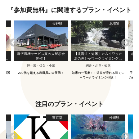
『参加費無料』に関連するプラン・イベント
島県
長野県
北海道
くろ
唐沢農機サービス夏の大展示会
【北海道・知床】カムイワッカ
心が
作り体
開催！
湯の滝シャワークライミングツ
アー
軽井沢・佐久・小諸
網走・北見・知床
自然保護
200代を超える農機具の大展示！
知床の一番奥！！温泉が流れる滝でシ
手ぶら
ャワークライミング体験！
の香り
注目のプラン・イベント
島県
東京都
沖縄県