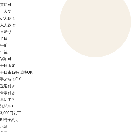
貸切可
一人で
少人数で
大人数で
日帰り
半日
午前
午後
宿泊可
平日限定
平日夜19時以降OK
手ぶらでOK
送迎付き
食事付き
車いす可
託児あり
3,000円以下
即時予約可
お酒