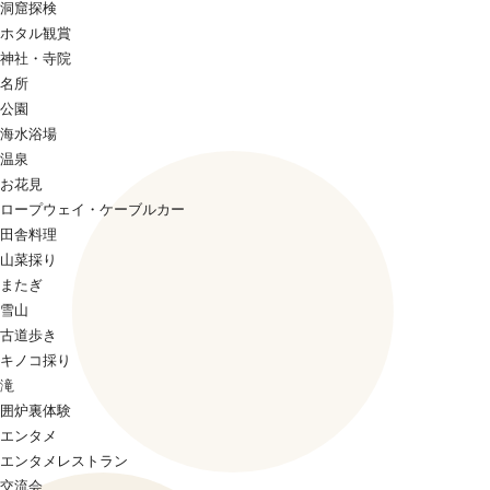
洞窟探検
ホタル観賞
神社・寺院
名所
公園
海水浴場
温泉
お花見
ロープウェイ・ケーブルカー
田舎料理
山菜採り
またぎ
雪山
古道歩き
キノコ採り
滝
囲炉裏体験
エンタメ
エンタメレストラン
交流会