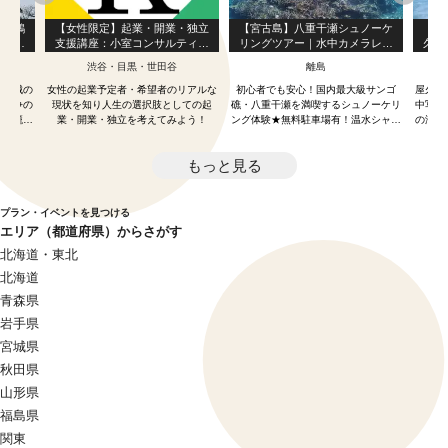
隊と鶴
【女性限定】起業・開業・独立
【宮古島】八重干瀬シュノーケ
【屋
ートガ
支援講座：小室コンサルティン
リングツアー｜水中カメラレン
久島
付き
ググループ
タル無料＆写真データプレゼン
のダ
渋谷・目黒・世田谷
離島
ト（２～３ポイント案内）
な1
鶴ヶ城の
女性の起業予定者・希望者のリアルな
初心者でも安心！国内最大級サンゴ
屋久島
辰戦争の
現状を知り人生の選択肢としての起
礁・八重干瀬を満喫するシュノーケリ
中写真
りと籠城
業・開業・独立を考えてみよう！
ング体験★無料駐車場有！温水シャワ
の海を
ー＆更衣室にトイレなど男女エリア別
充実施設完備！
もっと見る
プラン・イベントを見つける
エリア（都道府県）からさがす
北海道・東北
北海道
青森県
岩手県
宮城県
秋田県
山形県
福島県
関東