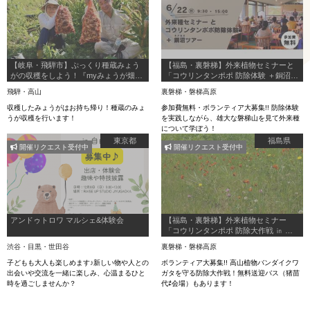
【岐阜・飛騨市】ぷっくり種蔵みょう
【福島・裏磐梯】外来植物セミナーと
がの収穫をしよう！『myみょうが畑プ
「コウリンタンポポ 防除体験 ＋銅沼
ロジェクト2025』
（あかぬま）ツアー
飛騨・高山
裏磐梯・磐梯高原
収穫したみょうがはお持ち帰り！種蔵のみょ
参加費無料・ボランティア大募集!! 防除体験
うが収穫を行います！
を実践しながら、雄大な磐梯山を見て外来種
について学ぼう！
東京都
福島県
開催リクエスト受付中
開催リクエスト受付中
アンドゥトロワ マルシェ&体験会
【福島・裏磐梯】外来植物セミナー
「コウリンタンポポ 防除大作戦 ㏌ 裏
磐梯スキー場（特別保護地区外）」
渋谷・目黒・世田谷
裏磐梯・磐梯高原
子どもも大人も楽しめます♪新しい物や人との
ボランティア大募集!! 高山植物バンダイクワ
出会いや交流を一緒に楽しみ、心温まるひと
ガタを守る防除大作戦！無料送迎バス（猪苗
時を過ごしませんか？
代⇄会場）もあります！