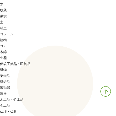
木
枝葉
果実
土
粘土
コットン
植物
ゴム
木綿
生花
伝統工芸品・民芸品
織物
染織品
繊維品
陶磁器
漆器
木工品・竹工品
金工品
仏壇・仏具