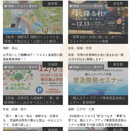
岐阜県
奈良県
開催リクエスト受付中
開催リクエスト受付中
【岐阜・飛騨市】飛騨のミニトマトを
『星降る杜〜氷室に願いをこめて〜』
収穫して救出せよ！お困りごと解決で
ライトアップイベント開催
農作物GET！【雑草ハンター】
飛騨・高山
奈良・斑鳩・天理
お手伝いして報酬GET！ クエスト達成型の新
奈良・天理の氷室神社が光に包まれる一夜
感覚農業体験！！
12月13日(土) 開催します！
茨城県
東京都
開催リクエスト受付中
開催リクエスト受付中
【茨城・石岡市】入場無料！「農」体
「職人ステッ プアップ事業普及啓発セ
験満載!! いしおかオーガニックフェス
ミナー」参加無料
in やさと
常総・結城・桜川
葛飾・江戸川・江東
「買う・食べる・知る・体験する・応援す
【伝統技×ビジネス】“技”をつなぎ、“事業”を
る」 茨城県石岡市の豊かな里山・やさとエリ
育てる、職人ステップアップ事業普及啓発セ
アで、五感で楽しむ♪
ミナーを開催 中川政七商店 代表取締役社長
千石 あや氏による特別講演と成果事例発表を
福井県
富山県