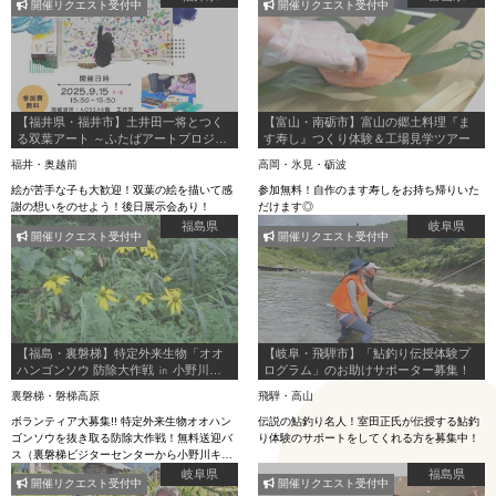
開催リクエスト受付中
開催リクエスト受付中
実施「“つくる”を続けるために」
【福井県・福井市】土井田一将とつく
【富山・南砺市】富山の郷土料理『ま
る双葉アート ～ふたばアートプロジェ
す寿し』つくり体験＆工場見学ツアー
クトinアオッサ～
福井・奥越前
高岡・氷見・砺波
絵が苦手な子も大歓迎！双葉の絵を描いて感
参加無料！自作のます寿しをお持ち帰りいた
謝の想いをのせよう！後日展示会あり！
だけます◎
福島県
岐阜県
開催リクエスト受付中
開催リクエスト受付中
【福島・裏磐梯】特定外来生物「オオ
【岐阜・飛騨市】「鮎釣り伝授体験プ
ハンゴンソウ 防除大作戦 ㏌ 小野川湖
ログラム」のお助けサポーター募集！
畔の家キャンプ場」
裏磐梯・磐梯高原
飛騨・高山
ボランティア大募集!! 特定外来生物オオハン
伝説の鮎釣り名人！室田正氏が伝授する鮎釣
ゴンソウを抜き取る防除大作戦！無料送迎バ
り体験のサポートをしてくれる方を募集中！
ス（裏磐梯ビジターセンターから小野川キャ
ンプ場）もあります！
岐阜県
福島県
開催リクエスト受付中
開催リクエスト受付中