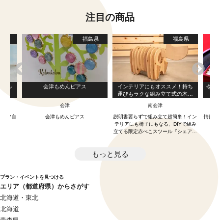
注目の商品
葉県
福島県
福島県
モデル
会津もめんピアス
インテリアにもオススメ！持ち
令和
運びもラクな組み立て式の木製
ー
赤べこスツール『シェアベコ』
会津
南会津
オラマ自
会津もめんピアス
説明書要らずで組み立て超簡単！イン
情熱を
？
テリアにも椅子にもなる、DIYで組み
立てる限定赤べこスツール『シェアベ
コ』！
もっと見る
プラン・イベントを見つける
エリア（都道府県）からさがす
北海道・東北
北海道