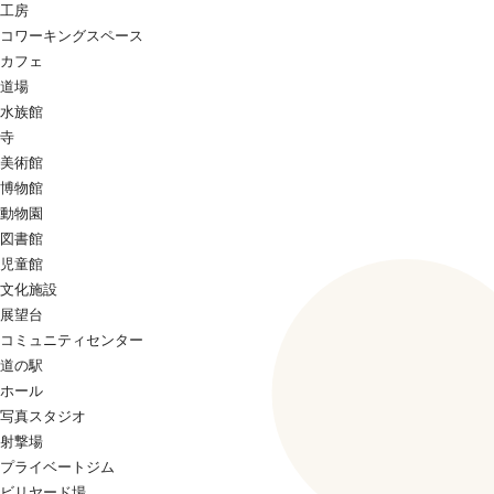
工房
コワーキングスペース
カフェ
道場
水族館
寺
美術館
博物館
動物園
図書館
児童館
文化施設
展望台
コミュニティセンター
道の駅
ホール
写真スタジオ
射撃場
プライベートジム
ビリヤード場