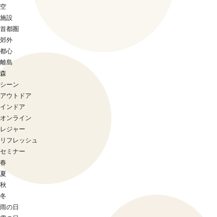
空
施設
首都圏
郊外
都心
離島
森
シーン
アウトドア
インドア
オンライン
レジャー
リフレッシュ
セミナー
春
夏
秋
冬
雨の日