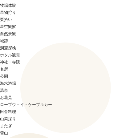
牧場体験
果物狩り
栗拾い
星空観察
自然景観
城跡
洞窟探検
ホタル観賞
神社・寺院
名所
公園
海水浴場
温泉
お花見
ロープウェイ・ケーブルカー
田舎料理
山菜採り
またぎ
雪山