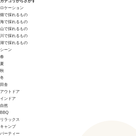
カテゴリからさがす
ロケーション
畑で採れるもの
海で採れるもの
山で採れるもの
川で採れるもの
湖で採れるもの
シーン
春
夏
秋
冬
田舎
アウトドア
インドア
自然
BBQ
リラックス
キャンプ
パーティー