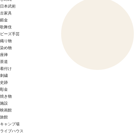
日本武術
古家具
鍛金
歌舞伎
ビーズ手芸
織り物
染め物
座禅
茶道
着付け
刺繍
史跡
彫金
焼き物
施設
映画館
旅館
キャンプ場
ライブハウス