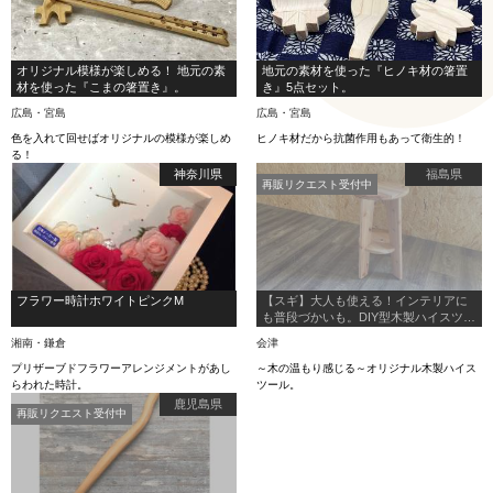
オリジナル模様が楽しめる！ 地元の素
地元の素材を使った『ヒノキ材の箸置
材を使った『こまの箸置き』。
き』5点セット。
広島・宮島
広島・宮島
色を入れて回せばオリジナルの模様が楽しめ
ヒノキ材だから抗菌作用もあって衛生的！
る！
神奈川県
福島県
再販リクエスト受付中
フラワー時計ホワイトピンクM
【スギ】大人も使える！インテリアに
も普段づかいも。DIY型木製ハイスツー
ル
湘南・鎌倉
会津
プリザーブドフラワーアレンジメントがあし
～木の温もり感じる～オリジナル木製ハイス
らわれた時計。
ツール。
鹿児島県
再販リクエスト受付中