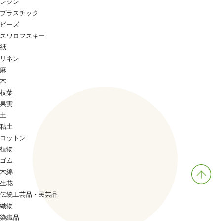
レジン
プラスチック
ビーズ
スワロフスキー
紙
リネン
麻
木
枝葉
果実
土
粘土
コットン
植物
ゴム
木綿
生花
伝統工芸品・民芸品
織物
染織品