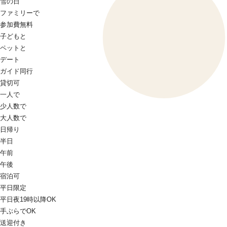
雪の日
ファミリーで
参加費無料
子どもと
ペットと
デート
ガイド同行
貸切可
一人で
少人数で
大人数で
日帰り
半日
午前
午後
宿泊可
平日限定
平日夜19時以降OK
手ぶらでOK
送迎付き