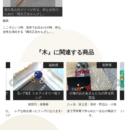
屋久島山岳ガイドが作る、粋な女性の
ための『縄文乙女かんざし』
離島
ここぞという時、浴衣でお出かけの時。粋な
女性を演出する『縄文乙女かんざし』。
『木』に関連する商品
島県
福島県
長野県
お家で
【レア粒】ミルフィオリ一粒リ
小海のおかあさんたちの作る民
【１
〜杉綾
ング
芸品
レー】
猪苗代・表磐梯
八ヶ岳・富士見・原村・野辺山・小海
中、刺し
レアな粒を使ったリングになります♪
全て手作業で作られた一点もの商品で
ミルフ
方へのプ
す。