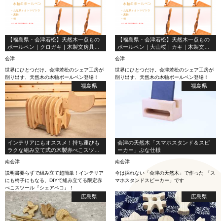
【福島県・会津若松】天然木一点もの
【福島県・会津若松】天然木一点もの
ボールペン｜クロガキ｜木製文房具｜
ボールペン｜大山桜｜カキ｜木製文房
木軸ペン｜贈り物｜
具｜木軸ペン｜贈り物｜
会津
会津
世界にひとつだけ。会津若松のシェア工房が
世界にひとつだけ。会津若松のシェア工房が
削り出す、天然木の木軸ボールペン登場！
削り出す、天然木の木軸ボールペン登場！
福島県
福島県
インテリアにもオススメ！持ち運びも
会津の天然木「スマホスタンド＆スピ
ラクな組み立て式の木製赤べこスツー
ーカー」ぶな仕様
ル『シェアベコ』
南会津
南会津
説明書要らずで組み立て超簡単！インテリア
今は採れない「会津の天然木」で作った 「ス
にも椅子にもなる、DIYで組み立てる限定赤
マホスタンドスピーカー」です
べこスツール『シェアベコ』！
広島県
広島県