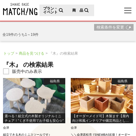
地域の魅力が見つかるシェアベースマッチング
プラン・
商 品
イベント
検索条件を変更
全19件のうち1～19件
トップ
商品を見つける
『木』の検索結果
『木』 の検索結果
販売中のみ表示
福島県
福島県
選べる！組立式の木製オリジナルミニ
【オーダーメイド可】木製ます【屋内
チェア！”くぎ不使用でお子様も安心☆”
向け和風インテリアや園芸用品として
も】
会津
会津
組立できる木のミニスツールです♪
＼＼会津若松市 I’SNEWBASE発！オーダー