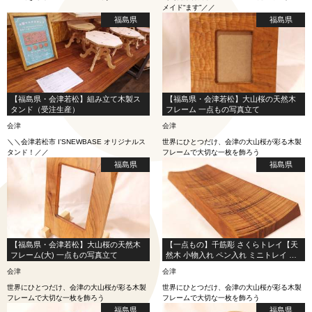
メイド“ます”／／
福島県
福島県
【福島県・会津若松】組み立て木製ス
【福島県・会津若松】大山桜の天然木
タンド（受注生産）
フレーム 一点もの写真立て
会津
会津
＼＼会津若松市 I’SNEWBASE オリジナルス
世界にひとつだけ、会津の大山桜が彩る木製
タンド！／／
フレームで大切な一枚を飾ろう
福島県
福島県
【福島県・会津若松】大山桜の天然木
【一点もの】千筋彫 さくらトレイ【天
フレーム(大) 一点もの写真立て
然木 小物入れ ペン入れ ミニトレイ ギ
フト】
会津
会津
世界にひとつだけ、会津の大山桜が彩る木製
世界にひとつだけ、会津の大山桜が彩る木製
フレームで大切な一枚を飾ろう
フレームで大切な一枚を飾ろう
福島県
福島県