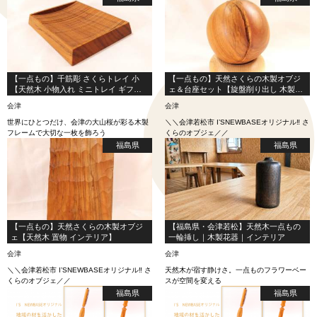
【一点もの】千筋彫 さくらトレイ 小
【一点もの】天然さくらの木製オブジ
【天然木 小物入れ ミニトレイ ギフ
ェ＆台座セット【旋盤削り出し 木製オ
ト】
ブジェ インテリア】
会津
会津
世界にひとつだけ、会津の大山桜が彩る木製
＼＼会津若松市 I’SNEWBASEオリジナル‼ さ
フレームで大切な一枚を飾ろう
くらのオブジェ／／
福島県
福島県
【一点もの】天然さくらの木製オブジ
【福島県・会津若松】天然木一点もの
ェ【天然木 置物 インテリア】
一輪挿し｜木製花器｜インテリア
会津
会津
＼＼会津若松市 I’SNEWBASEオリジナル‼ さ
天然木が宿す静けさ。一点ものフラワーベー
くらのオブジェ／／
スが空間を変える
福島県
福島県