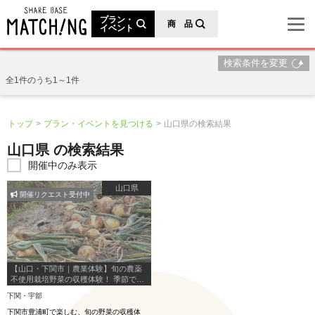
地域の魅力が見つかるシェアベースマッチング
プラン・
商 品
イベント
検索条件を変更
全1件のうち1～1件
トップ
プラン・イベントを見つける
山口県の検索結果
山口県 の検索結果
開催中のみ表示
山口県
開催リクエスト受付中
【山口・下関市｜農業体験】旬の農薬
不使用栽培野菜の収穫体験！ 季節で異
なる旬の玉ねぎ・じゃがいもを収穫し
下関・宇部
よう！
下関市豊浦町で楽しむ、旬の野菜の収穫体