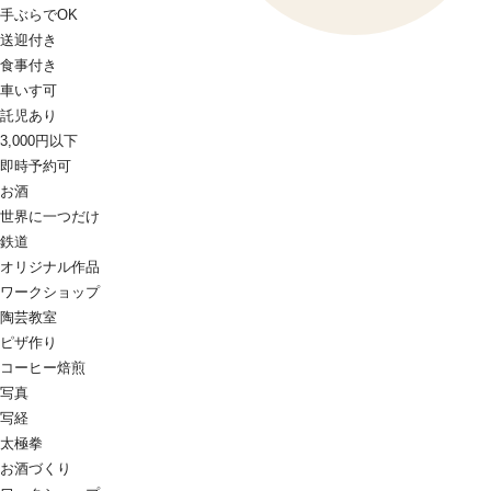
手ぶらでOK
送迎付き
食事付き
車いす可
託児あり
3,000円以下
即時予約可
お酒
世界に一つだけ
鉄道
オリジナル作品
ワークショップ
陶芸教室
ピザ作り
コーヒー焙煎
写真
写経
太極拳
お酒づくり