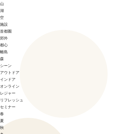
山
湖
空
施設
首都圏
郊外
都心
離島
森
シーン
アウトドア
インドア
オンライン
レジャー
リフレッシュ
セミナー
春
夏
秋