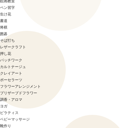
絵画教室
ペン習字
生け花
書道
将棋
囲碁
そば打ち
レザークラフト
押し花
パッチワーク
カルトナージュ
クレイアート
ポーセラーツ
フラワーアレンジメント
プリザーブドフラワー
調香・アロマ
ヨガ
ピラティス
ベビーマッサージ
靴作り