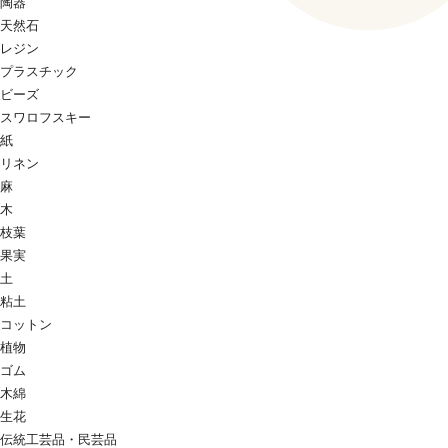
陶器
天然石
レジン
プラスチック
ビーズ
スワロフスキー
紙
リネン
麻
木
枝葉
果実
土
粘土
コットン
植物
ゴム
木綿
生花
伝統工芸品・民芸品