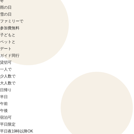
冬
雨の日
雪の日
ファミリーで
参加費無料
子どもと
ペットと
デート
ガイド同行
貸切可
一人で
少人数で
大人数で
日帰り
半日
午前
午後
宿泊可
平日限定
平日夜19時以降OK