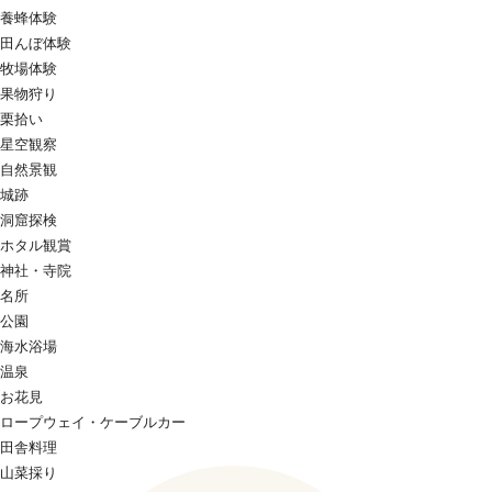
養蜂体験
田んぼ体験
牧場体験
果物狩り
栗拾い
星空観察
自然景観
城跡
洞窟探検
ホタル観賞
神社・寺院
名所
公園
海水浴場
温泉
お花見
ロープウェイ・ケーブルカー
田舎料理
山菜採り