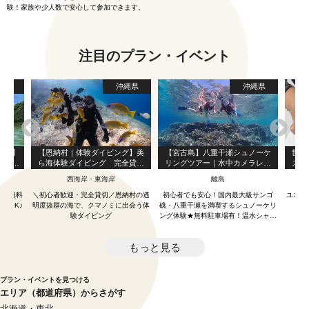
験！家族や少人数で安心して参加できます。
注目のプラン・イベント
縄県
沖縄県
沖縄県
OK】
【恩納村｜体験ダイビング】美
【宮古島】八重干瀬シュノーケ
世界
＆半
ら海体験ダイビング 完全貸切
リングツアー｜水中カメラレン
スコ
マング
ガイドで初心者も安心｜クマノ
タル無料＆写真データプレゼン
野湾
西海岸・東海岸
離島
撮影デ
ミパラダイス＆写真無料
ト（２～３ポイント案内）
の無料
雨具無料
＼初心者歓迎・完全貸切／恩納村の透
初心者でも安心！国内最大級サンゴ
ユネス
もOK♪
明度抜群の海で、クマノミに出会う体
礁・八重干瀬を満喫するシュノーケリ
技
験ダイビング
ング体験★無料駐車場有！温水シャワ
ー＆更衣室にトイレなど男女エリア別
充実施設完備！
もっと見る
プラン・イベントを見つける
エリア（都道府県）からさがす
北海道・東北