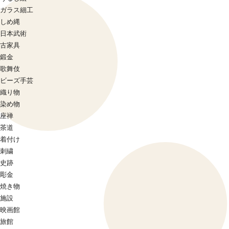
ガラス細工
しめ縄
日本武術
古家具
鍛金
歌舞伎
ビーズ手芸
織り物
染め物
座禅
茶道
着付け
刺繍
史跡
彫金
焼き物
施設
映画館
旅館