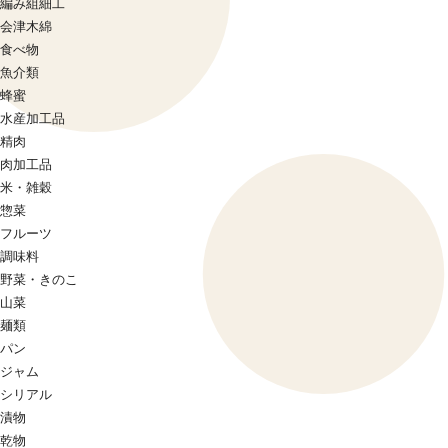
編み組細工
会津木綿
食べ物
魚介類
蜂蜜
水産加工品
精肉
肉加工品
米・雑穀
惣菜
フルーツ
調味料
野菜・きのこ
山菜
麺類
パン
ジャム
シリアル
漬物
乾物