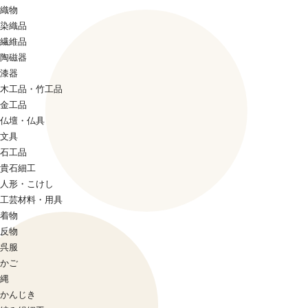
織物
染織品
繊維品
陶磁器
漆器
木工品・竹工品
金工品
仏壇・仏具
文具
石工品
貴石細工
人形・こけし
工芸材料・用具
着物
反物
呉服
かご
縄
かんじき