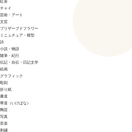
紅茶
チャイ
芸術・アート
文芸
プリザーブドフラワー
ミニュチュア・模型
詩
小説・物語
随筆・紀行
伝記・自伝・日記文学
絵画
グラフィック
彫刻
折り紙
書道
華道（いけばな）
陶芸
写真
音楽
刺繍