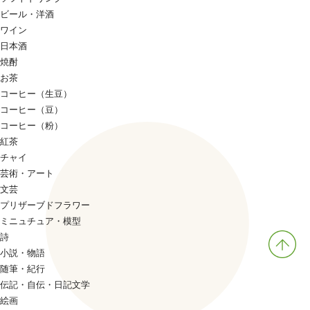
ビール・洋酒
ワイン
日本酒
焼酎
お茶
コーヒー（生豆）
コーヒー（豆）
コーヒー（粉）
紅茶
チャイ
芸術・アート
文芸
プリザーブドフラワー
ミニュチュア・模型
詩
小説・物語
随筆・紀行
伝記・自伝・日記文学
絵画