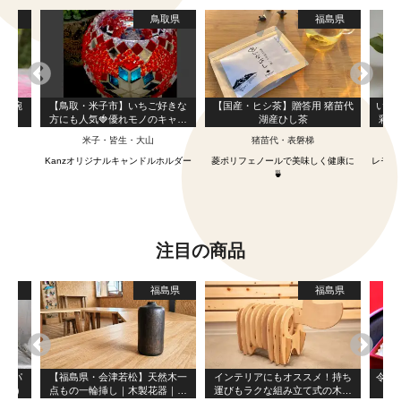
島県
鳥取県
福島県
お茶碗
【鳥取・米子市】いちご好きな
【国産・ヒシ茶】贈答用 猪苗代
いつ
方にも人気🍓優れモノのキャン
湖産ひし茶
彩オ
ドルホルダー（トルコのハンド
米子・皆生・大山
猪苗代・表磐梯
メイドパーツ使用）
りを
Kanzオリジナルキャンドルホルダー
菱ポリフェノールで美味しく健康に
レモン
🍵
注目の商品
京都
福島県
福島県
レルパ
【福島県・会津若松】天然木一
インテリアにもオススメ！持ち
令和
個入り）
点もの一輪挿し｜木製花器｜イ
運びもラクな組み立て式の木製
ー