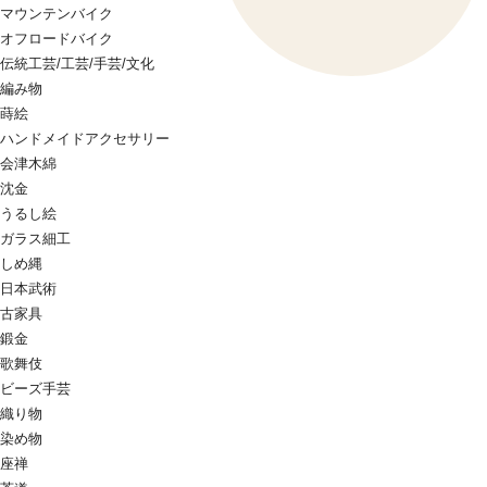
マウンテンバイク
オフロードバイク
伝統工芸/工芸/手芸/文化
編み物
蒔絵
ハンドメイドアクセサリー
会津木綿
沈金
うるし絵
ガラス細工
しめ縄
日本武術
古家具
鍛金
歌舞伎
ビーズ手芸
織り物
染め物
座禅