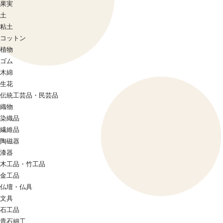
果実
土
粘土
コットン
植物
ゴム
木綿
生花
伝統工芸品・民芸品
織物
染織品
繊維品
陶磁器
漆器
木工品・竹工品
金工品
仏壇・仏具
文具
石工品
貴石細工