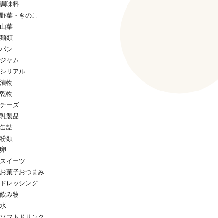
調味料
野菜・きのこ
山菜
麺類
パン
ジャム
シリアル
漬物
乾物
チーズ
乳製品
缶詰
粉類
卵
スイーツ
お菓子おつまみ
ドレッシング
飲み物
水
ソフトドリンク