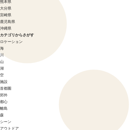
熊本県
大分県
宮崎県
鹿児島県
沖縄県
カテゴリからさがす
ロケーション
海
川
山
湖
空
施設
首都圏
郊外
都心
離島
森
シーン
アウトドア