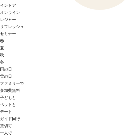
インドア
オンライン
レジャー
リフレッシュ
セミナー
春
夏
秋
冬
雨の日
雪の日
ファミリーで
参加費無料
子どもと
ペットと
デート
ガイド同行
貸切可
一人で