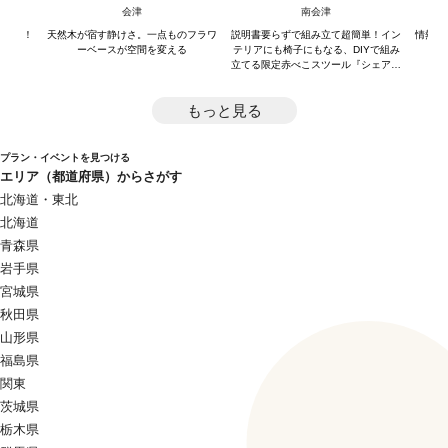
ンテリア
赤べこスツール『シェアベコ』
会津
南会津
プル！！
天然木が宿す静けさ。一点ものフラワ
説明書要らずで組み立て超簡単！イン
情熱を
ーベースが空間を変える
テリアにも椅子にもなる、DIYで組み
立てる限定赤べこスツール『シェアベ
コ』！
もっと見る
プラン・イベントを見つける
エリア（都道府県）からさがす
北海道・東北
北海道
青森県
岩手県
宮城県
秋田県
山形県
福島県
関東
茨城県
栃木県