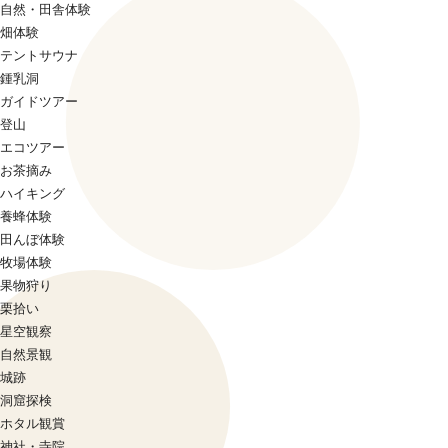
自然・田舎体験
畑体験
テントサウナ
鍾乳洞
ガイドツアー
登山
エコツアー
お茶摘み
ハイキング
養蜂体験
田んぼ体験
牧場体験
果物狩り
栗拾い
星空観察
自然景観
城跡
洞窟探検
ホタル観賞
神社・寺院