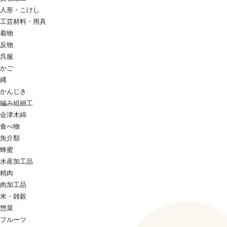
人形・こけし
工芸材料・用具
着物
反物
呉服
かご
縄
かんじき
編み組細工
会津木綿
食べ物
魚介類
蜂蜜
水産加工品
精肉
肉加工品
米・雑穀
惣菜
フルーツ