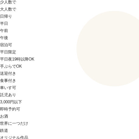
少人数で
大人数で
日帰り
半日
午前
午後
宿泊可
平日限定
平日夜19時以降OK
手ぶらでOK
送迎付き
食事付き
車いす可
託児あり
3,000円以下
即時予約可
お酒
世界に一つだけ
鉄道
オリジナル作品