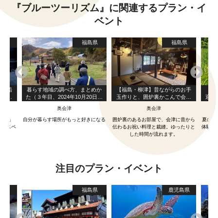
『ブルーツーリズム』に関連するプラン・イ
ベント
島県
福島県
福島県
屋形船
暮らす地域の調べ方、まとめか
【福島・柳津】昔ながらのお手
【福
」で進
た（３年目、2024年10月20日開
玉作りと、囲炉裏かこんで会津
迎！
ー
催で終了しました）
の郷土料理「こづゆ」作り
奥会津
奥会津
い膳」
自分が暮らす場所がもっと好きになる
囲炉裏のあるお部屋で、会津に昔から
夏の風
わうスペ
伝わるお祝い料理と裁縫。ゆったりと
体験が
した時間が流れます。
注目のプラン・イベント
島県
福島県
鹿児島県