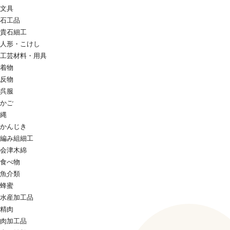
文具
石工品
貴石細工
人形・こけし
工芸材料・用具
着物
反物
呉服
かご
縄
かんじき
編み組細工
会津木綿
食べ物
魚介類
蜂蜜
水産加工品
精肉
肉加工品