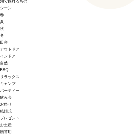
湖で採れるもの
シーン
春
夏
秋
冬
田舎
アウトドア
インドア
自然
BBQ
リラックス
キャンプ
パーティー
飲み会
お祭り
結婚式
プレゼント
お土産
贈答用