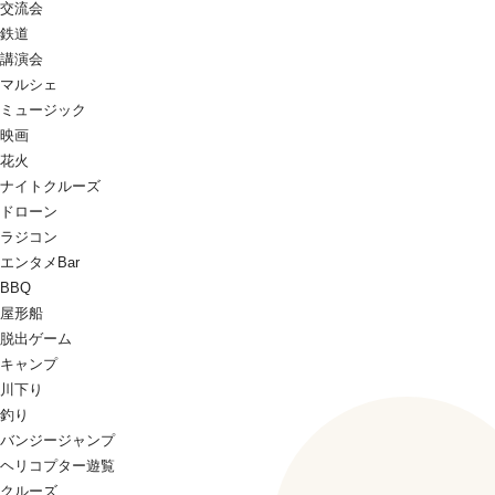
交流会
鉄道
講演会
マルシェ
ミュージック
映画
花火
ナイトクルーズ
ドローン
ラジコン
エンタメBar
BBQ
屋形船
脱出ゲーム
キャンプ
川下り
釣り
バンジージャンプ
ヘリコプター遊覧
クルーズ