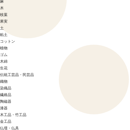
麻
木
枝葉
果実
土
粘土
コットン
植物
ゴム
木綿
生花
伝統工芸品・民芸品
織物
染織品
繊維品
陶磁器
漆器
木工品・竹工品
金工品
仏壇・仏具