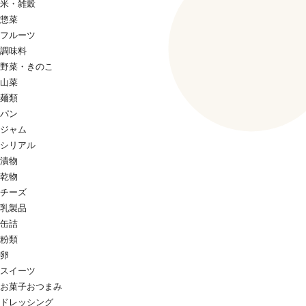
米・雑穀
惣菜
フルーツ
調味料
野菜・きのこ
山菜
麺類
パン
ジャム
シリアル
漬物
乾物
チーズ
乳製品
缶詰
粉類
卵
スイーツ
お菓子おつまみ
ドレッシング