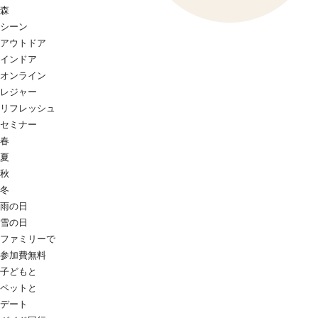
森
シーン
アウトドア
インドア
オンライン
レジャー
リフレッシュ
セミナー
春
夏
秋
冬
雨の日
雪の日
ファミリーで
参加費無料
子どもと
ペットと
デート