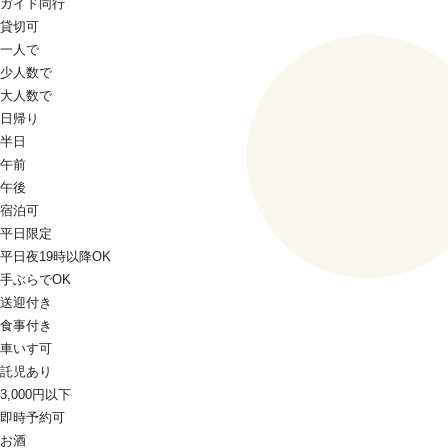
ガイド同行
貸切可
一人で
少人数で
大人数で
日帰り
半日
午前
午後
宿泊可
平日限定
平日夜19時以降OK
手ぶらでOK
送迎付き
食事付き
車いす可
託児あり
3,000円以下
即時予約可
お酒