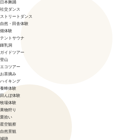
日本舞踊
社交ダンス
ストリートダンス
自然・田舎体験
畑体験
テントサウナ
鍾乳洞
ガイドツアー
登山
エコツアー
お茶摘み
ハイキング
養蜂体験
田んぼ体験
牧場体験
果物狩り
栗拾い
星空観察
自然景観
城跡