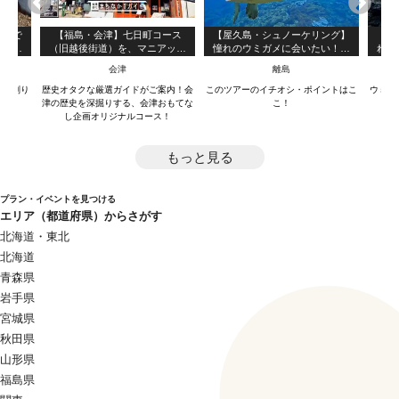
くろで
【福島・会津】七日町コース
【屋久島・シュノーケリング】
【屋
統技法
（旧越後街道）を、マニアック
憧れのウミガメに会いたい！ウ
れの
な会津の歴史を厳選ガイドがご
ミガメと泳ぐシュノーケリング
長く
会津
離島
案内！
ツアー！（3時間）
を上
ろで削り
歴史オタクな厳選ガイドがご案内！会
このツアーのイチオシ・ポイントはこ
ウミガ
津の歴史を深掘りする、会津おもてな
こ！
し企画オリジナルコース！
もっと見る
プラン・イベントを見つける
エリア（都道府県）からさがす
北海道・東北
北海道
青森県
岩手県
宮城県
秋田県
山形県
福島県