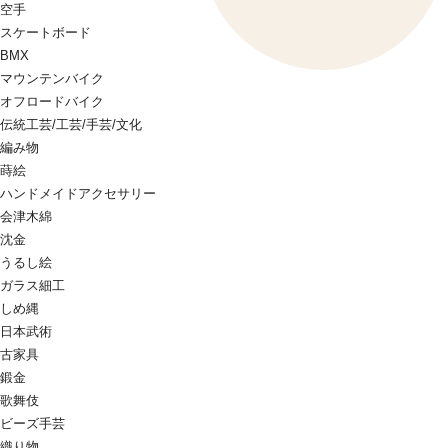
空手
スケートボード
BMX
マウンテンバイク
オフロードバイク
伝統工芸/工芸/手芸/文化
編み物
蒔絵
ハンドメイドアクセサリー
会津木綿
沈金
うるし絵
ガラス細工
しめ縄
日本武術
古家具
鍛金
歌舞伎
ビーズ手芸
織り物