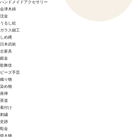
ハンドメイドアクセサリー
会津木綿
沈金
うるし絵
ガラス細工
しめ縄
日本武術
古家具
鍛金
歌舞伎
ビーズ手芸
織り物
染め物
座禅
茶道
着付け
刺繍
史跡
彫金
焼き物