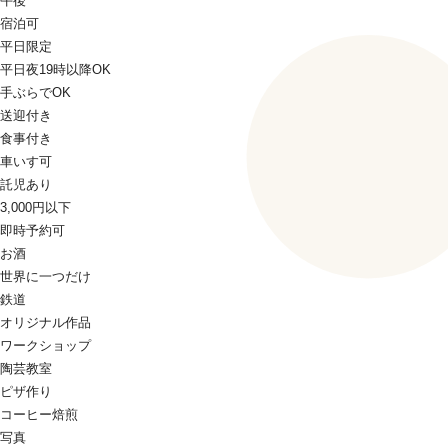
午後
宿泊可
平日限定
平日夜19時以降OK
手ぶらでOK
送迎付き
食事付き
車いす可
託児あり
3,000円以下
即時予約可
お酒
世界に一つだけ
鉄道
オリジナル作品
ワークショップ
陶芸教室
ピザ作り
コーヒー焙煎
写真