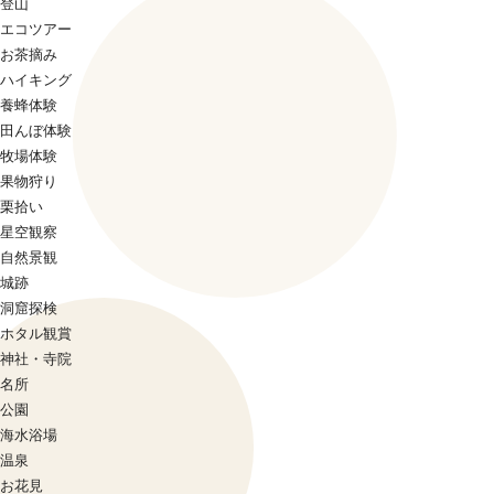
登山
エコツアー
お茶摘み
ハイキング
養蜂体験
田んぼ体験
牧場体験
果物狩り
栗拾い
星空観察
自然景観
城跡
洞窟探検
ホタル観賞
神社・寺院
名所
公園
海水浴場
温泉
お花見