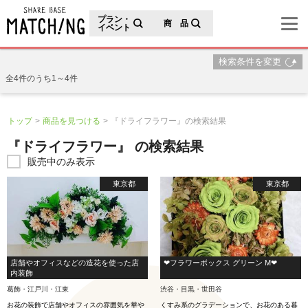
地域の魅力が見つかるシェアベースマッチング
プラン・
商 品
イベント
検索条件を変更
全4件のうち1～4件
トップ
商品を見つける
『ドライフラワー』の検索結果
『ドライフラワー』 の検索結果
販売中のみ表示
東京都
東京都
店舗やオフィスなどの造花を使った店
❤︎フラワーボックス グリーン M❤︎
内装飾
葛飾・江戸川・江東
渋谷・目黒・世田谷
お花の装飾で店舗やオフィスの雰囲気を華や
くすみ系のグラデーションで、お花のある暮