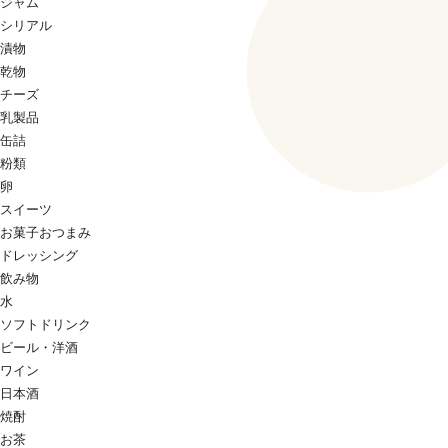
ジャム
シリアル
漬物
乾物
チーズ
乳製品
缶詰
粉類
卵
スイーツ
お菓子おつまみ
ドレッシング
飲み物
水
ソフトドリンク
ビール・洋酒
ワイン
日本酒
焼酎
お茶