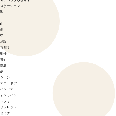
ロケーション
海
川
山
湖
空
施設
首都圏
郊外
都心
離島
森
シーン
アウトドア
インドア
オンライン
レジャー
リフレッシュ
セミナー