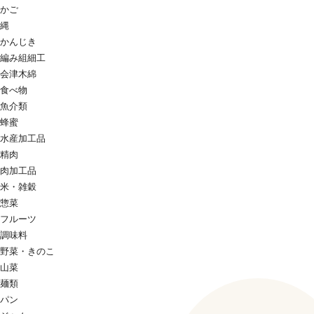
かご
縄
かんじき
編み組細工
会津木綿
食べ物
魚介類
蜂蜜
水産加工品
精肉
肉加工品
米・雑穀
惣菜
フルーツ
調味料
野菜・きのこ
山菜
麺類
パン