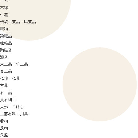
ゴム
木綿
生花
伝統工芸品・民芸品
織物
染織品
繊維品
陶磁器
漆器
木工品・竹工品
金工品
仏壇・仏具
文具
石工品
貴石細工
人形・こけし
工芸材料・用具
着物
反物
呉服