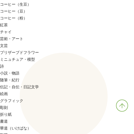
コーヒー（生豆）
コーヒー（豆）
コーヒー（粉）
紅茶
チャイ
芸術・アート
文芸
プリザーブドフラワー
ミニュチュア・模型
詩
小説・物語
随筆・紀行
伝記・自伝・日記文学
絵画
グラフィック
彫刻
折り紙
書道
華道（いけばな）