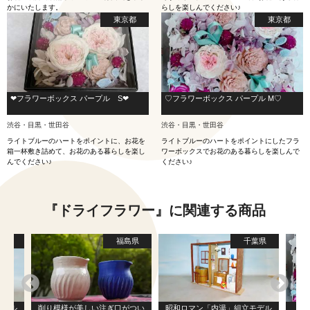
かにいたします。
らしを楽しんでください♪
東京都
東京都
❤︎フラワーボックス パープル S❤︎
♡フラワーボックス パープル M♡
渋谷・目黒・世田谷
渋谷・目黒・世田谷
ライトブルーのハートをポイントに、お花を
ライトブルーのハートをポイントにしたフラ
箱一杯敷き詰めて、お花のある暮らしを楽し
ワーボックスでお花のある暮らしを楽しんで
んでください♪
ください♪
『ドライフラワー』に関連する商品
葉県
福島県
千葉県
モデル
削り模様が美しい注ぎ口がつい
昭和ロマン「内湯」組立モデル
♡フ