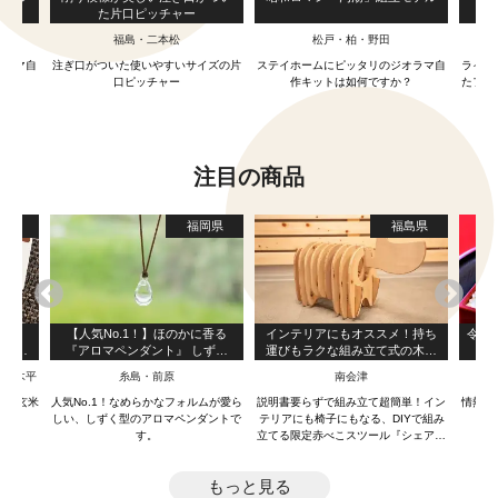
た片口ピッチャー
福島・二本松
松戸・柏・野田
オラマ自
注ぎ口がついた使いやすいサイズの片
ステイホームにピッタリのジオラマ自
ライト
？
口ピッチャー
作キットは如何ですか？
たフラ
注目の商品
野県
福岡県
福島県
フリ
【人気No.1！】ほのかに香る
インテリアにもオススメ！持ち
令和
やさし
『アロマペンダント』 しずく
運びもラクな組み立て式の木製
ー
」玄米
（クリア）
赤べこスツール『シェアベコ』
・姫木平
糸島・前原
南会津
5袋
麺」玄米
人気No.1！なめらかなフォルムが愛ら
説明書要らずで組み立て超簡単！イン
情熱を
しい、しずく型のアロマペンダントで
テリアにも椅子にもなる、DIYで組み
す。
立てる限定赤べこスツール『シェアベ
コ』！
もっと見る