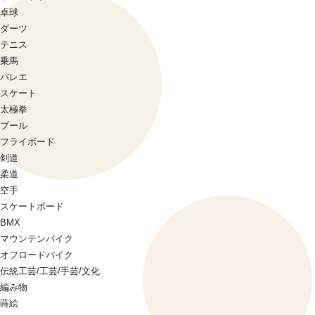
卓球
ダーツ
テニス
乗馬
バレエ
スケート
太極拳
プール
フライボード
剣道
柔道
空手
スケートボード
BMX
マウンテンバイク
オフロードバイク
伝統工芸/工芸/手芸/文化
編み物
蒔絵