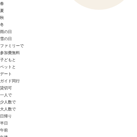
春
夏
秋
冬
雨の日
雪の日
ファミリーで
参加費無料
子どもと
ペットと
デート
ガイド同行
貸切可
一人で
少人数で
大人数で
日帰り
半日
午前