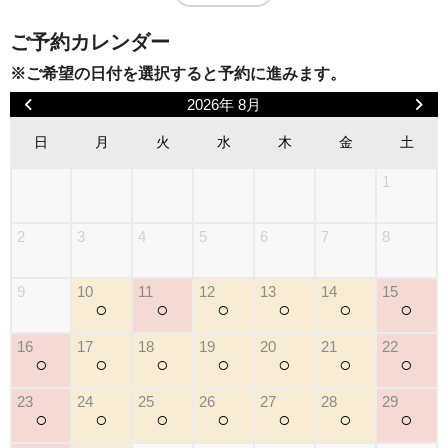
ご予約カレンダー
※ご希望の日付を選択すると予約に進みます。
2026年 8月
日
月
火
水
木
金
土
1
2
3
4
5
6
7
8
9
10
11
12
13
14
15
○
○
○
○
○
○
16
17
18
19
20
21
22
○
○
○
○
○
○
○
23
24
25
26
27
28
29
○
○
○
○
○
○
○