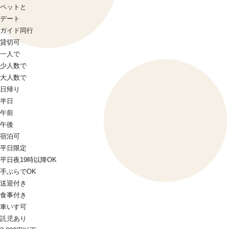
ペットと
デート
ガイド同行
貸切可
一人で
少人数で
大人数で
日帰り
半日
午前
午後
宿泊可
平日限定
平日夜19時以降OK
手ぶらでOK
送迎付き
食事付き
車いす可
託児あり