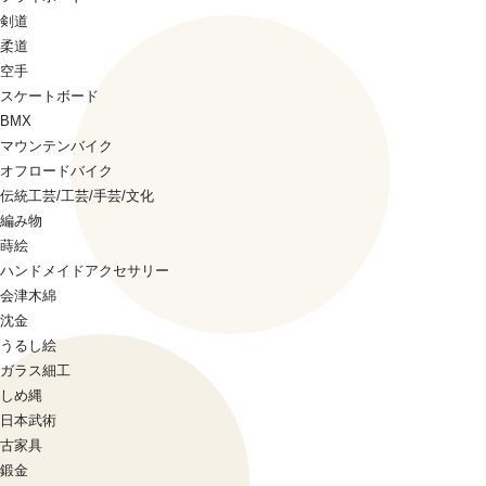
剣道
柔道
空手
スケートボード
BMX
マウンテンバイク
オフロードバイク
伝統工芸/工芸/手芸/文化
編み物
蒔絵
ハンドメイドアクセサリー
会津木綿
沈金
うるし絵
ガラス細工
しめ縄
日本武術
古家具
鍛金