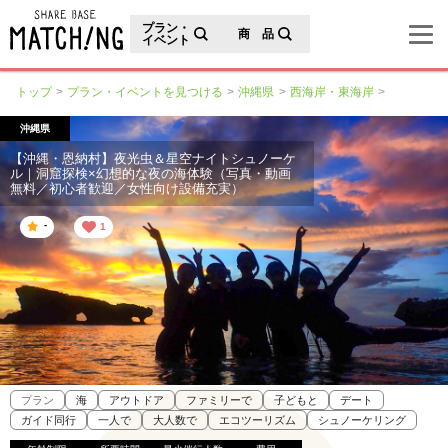
地域の魅力が見つかるシェアベースマッチング
プラン・
商 品
イベント
トップ
プラン・イベントを見つける
沖縄県
西海岸・東海岸
沖縄県
【沖縄・恩納村】夜光虫＆星空ナイトシュノーケ
ル｜洞窟探検×幻想的な夜の海体験（写真・動画
無料／初心者歓迎／女性向け設備充実）
-
1
プラン
海
アウトドア
ファミリーで
子どもと
デート
ガイド同行
一人で
大人数で
エコツーリズム
シュノーケリング