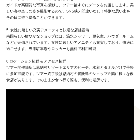
ガイドが高画質な写真を撮影し、ツアー後すぐにデータをお渡しします。美
しい海や楽しむ姿を撮影するので、SNS映え間違いなし！特別な思い出を
その日に持ち帰ることができます。
5. 女性に嬉しい充実アメニティと快適な店舗設備
南国らしい鮮やかなショップには、温水シャワー、更衣室、パウダールーム
などが完備されています。女性に嬉しいアメニティも充実しており、快適に
過ごせます。専用駐車場やロッカーも無料で利用可能。
6.ロケーション抜群 & アクセス抜群
ツアー開催場所は恩納村リゾートエリアのビーチ。水着とタオルだけで手軽
に参加可能です。ツアー終了後は恩納村の冒険島のショップ近隣に様々な飲
食店があります。そのまま夕食へ行く際も、便利な場所です。