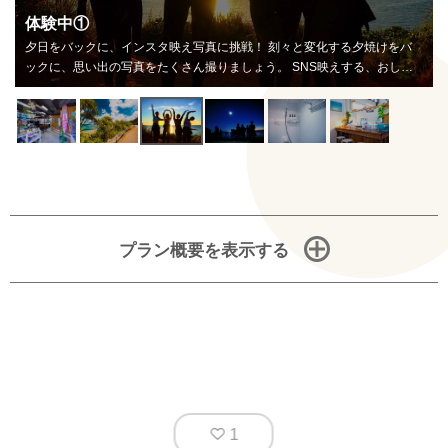
体験中②
バ
神秘的な世界が広がるナイトシュノーケリング。 月明かりの下、静かに
ゃ
海を漂いながら、昼間は出会えない生き物たちを観察できます。光るプラ
ア
ンクトンが、まるで星のように輝き、夜行性の生き物たちが、ひっそりと
姿を現します。特別な思い出作り、ご体験ください。
プラン概要を表示する
1