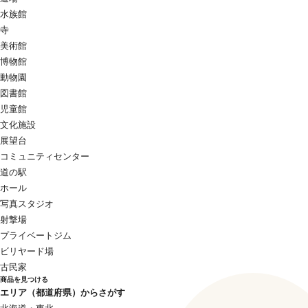
水族館
寺
美術館
博物館
動物園
図書館
児童館
文化施設
展望台
コミュニティセンター
道の駅
ホール
写真スタジオ
射撃場
プライベートジム
ビリヤード場
古民家
商品を見つける
エリア（都道府県）からさがす