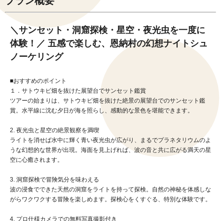
プラン概要
＼サンセット・洞窟探検・星空・夜光虫を一度に
体験！／ 五感で楽しむ、恩納村の幻想ナイトシュ
ノーケリング
■おすすめのポイント
１．サトウキビ畑を抜けた展望台でサンセット鑑賞
ツアーの始まりは、サトウキビ畑を抜けた絶景の展望台でのサンセット鑑
賞。水平線に沈む夕日が海を照らし、感動的な景色を堪能できます。
2. 夜光虫と星空の絶景観察を満喫
ライトを消せば水中に輝く青い夜光虫が広がり、まるでプラネタリウムのよ
うな幻想的な世界が出現。海面を見上げれば、波の音と共に広がる満天の星
空に心癒されます。
3. 洞窟探検で冒険気分を味わえる
波の浸食でできた天然の洞窟をライトを持って探検。自然の神秘を体感しな
がらワクワクする冒険を楽しめます。探検心をくすぐる、特別な体験です。
4. プロ仕様カメラでの無料写真撮影付き