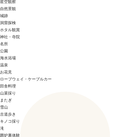
星空観察
自然景観
城跡
洞窟探検
ホタル観賞
神社・寺院
名所
公園
海水浴場
温泉
お花見
ロープウェイ・ケーブルカー
田舎料理
山菜採り
またぎ
雪山
古道歩き
キノコ採り
滝
囲炉裏体験