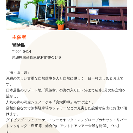
主催者
冒険島
〒904-0414
沖縄県
国頭郡恩納村
前兼久149
「海・山・川」
沖縄の美しい貴重な自然環境を人と自然に優しく、目一杯楽しめるお店で
す。
日本屈指のリゾート地「恩納村」の海の入り口・港まで徒歩1分の好立地を
活かし、
人気の青の洞窟シュノーケル「真栄田岬」もすぐ近く。
店舗集合なので無料駐車場やシャワーなどの充実した設備が自由にお使い頂
けます。
ダイビング・シュノーケル・シーカヤック・マングローブカヤック・リバー
トレッキング・SUP等、総合的にアウトドアツアー全般を開催していま
す。