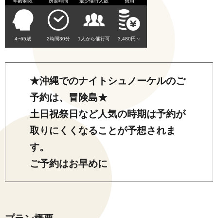
年齢制限
所要時間
最少催行人数
費用
4~65歳
2時間30分
1人から催行可
3,480円～
★沖縄でのナイトシュノーケルのご
予約は、冒険島★
土日祝祭日など人気の時期は予約が
取りにくくなることが予想されま
す。
ご予約はお早めに