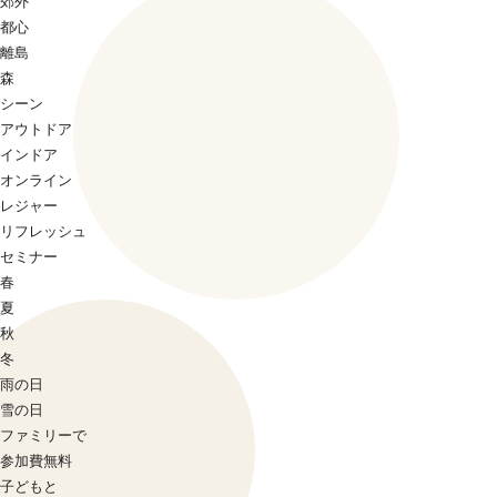
郊外
都心
離島
森
シーン
アウトドア
インドア
オンライン
レジャー
リフレッシュ
セミナー
春
夏
秋
冬
雨の日
雪の日
ファミリーで
参加費無料
子どもと