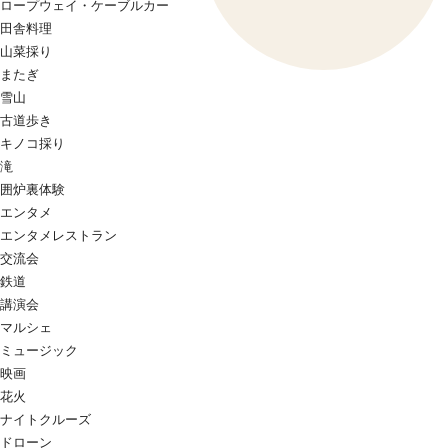
ロープウェイ・ケーブルカー
田舎料理
山菜採り
またぎ
雪山
古道歩き
キノコ採り
滝
囲炉裏体験
エンタメ
エンタメレストラン
交流会
鉄道
講演会
マルシェ
ミュージック
映画
花火
ナイトクルーズ
ドローン