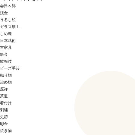
会津木綿
沈金
うるし絵
ガラス細工
しめ縄
日本武術
古家具
鍛金
歌舞伎
ビーズ手芸
織り物
染め物
座禅
茶道
着付け
刺繍
史跡
彫金
焼き物