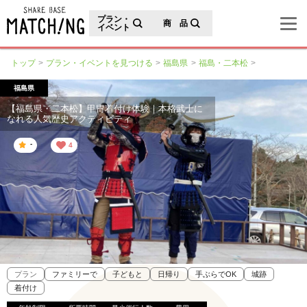
地域の魅力が見つかるシェアベースマッチング
プラン・
商 品
イベント
トップ
プラン・イベントを見つける
福島県
福島・二本松
福島県
【福島県・二本松】甲冑着付け体験｜本格武士に
なれる人気歴史アクティビティ
-
4
プラン
ファミリーで
子どもと
日帰り
手ぶらでOK
城跡
着付け