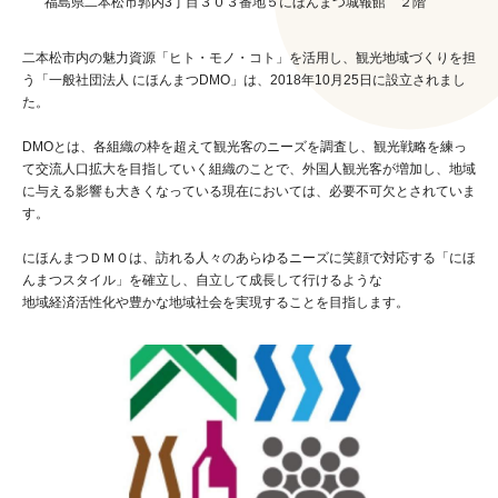
福島県
二本松市
郭内3丁目３０３番地５にほんまつ城報館 ２階
二本松市内の魅力資源「ヒト・モノ・コト」を活用し、観光地域づくりを担
う「一般社団法人 にほんまつDMO」は、2018年10月25日に設立されまし
た。
DMOとは、各組織の枠を超えて観光客のニーズを調査し、観光戦略を練っ
て交流人口拡大を目指していく組織のことで、外国人観光客が増加し、地域
に与える影響も大きくなっている現在においては、必要不可欠とされていま
す。
にほんまつＤＭＯは、訪れる人々のあらゆるニーズに笑顔で対応する「にほ
んまつスタイル」を確立し、自立して成長して行けるような
地域経済活性化や豊かな地域社会を実現することを目指します。