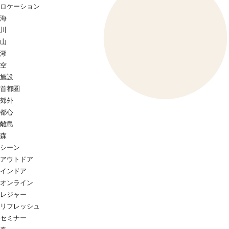
ロケーション
海
川
山
湖
空
施設
首都圏
郊外
都心
離島
森
シーン
アウトドア
インドア
オンライン
レジャー
リフレッシュ
セミナー