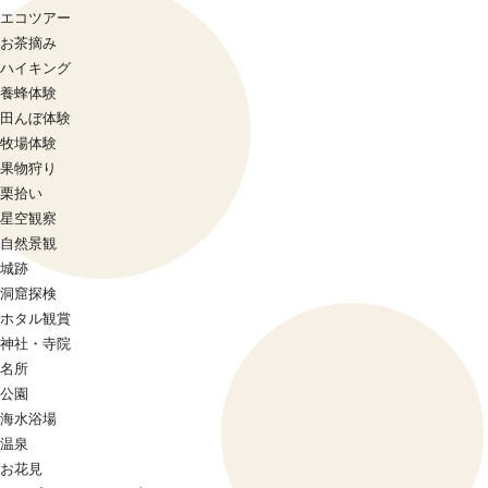
エコツアー
お茶摘み
ハイキング
養蜂体験
田んぼ体験
牧場体験
果物狩り
栗拾い
星空観察
自然景観
城跡
洞窟探検
ホタル観賞
神社・寺院
名所
公園
海水浴場
温泉
お花見