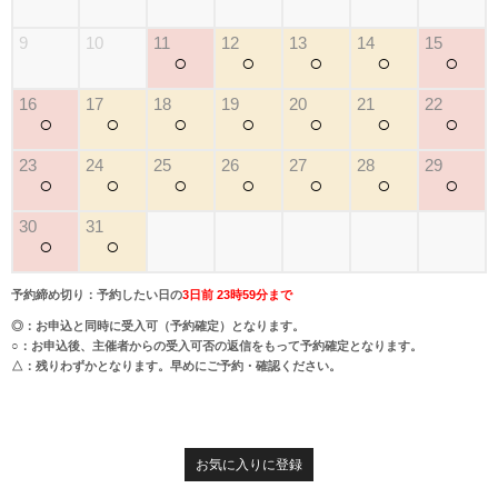
9
10
11
12
13
14
15
○
○
○
○
○
16
17
18
19
20
21
22
○
○
○
○
○
○
○
23
24
25
26
27
28
29
○
○
○
○
○
○
○
30
31
○
○
予約締め切り：予約したい日の
3日前 23時59分まで
◎：お申込と同時に受入可（予約確定）となります。
○：お申込後、主催者からの受入可否の返信をもって予約確定となります。
△：残りわずかとなります。早めにご予約・確認ください。
お気に入りに登録