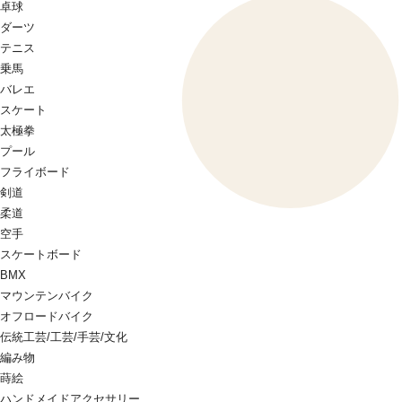
卓球
ダーツ
テニス
乗馬
バレエ
スケート
太極拳
プール
フライボード
剣道
柔道
空手
スケートボード
BMX
マウンテンバイク
オフロードバイク
伝統工芸/工芸/手芸/文化
編み物
蒔絵
ハンドメイドアクセサリー