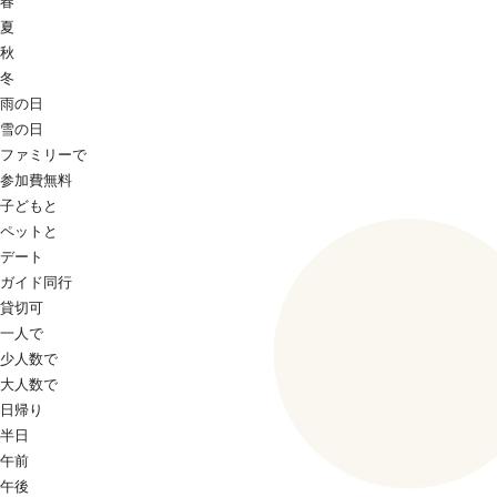
春
夏
秋
冬
雨の日
雪の日
ファミリーで
参加費無料
子どもと
ペットと
デート
ガイド同行
貸切可
一人で
少人数で
大人数で
日帰り
半日
午前
午後