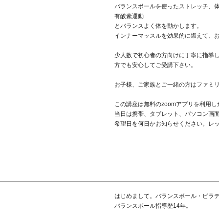
バランスボールを使ったストレッチ、
有酸素運動
とバランスよく体を動かします。
インナーマッスルを効果的に鍛えて、お
少人数で初心者の方向けに丁寧に指導
方でも安心してご受講下さい。
お子様、ご家族とご一緒の方はファミ
この講座は無料のzoomアプリを利用
当日は携帯、タブレット、パソコン画
希望日を何日かお知らせください。レ
はじめまして。バランスボール・ピラ
バランスボール指導歴14年。