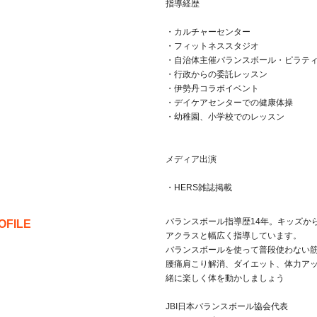
指導経歴
・カルチャーセンター
・フィットネススタジオ
・自治体主催バランスボール・ピラテ
・行政からの委託レッスン
・伊勢丹コラボイベント
・デイケアセンターでの健康体操
・幼稚園、小学校でのレッスン
メディア出演
・HERS雑誌掲載
バランスボール指導歴14年。キッズか
OFILE
アクラスと幅広く指導しています。
バランスボールを使って普段使わない
腰痛肩こり解消、ダイエット、体力ア
緒に楽しく体を動かしましょう
JBI日本バランスボール協会代表