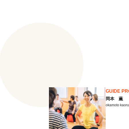
GUIDE PR
岡本 薫
okamoto kaoru