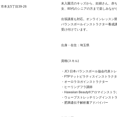
未入園児のキッズから、妊婦さん、赤
ま市
本太5丁目39-26
女、80代のシニアの方まで楽しみなが
出張講座も対応。オンラインレッスン
バランスボールインストラクター養成
受け付けています。
出身・在住：埼玉県
資格(スキル)
・JCI 日本バランスボール協会代表ト
・FTPマットピラティスインストラク
・オーロラヨガインストラクター
・ヒーリングフラ講師
・Hawaiian Beauty®︎アロマインスト
・ウェーブストレッチリングインスト
・肥満遺伝子解析書アドバイバー