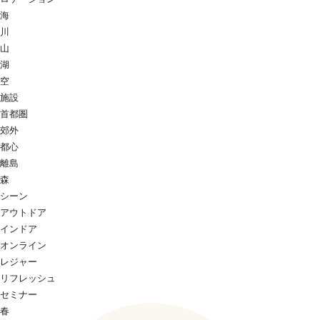
海
川
山
湖
空
施設
首都圏
郊外
都心
離島
森
シーン
アウトドア
インドア
オンライン
レジャー
リフレッシュ
セミナー
春