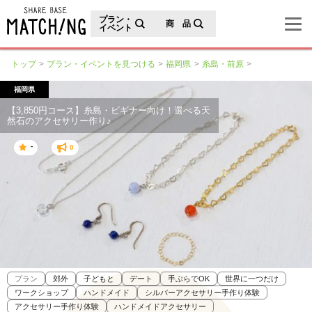
地域の魅力が見つかるシェアベースマッチング
プラン・
商 品
イベント
トップ
プラン・イベントを見つける
福岡県
糸島・前原
福岡県
【3,850円コース】糸島・ビギナー向け！選べる天
然石のアクセサリー作り♪
-
0
プラン
郊外
子どもと
デート
手ぶらでOK
世界に一つだけ
ワークショップ
ハンドメイド
シルバーアクセサリー手作り体験
アクセサリー手作り体験
ハンドメイドアクセサリー