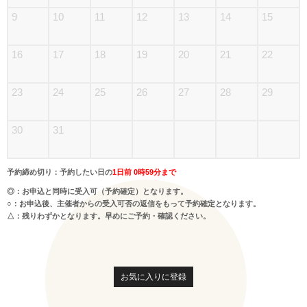
9
10
11
12
13
14
15
16
17
18
19
20
21
22
23
24
25
26
27
28
29
30
31
予約締め切り：予約したい日の
1日前 0時59分まで
◎：お申込と同時に受入可（予約確定）となります。
○：お申込後、主催者からの受入可否の返信をもって予約確定となります。
△：残りわずかとなります。早めにご予約・確認ください。
お気に入りに登録