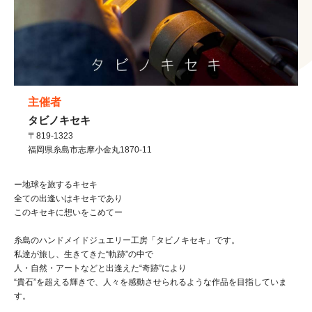
主催者
タビノキセキ
〒819-1323
福岡県
糸島市
志摩小金丸1870-11
ー地球を旅するキセキ
全ての出逢いはキセキであり
このキセキに想いをこめてー
糸島のハンドメイドジュエリー工房「タビノキセキ」です。
私達が旅し、生きてきた“軌跡”の中で
人・自然・アートなどと出逢えた“奇跡”により
“貴石”を超える輝きで、人々を感動させられるような作品を目指していま
す。