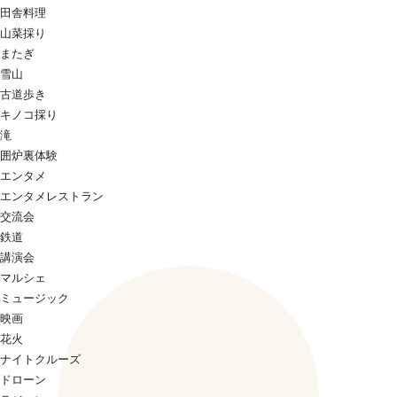
田舎料理
山菜採り
またぎ
雪山
古道歩き
キノコ採り
滝
囲炉裏体験
エンタメ
エンタメレストラン
交流会
鉄道
講演会
マルシェ
ミュージック
映画
花火
ナイトクルーズ
ドローン