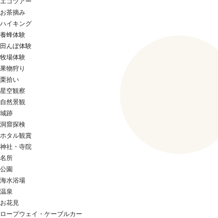
エコツアー
お茶摘み
ハイキング
養蜂体験
田んぼ体験
牧場体験
果物狩り
栗拾い
星空観察
自然景観
城跡
洞窟探検
ホタル観賞
神社・寺院
名所
公園
海水浴場
温泉
お花見
ロープウェイ・ケーブルカー