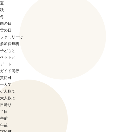
夏
秋
冬
雨の日
雪の日
ファミリーで
参加費無料
子どもと
ペットと
デート
ガイド同行
貸切可
一人で
少人数で
大人数で
日帰り
半日
午前
午後
宿泊可