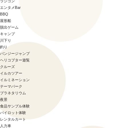
ラジコン
エンタメBar
BBQ
屋形船
脱出ゲーム
キャンプ
川下り
釣り
バンジージャンプ
ヘリコプター遊覧
クルーズ
イルカツアー
イルミネーション
テーマパーク
プラネタリウム
夜景
食品サンプル体験
パイロット体験
レンタルカート
人力車