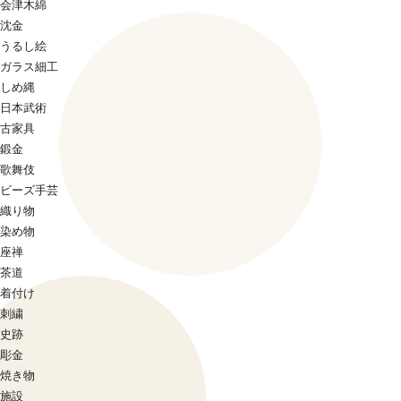
会津木綿
沈金
うるし絵
ガラス細工
しめ縄
日本武術
古家具
鍛金
歌舞伎
ビーズ手芸
織り物
染め物
座禅
茶道
着付け
刺繍
史跡
彫金
焼き物
施設