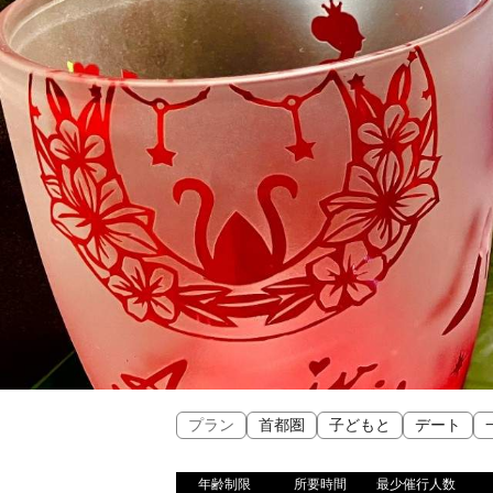
プラン
首都圏
子どもと
デート
年齢制限
所要時間
最少催行人数