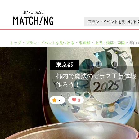
地域の魅力が見つかるシェアベ
プラン・イベントを見つける
トップ
プラン・イベントを見つける
東京都
上野・浅草・両国
東京都
都内で魔法のガラス工芸体験
作ろう！
-
3