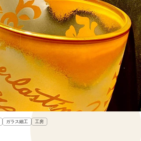
ガラス細工
工房