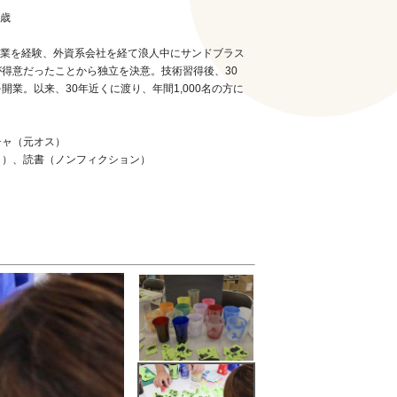
9歳
営業を経験、外資系会社を経て浪人中にサンドブラス
得意だったことから独立を決意。技術習得後、30
業。以来、30年近くに渡り、年間1,000名の方に
チャ（元オス）
も）、読書（ノンフィクション）