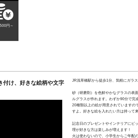
,500円～
JR浅草橋駅から徒歩1分、気軽にガラ
き付け、好きな絵柄や文字
砂（研磨剤）を色鮮やかなグラスの表
ルグラスが作れます。わずか90分で完
20種類以上の絵が用意されていますの
すよ。好きな絵を入れたい方は持って
記念日のプレゼントやインテリアにピ
理が好きな方は楽しみが増えます！
火は使わないので、小学生からご年配