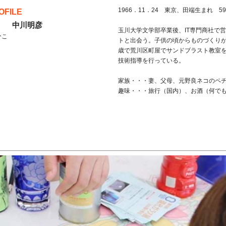
1966．11．24 東京、田端生まれ 5
OFILE
） 中川明彦
玉川大学文学部卒業後、IT専門商社で
ひこ
トと出会う。子供の頃からものづくりが
歳で荒川区町屋でサンドブラスト教室を開
技術指導を行っている。
家族・・・妻、父母、元野良ネコのペ
趣味・・・旅行（国内）、お酒（何で