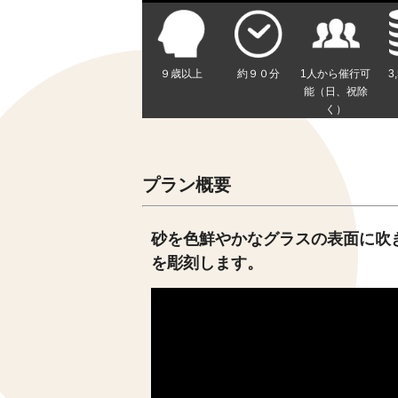
９歳以上
約９０分
1人から催行可
3
能（日、祝除
く）
プラン概要
砂を色鮮やかなグラスの表面に吹
を彫刻します。