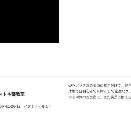
砂をガラス器の表面に吹き付けて、好
体験では初心者でも約90分で素敵なグ
スト本部教室
ントや旅のお土産に。また実用に耐え
浅草橋1-26-12 イズミナビル１F