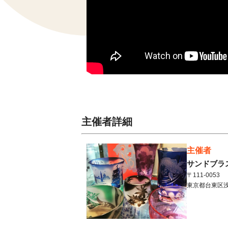
主催者詳細
主催者
サンドブラ
〒111-0053
東京都
台東区