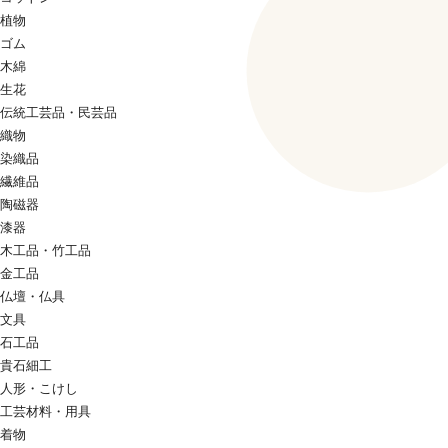
植物
ゴム
木綿
生花
伝統工芸品・民芸品
織物
染織品
繊維品
陶磁器
漆器
木工品・竹工品
金工品
仏壇・仏具
文具
石工品
貴石細工
人形・こけし
工芸材料・用具
着物