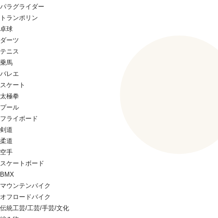
パラグライダー
トランポリン
卓球
ダーツ
テニス
乗馬
バレエ
スケート
太極拳
プール
フライボード
剣道
柔道
空手
スケートボード
BMX
マウンテンバイク
オフロードバイク
伝統工芸/工芸/手芸/文化