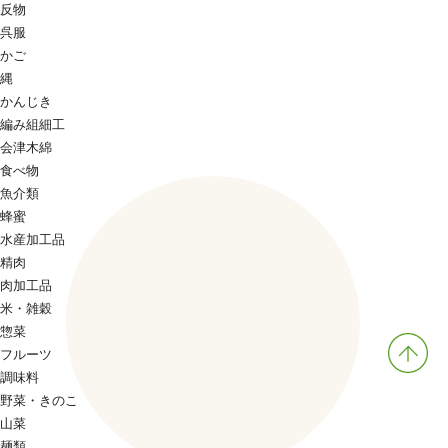
反物
呉服
かご
縄
かんじき
編み組細工
会津木綿
食べ物
魚介類
蜂蜜
水産加工品
精肉
肉加工品
米・雑穀
惣菜
フルーツ
調味料
野菜・きのこ
山菜
麺類