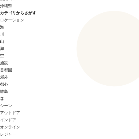
沖縄県
カテゴリからさがす
ロケーション
海
川
山
湖
空
施設
首都圏
郊外
都心
離島
森
シーン
アウトドア
インドア
オンライン
レジャー