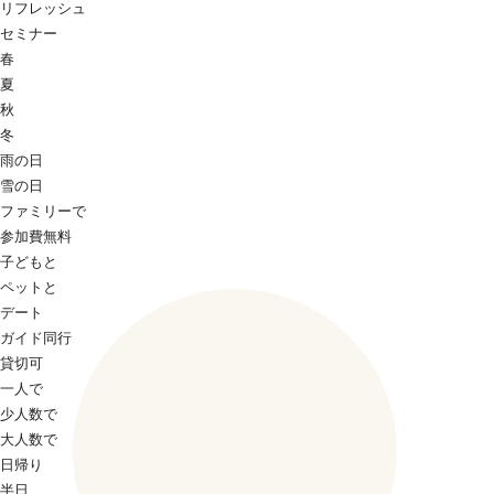
リフレッシュ
セミナー
春
夏
秋
冬
雨の日
雪の日
ファミリーで
参加費無料
子どもと
ペットと
デート
ガイド同行
貸切可
一人で
少人数で
大人数で
日帰り
半日