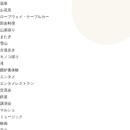
温泉
お花見
ロープウェイ・ケーブルカー
田舎料理
山菜採り
またぎ
雪山
古道歩き
キノコ採り
滝
囲炉裏体験
エンタメ
エンタメレストラン
交流会
鉄道
講演会
マルシェ
ミュージック
映画