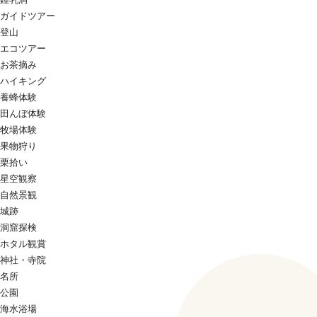
ガイドツアー
登山
エコツアー
お茶摘み
ハイキング
養蜂体験
田んぼ体験
牧場体験
果物狩り
栗拾い
星空観察
自然景観
城跡
洞窟探検
ホタル観賞
神社・寺院
名所
公園
海水浴場