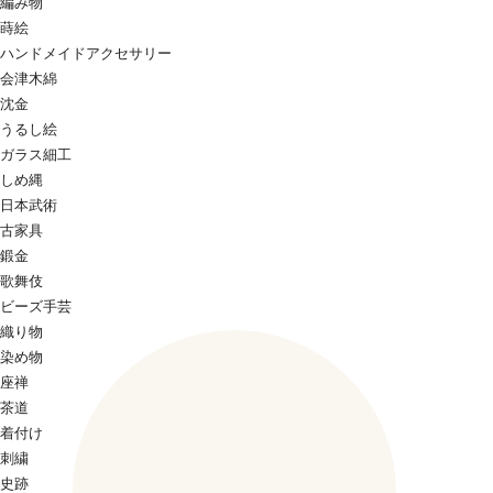
編み物
蒔絵
ハンドメイドアクセサリー
会津木綿
沈金
うるし絵
ガラス細工
しめ縄
日本武術
古家具
鍛金
歌舞伎
ビーズ手芸
織り物
染め物
座禅
茶道
着付け
刺繍
史跡