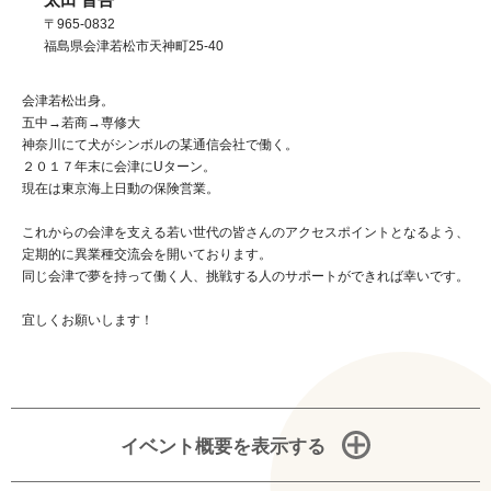
〒965-0832
福島県
会津若松市
天神町25-40
会津若松出身。
五中→若商→専修大
神奈川にて犬がシンボルの某通信会社で働く。
２０１７年末に会津にUターン。
現在は東京海上日動の保険営業。
これからの会津を支える若い世代の皆さんのアクセスポイントとなるよう、
定期的に異業種交流会を開いております。
同じ会津で夢を持って働く人、挑戦する人のサポートができれば幸いです。
宜しくお願いします！
イベント概要を表示する