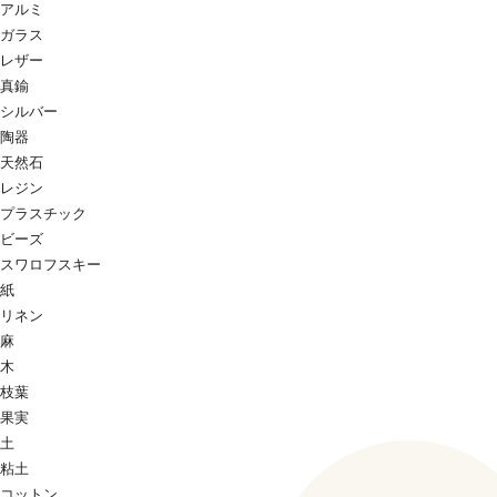
アルミ
ガラス
レザー
真鍮
シルバー
陶器
天然石
レジン
プラスチック
ビーズ
スワロフスキー
紙
リネン
麻
木
枝葉
果実
土
粘土
コットン