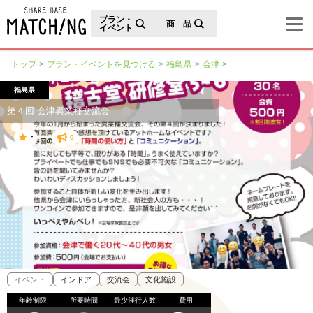
地域の魅力が見つかるシェアベースマッチング
プラン・
商 品
イベント
トップ
プラン・イベントを見つける
福島県
会津
福島県
第４回 会津異業種交流会
-
0
イベント
インドア
交流会
文化施設
年齢制限
所要時間
最少催行人数
費用