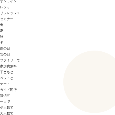
オンライン
レジャー
リフレッシュ
セミナー
春
夏
秋
冬
雨の日
雪の日
ファミリーで
参加費無料
子どもと
ペットと
デート
ガイド同行
貸切可
一人で
少人数で
大人数で