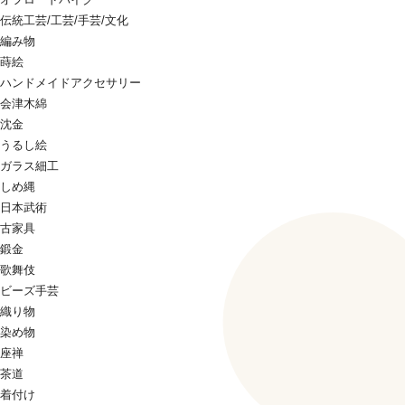
伝統工芸/工芸/手芸/文化
編み物
蒔絵
ハンドメイドアクセサリー
会津木綿
沈金
うるし絵
ガラス細工
しめ縄
日本武術
古家具
鍛金
歌舞伎
ビーズ手芸
織り物
染め物
座禅
茶道
着付け