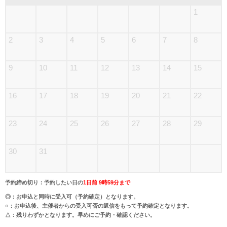
1
2
3
4
5
6
7
8
9
10
11
12
13
14
15
16
17
18
19
20
21
22
23
24
25
26
27
28
29
30
31
予約締め切り：予約したい日の
1日前 9時59分まで
◎：お申込と同時に受入可（予約確定）となります。
○：お申込後、主催者からの受入可否の返信をもって予約確定となります。
△：残りわずかとなります。早めにご予約・確認ください。