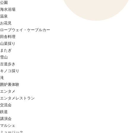
公園
海水浴場
温泉
お花見
ロープウェイ・ケーブルカー
田舎料理
山菜採り
またぎ
雪山
古道歩き
キノコ採り
滝
囲炉裏体験
エンタメ
エンタメレストラン
交流会
鉄道
講演会
マルシェ
ミュージック