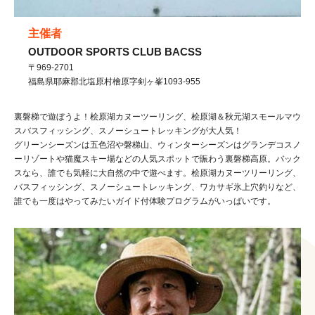
主催者
OUTDOOR SPORTS CLUB BACSS
〒969-2701
福島県
耶麻郡北塩原村
檜原字剣ヶ峯1093-955
裏磐梯で遊ぼうよ！桧原湖カヌーツーリング、桧原湖＆秋元湖スモールマウ
スバスフィッシング、スノーシュートレッキングが大人気！
グリーンシーズンは五色沼や磐梯山、ウィンターシーズンはグランデコスノ
ーリゾートや猫魔スキー場などの人気スポットで賑わう裏磐梯高原。バック
スなら、誰でも気軽に大自然の中で遊べます。桧原湖カヌーツリーリング、
バスフィッシング、スノーシュートレッキング、ワカサギ氷上穴釣りなど、
誰でも一度はやってみたいガイド付体験プログラムがいっぱいです。