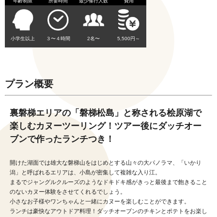
年齢制限
所要時間
最少催行人数
費用
小学生以上
３〜４時間
2名〜
5,500円～
プラン概要
裏磐梯エリアの「磐梯松島」と称される桧原湖で
楽しむカヌーツーリング！ツアー後にダッチオー
ブンで作ったランチつき！
開けた湖面では雄大な磐梯山をはじめとする山々の大パノラマ、「いかり
潟」と呼ばれるエリアは、小島が密集して複雑な入り江。
まるでジャングルクルーズのようなドキドキ感がきっと最後まで飽きること
のないカヌー体験をさせてくれるでしょう。
小さなお子様やワンちゃんと一緒にカヌーを楽しむことができます。
ランチは豪快なアウトドア料理！ダッチオーブンのチキンとポテトをお楽し