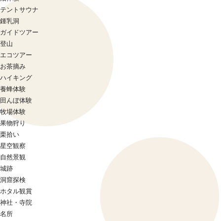
テントサウナ
鍾乳洞
ガイドツアー
登山
エコツアー
お茶摘み
ハイキング
養蜂体験
田んぼ体験
牧場体験
果物狩り
栗拾い
星空観察
自然景観
城跡
洞窟探検
ホタル観賞
神社・寺院
名所