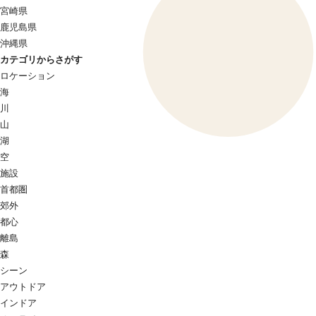
宮崎県
鹿児島県
沖縄県
カテゴリからさがす
ロケーション
海
川
山
湖
空
施設
首都圏
郊外
都心
離島
森
シーン
アウトドア
インドア