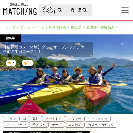
地域の魅力が見つかるシェアベースマッチング
プラン・
商 品
イベント
トップ
プラン・イベントを見つける
福島県
裏磐梯・磐梯高原
福島県
【桧原湖カヌー体験】ダッチオーブンランチ付！
午前の半日コース！！
-
2
プラン
湖
郊外
アウトドア
レジャー
リフレッシュ
ファミリーで
子どもと
デート
大人数で
カヌー・カヤック