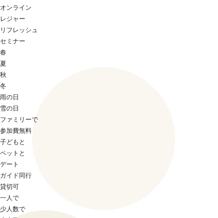
オンライン
レジャー
リフレッシュ
セミナー
春
夏
秋
冬
雨の日
雪の日
ファミリーで
参加費無料
子どもと
ペットと
デート
ガイド同行
貸切可
一人で
少人数で