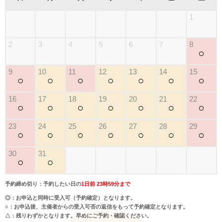
1
2
3
4
5
6
7
8
○
9
10
11
12
13
14
15
○
○
○
○
○
○
○
16
17
18
19
20
21
22
○
○
○
○
○
○
○
23
24
25
26
27
28
29
○
○
○
○
○
○
○
30
31
○
○
予約締め切り：予約したい日の
1日前 23時59分まで
◎：お申込と同時に受入可（予約確定）となります。
○：お申込後、主催者からの受入可否の返信をもって予約確定となります。
△：残りわずかとなります。早めにご予約・確認ください。