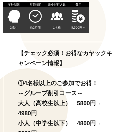
年齢制限
所要時間
最少催行人数
費用
2歳～
約2時間
1名様
5,500円～
【チェック必須！お得なカヤックキ
ャンペーン情報】
①4名様以上のご参加でお得！
～グループ割引コース～
大人（高校生以上） 5800円→
4980円
小人（中学生以下） 4800円→