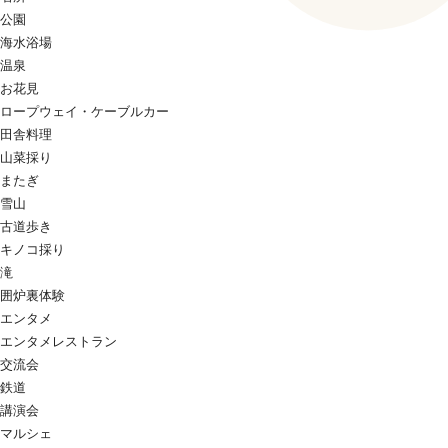
公園
海水浴場
温泉
お花見
ロープウェイ・ケーブルカー
田舎料理
山菜採り
またぎ
雪山
古道歩き
キノコ採り
滝
囲炉裏体験
エンタメ
エンタメレストラン
交流会
鉄道
講演会
マルシェ