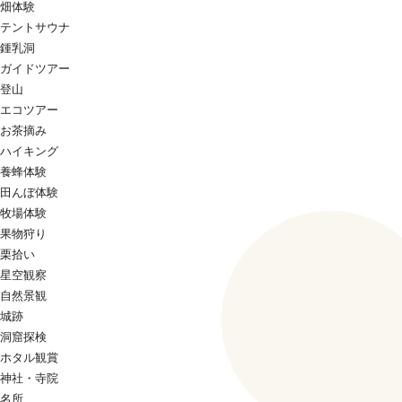
畑体験
テントサウナ
鍾乳洞
ガイドツアー
登山
エコツアー
お茶摘み
ハイキング
養蜂体験
田んぼ体験
牧場体験
果物狩り
栗拾い
星空観察
自然景観
城跡
洞窟探検
ホタル観賞
神社・寺院
名所