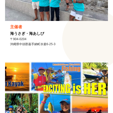
主催者
海うさぎ・海あしび
〒904-0204
沖縄県
中頭郡嘉手納町
水釜6-25-3