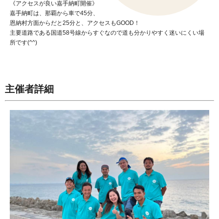
《アクセスが良い嘉手納町開催》
嘉手納町は、那覇から車で45分、
恩納村方面からだと25分と、アクセスもGOOD！
主要道路である国道58号線からすぐなので道も分かりやすく迷いにくい場
所です(^^)
主催者詳細