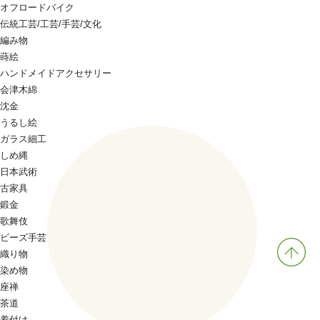
オフロードバイク
伝統工芸/工芸/手芸/文化
編み物
蒔絵
ハンドメイドアクセサリー
会津木綿
沈金
うるし絵
ガラス細工
しめ縄
日本武術
古家具
鍛金
歌舞伎
ビーズ手芸
織り物
染め物
座禅
茶道
着付け