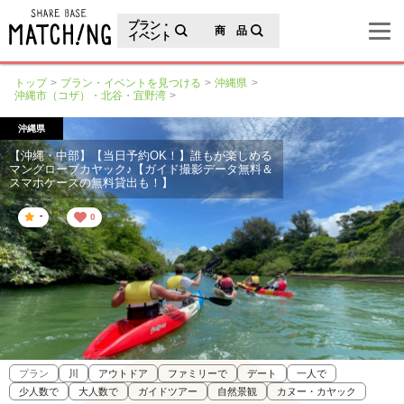
地域の魅力が見つかるシェアベースマッチング
プラン・
商 品
イベント
トップ
プラン・イベントを見つける
沖縄県
沖縄市（コザ）・北谷・宜野湾
沖縄県
【沖縄・中部】【当日予約OK！】誰もが楽しめる
マングローブカヤック♪【ガイド撮影データ無料＆
スマホケースの無料貸出も！】
-
0
プラン
川
アウトドア
ファミリーで
デート
一人で
少人数で
大人数で
ガイドツアー
自然景観
カヌー・カヤック