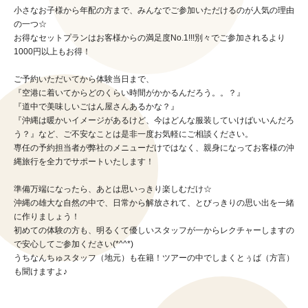
小さなお子様から年配の方まで、みんなでご参加いただけるのが人気の理由
の一つ☆
お得なセットプランはお客様からの満足度No.1!!!別々でご参加されるより
1000円以上もお得！
ご予約いただいてから体験当日まで、
『空港に着いてからどのくらい時間がかかるんだろう。。？』
『道中で美味しいごはん屋さんあるかな？』
『沖縄は暖かいイメージがあるけど、今はどんな服装していけばいいんだろ
う？』など、ご不安なことは是非一度お気軽にご相談ください。
専任の予約担当者が弊社のメニューだけではなく、親身になってお客様の沖
縄旅行を全力でサポートいたします！
準備万端になったら、あとは思いっきり楽しむだけ☆
沖縄の雄大な自然の中で、日常から解放されて、とびっきりの思い出を一緒
に作りましょう！
初めての体験の方も、明るくて優しいスタッフが一からレクチャーしますの
で安心してご参加ください(*^^*)
うちなんちゅスタッフ（地元）も在籍！ツアーの中でしまくとぅば（方言）
も聞けますよ♪