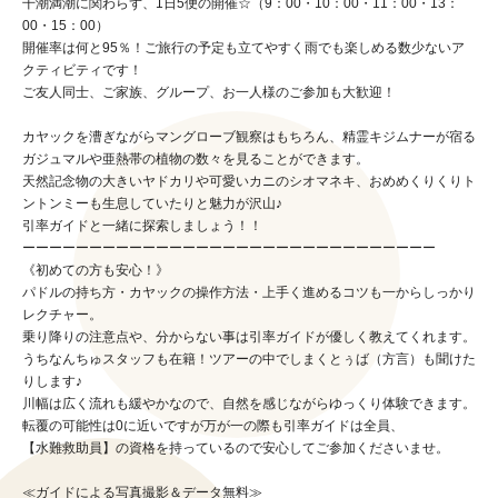
干潮満潮に関わらず、1日5便の開催☆（9：00・10：00・11：00・13：
00・15：00）
開催率は何と95％！ご旅行の予定も立てやすく雨でも楽しめる数少ないア
クティビティです！
ご友人同士、ご家族、グループ、お一人様のご参加も大歓迎！
カヤックを漕ぎながらマングローブ観察はもちろん、精霊キジムナーが宿る
ガジュマルや亜熱帯の植物の数々を見ることができます。
天然記念物の大きいヤドカリや可愛いカニのシオマネキ、おめめくりくりト
ントンミーも生息していたりと魅力が沢山♪
引率ガイドと一緒に探索しましょう！！
ーーーーーーーーーーーーーーーーーーーーーーーーーーーーーーー
《初めての方も安心！》
パドルの持ち方・カヤックの操作方法・上手く進めるコツも一からしっかり
レクチャー。
乗り降りの注意点や、分からない事は引率ガイドが優しく教えてくれます。
うちなんちゅスタッフも在籍！ツアーの中でしまくとぅば（方言）も聞けた
りします♪
川幅は広く流れも緩やかなので、自然を感じながらゆっくり体験できます。
転覆の可能性は0に近いですが万が一の際も引率ガイドは全員、
【水難救助員】の資格を持っているので安心してご参加くださいませ。
≪ガイドによる写真撮影＆データ無料≫