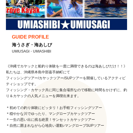
GUIDE PROFILE
海うさぎ・海あしび
UMIUSAGI・UMIASHIBI
《沖縄でカヤックと船釣り体験を一度に満喫できるのは海あしびだけ！！》
私たちは、沖縄県本島中部嘉手納町にて
フィッシングツアー/カヤックツアー/SUPツアーを開催しているアクティビ
ティショップです。
フィッシング・カヤック共に同じ集合場所なので移動に時間をかけずに、釣
り＆カヤックの人気メニューを満喫出来ます。
＊初めての釣り体験にピッタリ！お手軽フィッシングツアー
＊穏やかな川でゆったり、マングローブカヤックツアー
＊一生の思い出に残る絶景！サンセットカヤックツアー
＊自然に囲まれながら心地良い運動♪マングローブSUPツアー