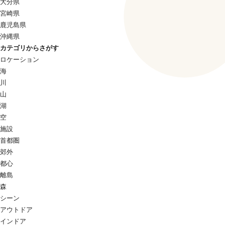
大分県
宮崎県
鹿児島県
沖縄県
カテゴリからさがす
ロケーション
海
川
山
湖
空
施設
首都圏
郊外
都心
離島
森
シーン
アウトドア
インドア