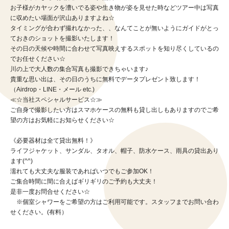
お子様がカヤックを漕いでる姿や生き物が姿を見せた時などツアー中は写真
に収めたい場面が沢山ありますよね☆
タイミングが合わず撮れなかった、、なんてことが無いようにガイドがとっ
ておきのショットを撮影いたします！
その日の天候や時間に合わせて写真映えするスポットを知り尽くしているの
でお任せください☆
川の上で大人数の集合写真も撮影できちゃいます♪
貴重な思い出は、その日のうちに無料でデータプレゼント致します！
（Airdrop・LINE・メール etc.)
≪☆当社スペシャルサービス☆≫
ご自身で撮影したい方はスマホケースの無料も貸し出しもありますのでご希
望の方はお気軽にお知らせください☆
《必要器材は全て貸出無料！》
ライフジャケット、サンダル、タオル、帽子、防水ケース、雨具の貸出あり
ます(^^)
濡れても大丈夫な服装であればいつでもご参加OK！
ご集合時間に間に合えばギリギリのご予約も大丈夫！
是非一度お問合せください☆
※個室シャワーをご希望の方はご利用可能です。スタッフまでお問い合わ
せください。(有料）