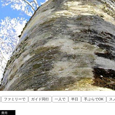
ファミリーで
ガイド同行
一人で
半日
手ぶらでOK
ス
費用