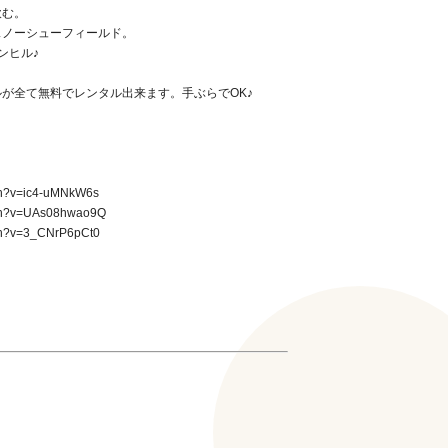
飲む。
スノーシューフィールド。
ンヒル♪
が全て無料でレンタル出来ます。手ぶらでOK♪
h?v=ic4-uMNkW6s
ch?v=UAs08hwao9Q
h?v=3_CNrP6pCt0