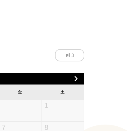
3
金
土
1
7
8