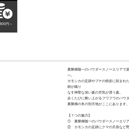
,800円～
裏磐梯随一のパウダースノーエリアで楽
へ。
カモシカの足跡やブナの樹皮に刻まれ
樹が織り
なす神聖な深い森の空気が漂う森。
歩くたびに舞い上がるフワフワのパウ
裏磐梯の冬の別天地がここにあります
【７つの魅力】
① 裏磐梯随一のパウダースノーエリ
② カモシカの足跡にクマの爪痕など