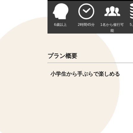
6歳以上
2時間45分
1名から催行可
5
能
プラン概要
小学生から手ぶらで楽しめる