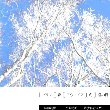
プラン
森
アウトドア
冬
雪の日
年齢制限
所要時間
最少催行人数