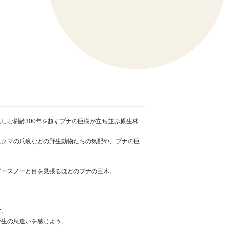
しむ樹齢300年を超すブナの巨樹が立ち並ぶ原生林
たクマの爪痕などの野生動物たちの気配や、ブナの巨
ダースノーと目を見張るほどのブナの巨木。
。
ア。
野生の息遣いを感じよう。