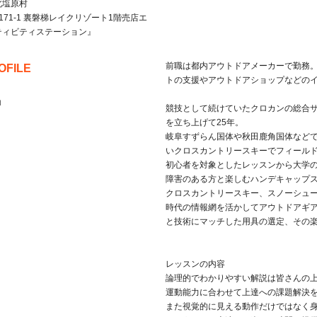
北塩原村
171-1 裏磐梯レイクリゾート1階売店エ
ティビティステーション』
前職は都内アウトドアメーカーで勤務
OFILE
トの支援やアウトドアショップなどの
ロ
競技として続けていたクロカンの総合
を立ち上げて25年。
岐阜すずらん国体や秋田鹿角国体など
いクロスカントリースキーでフィール
初心者を対象としたレッスンから大学
障害のある方と楽しむハンデキャップ
クロスカントリースキー、スノーシュ
時代の情報網を活かしてアウトドアギ
と技術にマッチした用具の選定、その
レッスンの内容
論理的でわかりやすい解説は皆さんの
運動能力に合わせて上達への課題解決
また視覚的に見える動作だけではなく