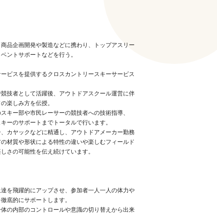
。商品企画開発や製造などに携わり、トップアスリー
イベントサポートなどを行う。
サービスを提供するクロスカントリースキーサービス
で競技者として活躍後、アウトドアスクール運営に伴
ドの楽しみ方を伝授。
のスキー部や市民レーサーの競技者への技術指導、
スキーのサポートまでトータルで行います。
ー、カヤックなどに精通し、アウトドアメーカー勤務
アの材質や形状による特性の違いや楽しむフィールド
楽しさの可能性を伝え続けています。
上達を飛躍的にアップさせ、参加者一人一人の体力や
を徹底的にサポートします。
身体の内部のコントロールや意識の切り替えから出来