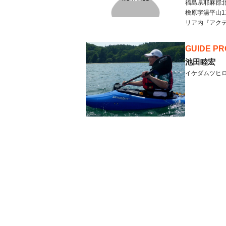
福島県
耶麻郡
檜原字湯平山1
リア内『アク
GUIDE PR
池田睦宏
イケダムツヒ