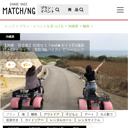
地域の魅力が見つかるシェアベースマッチング
プラン・
商 品
イベント
トップ
プラン・イベントを見つける
沖縄県
離島
沖縄県
【沖縄・宮古島】目指せ１７end★ガイドEV撮影
付きEVトライク（電動3輪バイク）でツーリング
プラン
-
0
プラン
海
離島
アウトドア
子どもと
デート
大人数で
送迎付き
ガイドツアー
レンタルカート
レンタサイクル