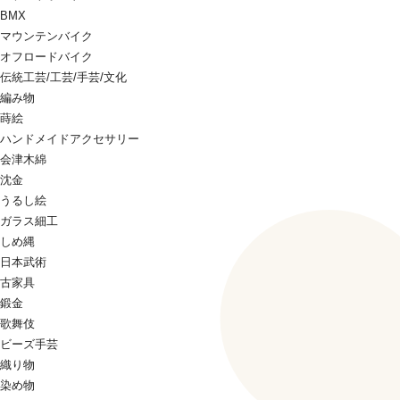
BMX
マウンテンバイク
オフロードバイク
伝統工芸/工芸/手芸/文化
編み物
蒔絵
ハンドメイドアクセサリー
会津木綿
沈金
うるし絵
ガラス細工
しめ縄
日本武術
古家具
鍛金
歌舞伎
ビーズ手芸
織り物
染め物