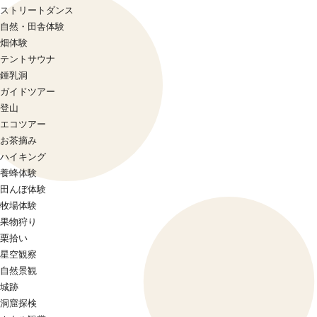
ストリートダンス
自然・田舎体験
畑体験
テントサウナ
鍾乳洞
ガイドツアー
登山
エコツアー
お茶摘み
ハイキング
養蜂体験
田んぼ体験
牧場体験
果物狩り
栗拾い
星空観察
自然景観
城跡
洞窟探検