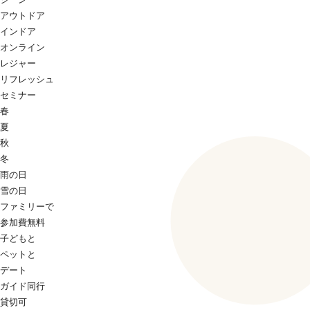
アウトドア
インドア
オンライン
レジャー
リフレッシュ
セミナー
春
夏
秋
冬
雨の日
雪の日
ファミリーで
参加費無料
子どもと
ペットと
デート
ガイド同行
貸切可