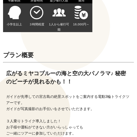
年齢制限
所要時間
最少催行人数
費用
小学生以上
３時間程度
1人から催行可
16,000円～
能
プラン概要
広がるミヤコブルーの海と空の大パノラマ♪ ​秘密
のビーチが見れるかも！！
ガイドが先導しての宮古島の絶景スポットをご案内する電動3輪トライクツ
アーです。
ガイドが写真撮影のお手伝いをさせていただきます。
３人乗りトライク導入しました！
お子様や運転ができない方がいらっしゃっても
ご一緒にツアーに参加していただけます。