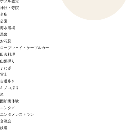
ホタル観賞
神社・寺院
名所
公園
海水浴場
温泉
お花見
ロープウェイ・ケーブルカー
田舎料理
山菜採り
またぎ
雪山
古道歩き
キノコ採り
滝
囲炉裏体験
エンタメ
エンタメレストラン
交流会
鉄道