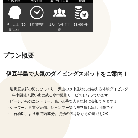
年齢制限
所要時間
最少催行人数
費用
小学生以上（10
3時間程度
1人から催行可
13,000円～
歳以上）
能
プラン概要
伊豆半島で人気のダイビングスポットをご案内！
・透明度抜群の海にびっくり！沢山の水中生物に出会える体験ダイビング
・1年中開催！思い出に残る水中撮影サービスも行っています
・ビーチからのエントリー。船が苦手な人も気軽に参加できますよ
・シャワー、更衣室完備。シャンプー等も無料貸し出し可能です
・「石橋IC」より車で約60分。徒歩の方は駅からの送迎もOK