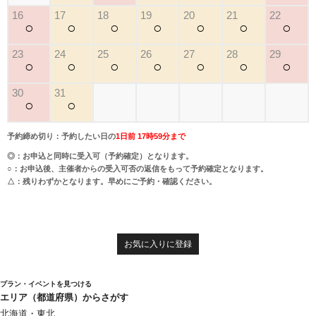
16
17
18
19
20
21
22
○
○
○
○
○
○
○
23
24
25
26
27
28
29
○
○
○
○
○
○
○
30
31
○
○
予約締め切り：予約したい日の
1日前 17時59分まで
◎：お申込と同時に受入可（予約確定）となります。
○：お申込後、主催者からの受入可否の返信をもって予約確定となります。
△：残りわずかとなります。早めにご予約・確認ください。
お気に入りに登録
プラン・イベントを見つける
エリア（都道府県）からさがす
北海道・東北