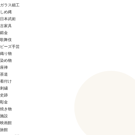
ガラス細工
しめ縄
日本武術
古家具
鍛金
歌舞伎
ビーズ手芸
織り物
染め物
座禅
茶道
着付け
刺繍
史跡
彫金
焼き物
施設
映画館
旅館