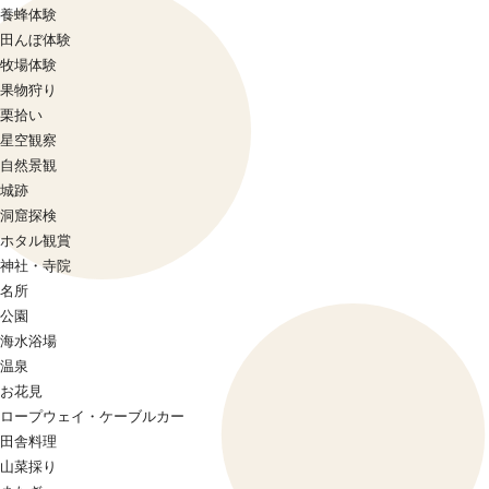
養蜂体験
田んぼ体験
牧場体験
果物狩り
栗拾い
星空観察
自然景観
城跡
洞窟探検
ホタル観賞
神社・寺院
名所
公園
海水浴場
温泉
お花見
ロープウェイ・ケーブルカー
田舎料理
山菜採り