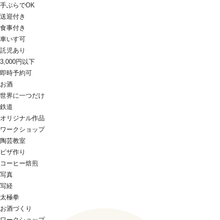
手ぶらでOK
送迎付き
食事付き
車いす可
託児あり
3,000円以下
即時予約可
お酒
世界に一つだけ
鉄道
オリジナル作品
ワークショップ
陶芸教室
ピザ作り
コーヒー焙煎
写真
写経
太極拳
お酒づくり
ワークショップ