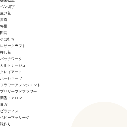
絵画教室
ペン習字
生け花
書道
将棋
囲碁
そば打ち
レザークラフト
押し花
パッチワーク
カルトナージュ
クレイアート
ポーセラーツ
フラワーアレンジメント
プリザーブドフラワー
調香・アロマ
ヨガ
ピラティス
ベビーマッサージ
靴作り