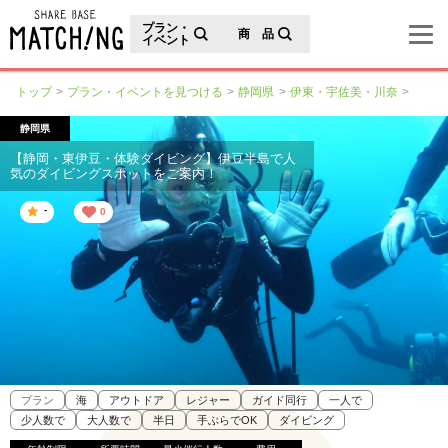
地域の魅力が見つかるシェアベースマッチング
プラン・
商 品
イベント
トップ
プラン・イベントを見つける
静岡県
伊東・宇佐美・川奈
静岡県
【静岡・東伊豆・体験ダイビング】伊豆半島で人
気のダイビングスポットをご案内！
-
0
プラン
海
アウトドア
レジャー
ガイド同行
一人で
少人数で
大人数で
半日
手ぶらでOK
ダイビング