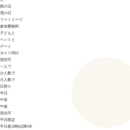
雨の日
雪の日
ファミリーで
参加費無料
子どもと
ペットと
デート
ガイド同行
貸切可
一人で
少人数で
大人数で
日帰り
半日
午前
午後
宿泊可
平日限定
平日夜19時以降OK