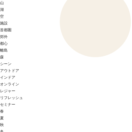
山
湖
空
施設
首都圏
郊外
都心
離島
森
シーン
アウトドア
インドア
オンライン
レジャー
リフレッシュ
セミナー
春
夏
秋
冬