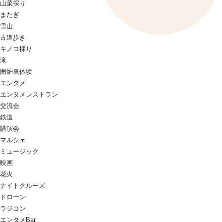
山菜採り
またぎ
雪山
古道歩き
キノコ採り
滝
囲炉裏体験
エンタメ
エンタメレストラン
交流会
鉄道
講演会
マルシェ
ミュージック
映画
花火
ナイトクルーズ
ドローン
ラジコン
エンタメBar