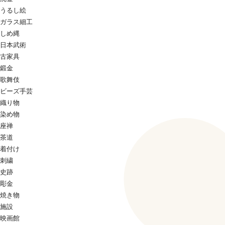
うるし絵
ガラス細工
しめ縄
日本武術
古家具
鍛金
歌舞伎
ビーズ手芸
織り物
染め物
座禅
茶道
着付け
刺繍
史跡
彫金
焼き物
施設
映画館