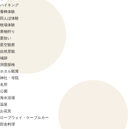
ハイキング
養蜂体験
田んぼ体験
牧場体験
果物狩り
栗拾い
星空観察
自然景観
城跡
洞窟探検
ホタル観賞
神社・寺院
名所
公園
海水浴場
温泉
お花見
ロープウェイ・ケーブルカー
田舎料理