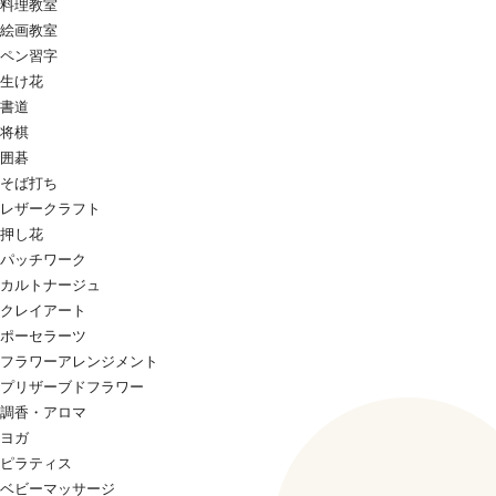
料理教室
絵画教室
ペン習字
生け花
書道
将棋
囲碁
そば打ち
レザークラフト
押し花
パッチワーク
カルトナージュ
クレイアート
ポーセラーツ
フラワーアレンジメント
プリザーブドフラワー
調香・アロマ
ヨガ
ピラティス
ベビーマッサージ