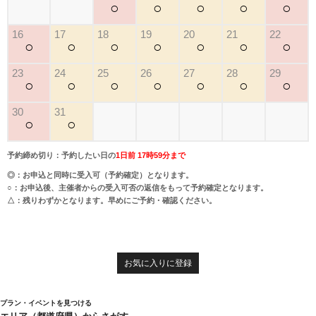
○
○
○
○
○
16
17
18
19
20
21
22
○
○
○
○
○
○
○
23
24
25
26
27
28
29
○
○
○
○
○
○
○
30
31
○
○
予約締め切り：予約したい日の
1日前 17時59分まで
◎：お申込と同時に受入可（予約確定）となります。
○：お申込後、主催者からの受入可否の返信をもって予約確定となります。
△：残りわずかとなります。早めにご予約・確認ください。
お気に入りに登録
プラン・イベントを見つける