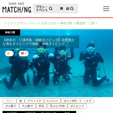
地域の魅力が見つかるシェアベースマッチング
プラン・
商 品
イベント
トップ
プラン・イベントを見つける
神奈川県
横須賀・三浦
神奈川県
【神奈川・三浦半島・体験ダイビング】自然豊か
な海をダイビングで堪能。体験ダイビング
-
0
プラン
海
アウトドア
レジャー
ガイド同行
一人で
少人数で
大人数で
半日
手ぶらでOK
ダイビング