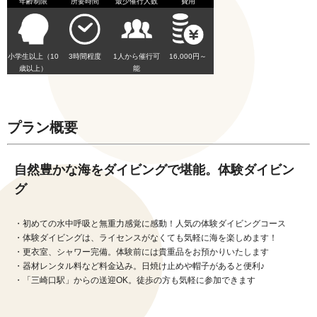
年齢制限
所要時間
最少催行人数
費用
小学生以上（10
3時間程度
1人から催行可
16,000円～
歳以上）
能
プラン概要
自然豊かな海をダイビングで堪能。体験ダイビン
グ
・初めての水中呼吸と無重力感覚に感動！人気の体験ダイビングコース
・体験ダイビングは、ライセンスがなくても気軽に海を楽しめます！
・更衣室、シャワー完備。体験前には貴重品をお預かりいたします
・器材レンタル料など料金込み。日焼け止めや帽子があると便利♪
・「三崎口駅」からの送迎OK。徒歩の方も気軽に参加できます