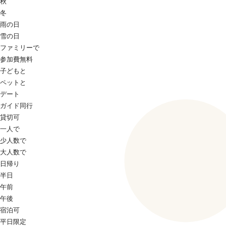
秋
冬
雨の日
雪の日
ファミリーで
参加費無料
子どもと
ペットと
デート
ガイド同行
貸切可
一人で
少人数で
大人数で
日帰り
半日
午前
午後
宿泊可
平日限定