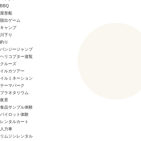
BBQ
屋形船
脱出ゲーム
キャンプ
川下り
釣り
バンジージャンプ
ヘリコプター遊覧
クルーズ
イルカツアー
イルミネーション
テーマパーク
プラネタリウム
夜景
食品サンプル体験
パイロット体験
レンタルカート
人力車
リムジンレンタル