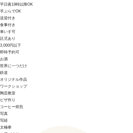
平日夜19時以降OK
手ぶらでOK
送迎付き
食事付き
車いす可
託児あり
3,000円以下
即時予約可
お酒
世界に一つだけ
鉄道
オリジナル作品
ワークショップ
陶芸教室
ピザ作り
コーヒー焙煎
写真
写経
太極拳