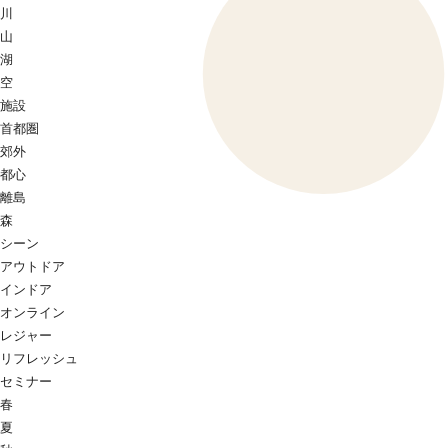
川
山
湖
空
施設
首都圏
郊外
都心
離島
森
シーン
アウトドア
インドア
オンライン
レジャー
リフレッシュ
セミナー
春
夏