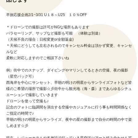
卒旅応援企画2/1~3/31 U１８～U25 １０％OFF
＊ドローンでの撮影は許可がNGな場所もあります
パラセーリング、サップなど撮影も可能 （体験は別途）
（天候不良の場合：日程変更or全額返金)
＊天候にどうしても左右されるのでキャンセル料金は頂かず変更、キャンセ
ルなど
柔軟に対応しますのでご相談下さいね
例）街中でのスナップ、ダイビングやマリンしてるときの空撮、夜の撮影
（星空バック可）
西海岸を中心にサンセット、早朝の明けの明星からサンライズフォトなど皆
様のご希望の場所で撮影☆彡街中から観光地（海・森）まであらゆるシチュ
エーションで撮影していきます
ドローンを使って空撮も♪
記念のフォトに臨調間を演出する空撮やカジュアルに行う事も時間関係なく
ご指定の時間で♪
早朝の明けの明星からサンライズ、夜中の星の撮影まで自分の時間の中で楽
しめます☆彡
現在、レジャーホテルや各施設で行っている星空浴ツアーと組み合わせも可