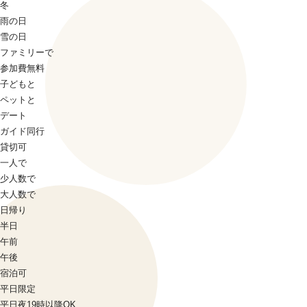
冬
雨の日
雪の日
ファミリーで
参加費無料
子どもと
ペットと
デート
ガイド同行
貸切可
一人で
少人数で
大人数で
日帰り
半日
午前
午後
宿泊可
平日限定
平日夜19時以降OK