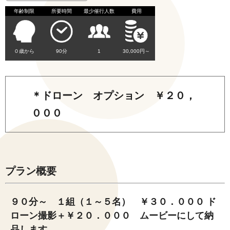
年齢制限
所要時間
最少催行人数
費用
０歳から
90分
1
30,000円～
＊ドローン オプション ￥２０，
０００
プラン概要
９０分～ １組（１～５名） ￥３０．０００ ド
ローン撮影＋￥２０．０００ ムービーにして納
品します