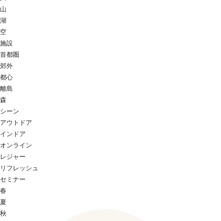
山
湖
空
施設
首都圏
郊外
都心
離島
森
シーン
アウトドア
インドア
オンライン
レジャー
リフレッシュ
セミナー
春
夏
秋