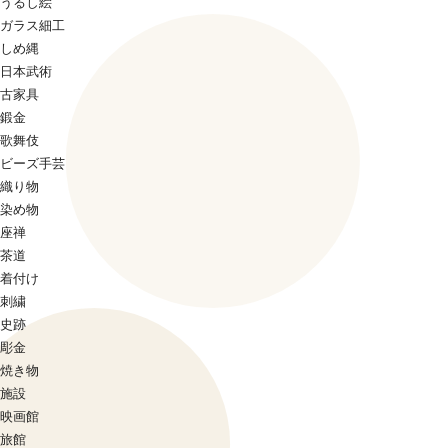
うるし絵
ガラス細工
しめ縄
日本武術
古家具
鍛金
歌舞伎
ビーズ手芸
織り物
染め物
座禅
茶道
着付け
刺繍
史跡
彫金
焼き物
施設
映画館
旅館