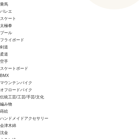
乗馬
バレエ
スケート
太極拳
プール
フライボード
剣道
柔道
空手
スケートボード
BMX
マウンテンバイク
オフロードバイク
伝統工芸/工芸/手芸/文化
編み物
蒔絵
ハンドメイドアクセサリー
会津木綿
沈金