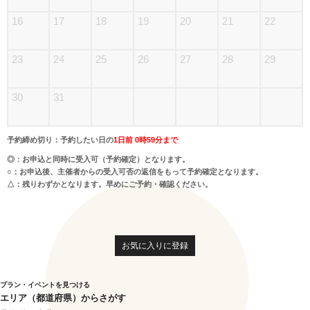
16
17
18
19
20
21
22
23
24
25
26
27
28
29
30
31
予約締め切り：予約したい日の
1日前 0時59分まで
◎：お申込と同時に受入可（予約確定）となります。
○：お申込後、主催者からの受入可否の返信をもって予約確定となります。
△：残りわずかとなります。早めにご予約・確認ください。
お気に入りに登録
プラン・イベントを見つける
エリア（都道府県）からさがす