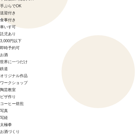
手ぶらでOK
送迎付き
食事付き
車いす可
託児あり
3,000円以下
即時予約可
お酒
世界に一つだけ
鉄道
オリジナル作品
ワークショップ
陶芸教室
ピザ作り
コーヒー焙煎
写真
写経
太極拳
お酒づくり