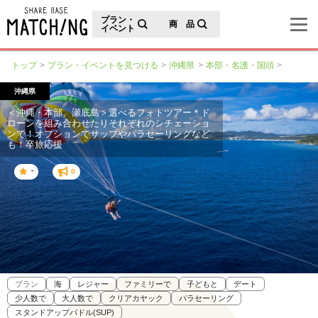
地域の魅力が見つかるシェアベースマッチング
プラン・
商 品
イベント
トップ
プラン・イベントを見つける
沖縄県
本部・名護・国頭
沖縄県
＜沖縄・本部、瀬底島＞選べるフォトツアー＊ド
ローンを組み合わせたりそれぞれのシチェーショ
ンで！オプションでサップやパラセーリングなど
も！卒旅応援
-
0
プラン
海
レジャー
ファミリーで
子どもと
デート
少人数で
大人数で
クリアカヤック
パラセーリング
スタンドアップパドル(SUP)