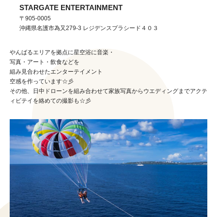
STARGATE ENTERTAINMENT
〒905-0005
沖縄県
名護市
為又279-3 レジデンスプラシード４０３
やんばるエリアを拠点に星空浴に音楽・
写真・アート・飲食などを
組み見合わせたエンターテイメント
空感を作っています☆彡
その他、日中ドローンを組み合わせて家族写真からウエディングまでアクテ
ィビテイを絡めての撮影も☆彡