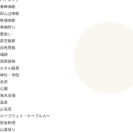
養蜂体験
田んぼ体験
牧場体験
果物狩り
栗拾い
星空観察
自然景観
城跡
洞窟探検
ホタル観賞
神社・寺院
名所
公園
海水浴場
温泉
お花見
ロープウェイ・ケーブルカー
田舎料理
山菜採り