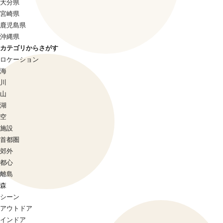
大分県
宮崎県
鹿児島県
沖縄県
カテゴリからさがす
ロケーション
海
川
山
湖
空
施設
首都圏
郊外
都心
離島
森
シーン
アウトドア
インドア