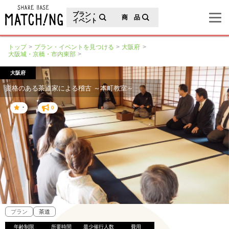
地域の魅力が見つかるシェアベースマッチング
プラン・
商 品
イベント
トップ
プラン・イベントを見つける
大阪府
大阪城・京橋・市内東部
大阪府
資格のある茶道家による稽古 ～本町教室～
-
0
プラン
茶道
年齢制限
所要時間
最少催行人数
費用