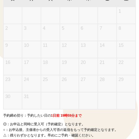
1
2
3
4
5
6
7
8
9
10
11
12
13
14
15
16
17
18
19
20
21
22
23
24
25
26
27
28
29
30
31
予約締め切り：予約したい日の
1日前 19時59分まで
◎：お申込と同時に受入可（予約確定）となります。
○：お申込後、主催者からの受入可否の返信をもって予約確定となります。
△：残りわずかとなります。早めにご予約・確認ください。