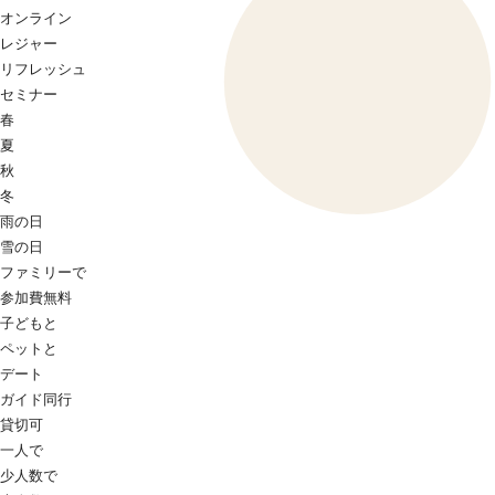
オンライン
レジャー
リフレッシュ
セミナー
春
夏
秋
冬
雨の日
雪の日
ファミリーで
参加費無料
子どもと
ペットと
デート
ガイド同行
貸切可
一人で
少人数で