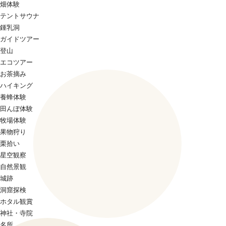
畑体験
テントサウナ
鍾乳洞
ガイドツアー
登山
エコツアー
お茶摘み
ハイキング
養蜂体験
田んぼ体験
牧場体験
果物狩り
栗拾い
星空観察
自然景観
城跡
洞窟探検
ホタル観賞
神社・寺院
名所