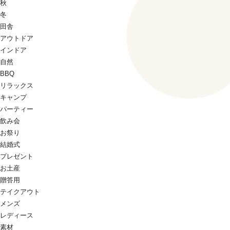
秋
冬
田舎
アウトドア
インドア
自然
BBQ
リラックス
キャンプ
パーティー
飲み会
お祭り
結婚式
プレゼント
お土産
贈答用
テイクアウト
メンズ
レディース
素材