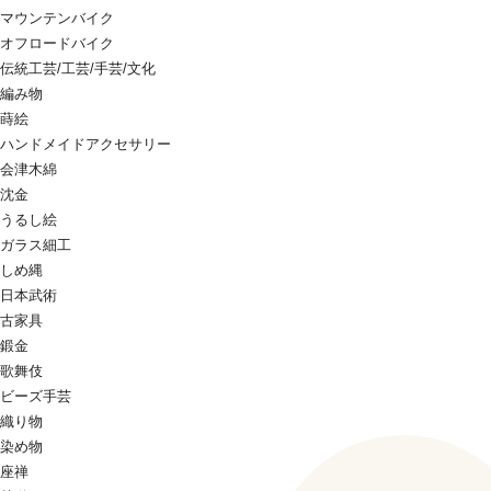
マウンテンバイク
オフロードバイク
伝統工芸/工芸/手芸/文化
編み物
蒔絵
ハンドメイドアクセサリー
会津木綿
沈金
うるし絵
ガラス細工
しめ縄
日本武術
古家具
鍛金
歌舞伎
ビーズ手芸
織り物
染め物
座禅