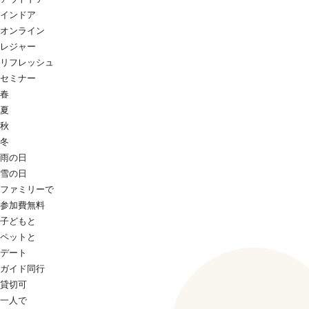
インドア
オンライン
レジャー
リフレッシュ
セミナー
春
夏
秋
冬
雨の日
雪の日
ファミリーで
参加費無料
子どもと
ペットと
デート
ガイド同行
貸切可
一人で