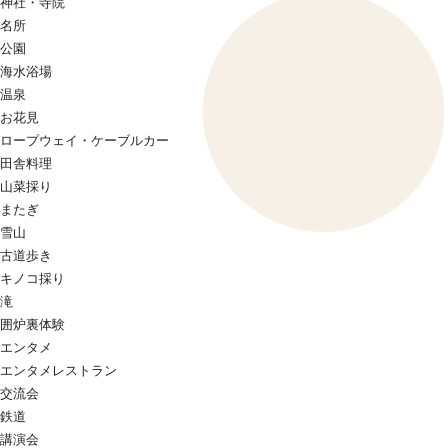
神社・寺院
名所
公園
海水浴場
温泉
お花見
ロープウェイ・ケーブルカー
田舎料理
山菜採り
またぎ
雪山
古道歩き
キノコ採り
滝
囲炉裏体験
エンタメ
エンタメレストラン
交流会
鉄道
講演会