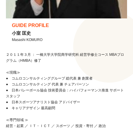
GUIDE PROFILE
小室 匡史
Masashi KOMURO
２０１１年３月 ： 一橋大学大学院商学研究科 経営学修士コース MBAプロ
グラム（HMBA）修了
≪現職≫
● コムロコンサルティンググループ 総代表 兼 創業者
● コムロコンサルティング 代表 兼 チェアパーソン
● 日本バレーボール協会 技術委員会：ハイパフォーマンス推進 サポート
スタッフ
● 日本スポーツアナリスト協会 アドバイザー
● キャリアデザイン 最高顧問
≪専門領域 ≫
経営・起業 ／ ＩＴ・ＩＣＴ ／ スポーツ ／ 投資・寄付 ／ 政治