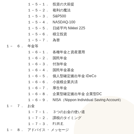
１－５－１． 投資の大前提
１－５－２． 複利の魔法
１－５－３． S&P500
１－５－４． NASDAQ-100
１－５－５． 日経平均 Nikkei 225
１－５－６． 積立投資
１－５－７． 為替
１－ ６． 年金等
１－６－１． 各種年金と資産運用
１－６－２． 国民年金
１－６－３． 付加年金
１－６－４． 国民年金基金
１－６－５． 個人型確定拠出年金 iDeCo
１－６－６． 小規模企業共済
１－６－７． 厚生年金
１－６－８． 企業型確定拠出年金 企業型DC
１－６－９． NISA（Nippon Individual Saving Account）
１－ ７． お金
１－７－１． ３つのお金の使い道
１－７－２． 課税のタイミング
１－７－３． F.I.R.E.
１－ ８． アドバイス ・ メッセージ