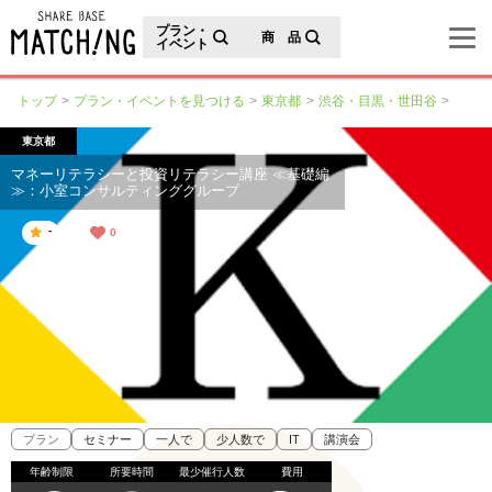
地域の魅力が見つかるシェアベースマッチング
プラン・
商 品
イベント
トップ
プラン・イベントを見つける
東京都
渋谷・目黒・世田谷
東京都
マネーリテラシーと投資リテラシー講座 ≪基礎編
≫：小室コンサルティンググループ
-
0
プラン
セミナー
一人で
少人数で
IT
講演会
年齢制限
所要時間
最少催行人数
費用