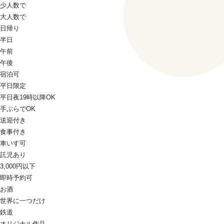
少人数で
大人数で
日帰り
半日
午前
午後
宿泊可
平日限定
平日夜19時以降OK
手ぶらでOK
送迎付き
食事付き
車いす可
託児あり
3,000円以下
即時予約可
お酒
世界に一つだけ
鉄道
オリジナル作品