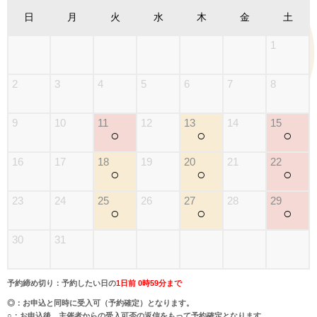
日
月
火
水
木
金
土
1
2
3
4
5
6
7
8
9
10
11
12
13
14
15
○
○
○
16
17
18
19
20
21
22
○
○
○
23
24
25
26
27
28
29
○
○
○
30
31
予約締め切り：予約したい日の
1日前 0時59分まで
◎：お申込と同時に受入可（予約確定）となります。
○：お申込後、主催者からの受入可否の返信をもって予約確定となります。