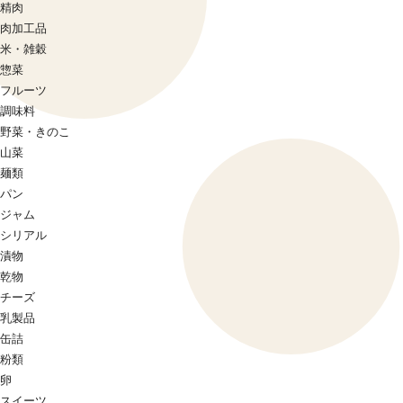
精肉
肉加工品
米・雑穀
惣菜
フルーツ
調味料
野菜・きのこ
山菜
麺類
パン
ジャム
シリアル
漬物
乾物
チーズ
乳製品
缶詰
粉類
卵
スイーツ