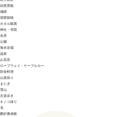
自然景観
城跡
洞窟探検
ホタル観賞
神社・寺院
名所
公園
海水浴場
温泉
お花見
ロープウェイ・ケーブルカー
田舎料理
山菜採り
またぎ
雪山
古道歩き
キノコ採り
滝
囲炉裏体験