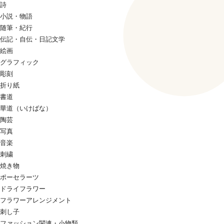
詩
小説・物語
随筆・紀行
伝記・自伝・日記文学
絵画
グラフィック
彫刻
折り紙
書道
華道（いけばな）
陶芸
写真
音楽
刺繍
焼き物
ポーセラーツ
ドライフラワー
フラワーアレンジメント
刺し子
ファッション関連・小物類