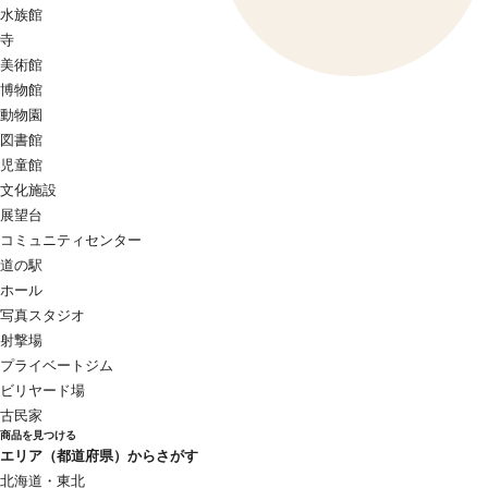
水族館
寺
美術館
博物館
動物園
図書館
児童館
文化施設
展望台
コミュニティセンター
道の駅
ホール
写真スタジオ
射撃場
プライベートジム
ビリヤード場
古民家
商品を見つける
エリア（都道府県）からさがす
北海道・東北