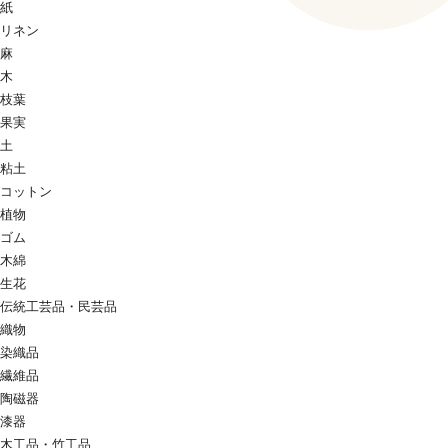
紙
リネン
麻
木
枝葉
果実
土
粘土
コットン
植物
ゴム
木綿
生花
伝統工芸品・民芸品
織物
染織品
繊維品
陶磁器
漆器
木工品・竹工品