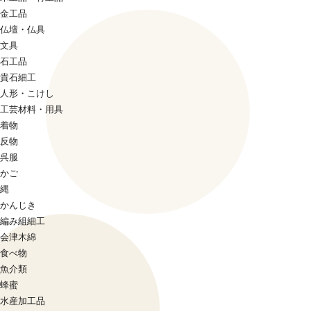
金工品
仏壇・仏具
文具
石工品
貴石細工
人形・こけし
工芸材料・用具
着物
反物
呉服
かご
縄
かんじき
編み組細工
会津木綿
食べ物
魚介類
蜂蜜
水産加工品