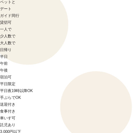
ペットと
デート
ガイド同行
貸切可
一人で
少人数で
大人数で
日帰り
半日
午前
午後
宿泊可
平日限定
平日夜19時以降OK
手ぶらでOK
送迎付き
食事付き
車いす可
託児あり
3,000円以下