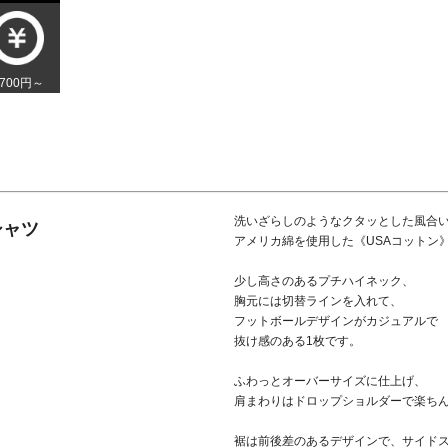
,700円～
洗いざらしのようなクタッとした風合
シャツ
アメリカ綿を使用した《USAコットン
少し高さのあるプチハイネック、
胸元には切替ラインを入れて、
フットボールデザインがカジュアルで
抜け感のある1枚です。
ふわっとオーバーサイズに仕上げ、
肩まわりはドロップショルダーで楽ち
裾は前後差のあるデザインで、サイド