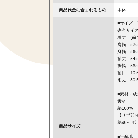
商品代金に含まれるもの
本体
■サイズ・
参考サイ
着丈：(前身
肩幅：52c
身幅：56c
袖丈：54c
裾幅：56c
袖口：10.
裄丈：80.
■素材・成
素材：
綿100%
【リブ部
綿96% 
商品サイズ
■生産地