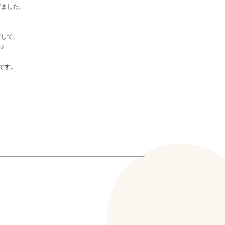
げました。
着して、
♪
です。