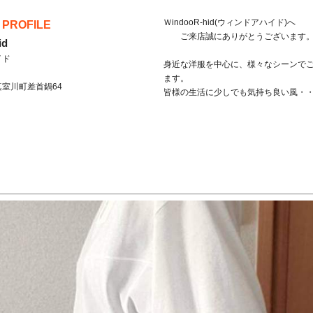
ＷindooR-hid(ウィンドアハイド)へ
 PROFILE
ご来店誠にありがとうございます
id
イド
身近な洋服を中心に、様々なシーンで
ます。
真室川町
差首鍋64
皆様の生活に少しでも気持ち良い風・