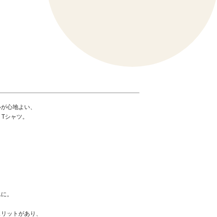
いが心地よい、
》Tシャツ。
んに。
スリットがあり、