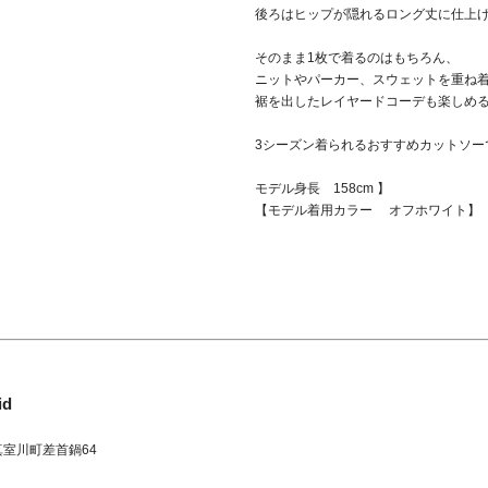
後ろはヒップが隠れるロング丈に仕上
そのまま1枚で着るのはもちろん、
ニットやパーカー、スウェットを重ね
裾を出したレイヤードコーデも楽しめる
3シーズン着られるおすすめカットソー
モデル身長 158cm 】
【モデル着用カラー オフホワイト】
id
真室川町
差首鍋64