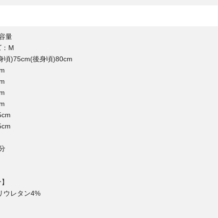
容量
ズ：M
頃)75cm(後身頃)80cm
m
m
m
m
5cm
5cm
分
分】
ポリウレタン4%