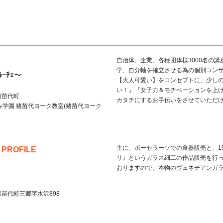
自治体、企業、各種団体様3000名の
学、自分軸を確立させる為の個別コンサ
ﾙｰﾁｪ～
【大人可愛い】をコンセプトに、少し
い！』『女子力＆モチベーションを上げ
猪苗代町
カタチにするお手伝いをさせていただ
み学園 猪苗代ヨーク教室(猪苗代ヨーク
主に、ポーセラーツでの食器販売と、1
 PROFILE
リ』というガラス細工の作品販売を行
おりますので、本物のヴェネチアンガ
猪苗代町
三郷字水沢898