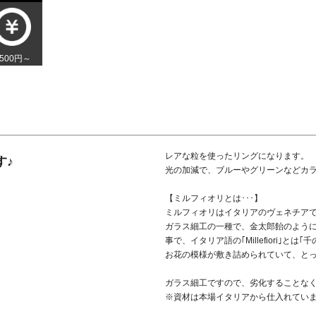
,500円～
レアな粒を使ったリングになります。
す♪
光の加減で、ブルーやグリーンなどカラ
【ミルフィオリとは･･･】
ミルフィオリはイタリアのヴェネチアで
ガラス細工の一種で、金太郎飴のよう
事で、イタリア語の｢Millefiori｣とは
お花の模様が敷き詰められていて、と
ガラス細工ですので、劣化することなく
※資材は本場イタリアから仕入れてい