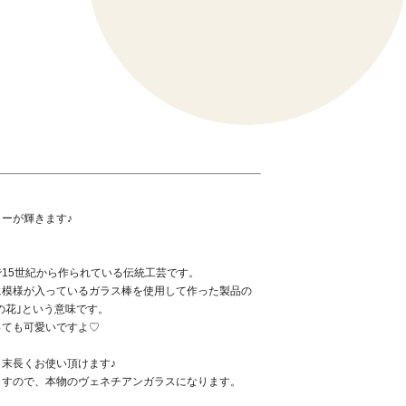
ーが輝きます♪
15世紀から作られている伝統工芸です。
に模様が入っているガラス棒を使用して作った製品の
｢千の花｣という意味です。
っても可愛いですよ♡
末長くお使い頂けます♪
ますので、本物のヴェネチアンガラスになります。