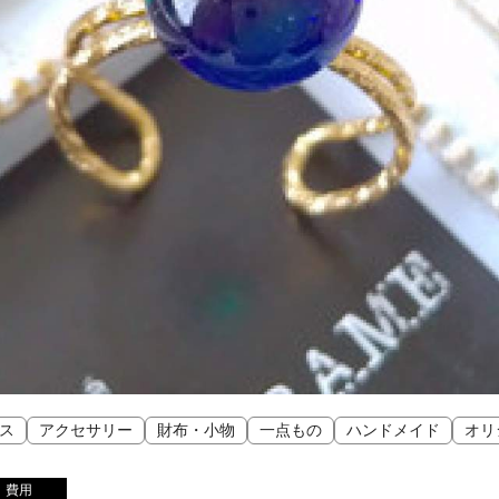
ス
アクセサリー
財布・小物
一点もの
ハンドメイド
オリ
費用