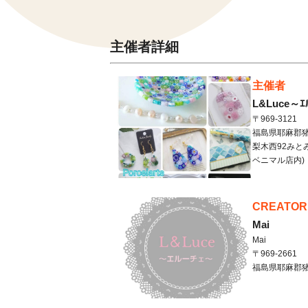
主催者詳細
主催者
L&Luce～ｴ
〒969-3121
福島県
耶麻郡
梨木西92みと
ベニマル店内)
CREATOR
Mai
Mai
〒969-2661
福島県
耶麻郡