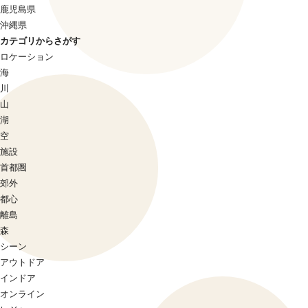
鹿児島県
沖縄県
カテゴリからさがす
ロケーション
海
川
山
湖
空
施設
首都圏
郊外
都心
離島
森
シーン
アウトドア
インドア
オンライン