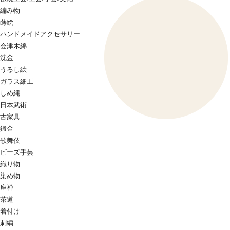
編み物
蒔絵
ハンドメイドアクセサリー
会津木綿
沈金
うるし絵
ガラス細工
しめ縄
日本武術
古家具
鍛金
歌舞伎
ビーズ手芸
織り物
染め物
座禅
茶道
着付け
刺繍