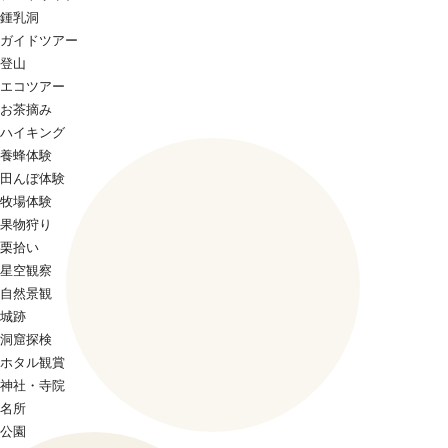
鍾乳洞
ガイドツアー
登山
エコツアー
お茶摘み
ハイキング
養蜂体験
田んぼ体験
牧場体験
果物狩り
栗拾い
星空観察
自然景観
城跡
洞窟探検
ホタル観賞
神社・寺院
名所
公園