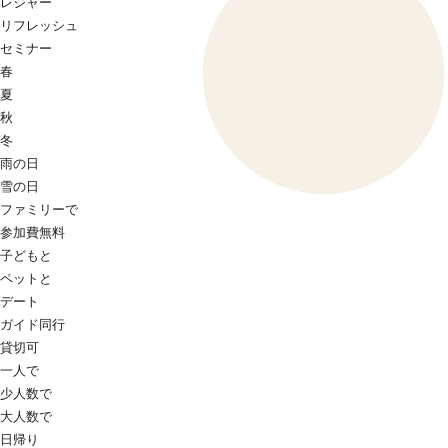
レジャー
リフレッシュ
セミナー
春
夏
秋
冬
雨の日
雪の日
ファミリーで
参加費無料
子どもと
ペットと
デート
ガイド同行
貸切可
一人で
少人数で
大人数で
日帰り