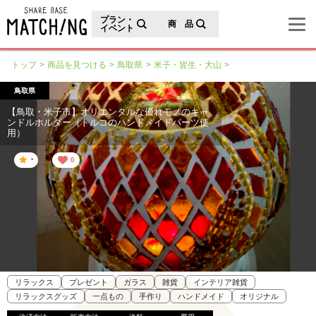
地域の魅力が見つかるシェアベースマッチング
プラン・
商 品
イベント
トップ
商品を見つける
鳥取県
米子・皆生・大山
鳥取県
【鳥取・米子市】オリエンタルな優れモノのキャ
ンドルホルダー（トルコのハンドメイドパーツ使
用）
-
0
リラックス
プレゼント
ガラス
雑貨
インテリア雑貨
リラックスグッズ
一点もの
手作り
ハンドメイド
オリジナル