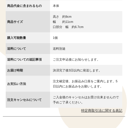
商品代金に含まれるもの
本体
高さ 約9cm
商品サイズ
幅 約11cm
口部分 幅 約6.7cm
購入可能数量
1個
送料について
送料別途
送料についての追記事項
ご注文申込後にお知らせします。
お届け時期
決済完了後3日以内に発送します。
注文確定後、お振込み口座をご案内します。5
お支払い方法
日以内にお振込みをお願いします。
ご入金後のキャンセルはお受け出来ませんので
注文キャンセルについて
予めご了承ください。
特定商取引法に関する表記