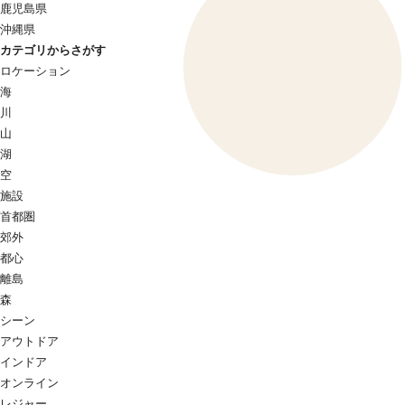
鹿児島県
沖縄県
カテゴリからさがす
ロケーション
海
川
山
湖
空
施設
首都圏
郊外
都心
離島
森
シーン
アウトドア
インドア
オンライン
レジャー