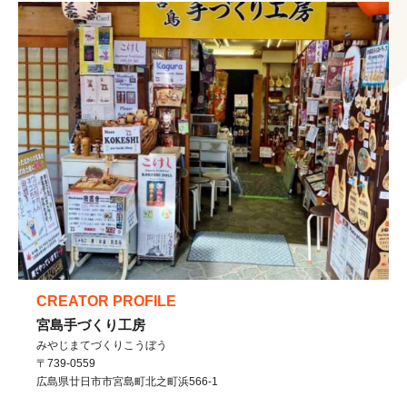
CREATOR PROFILE
宮島手づくり工房
みやじまてづくりこうぼう
〒739-0559
広島県
廿日市市
宮島町北之町浜566-1