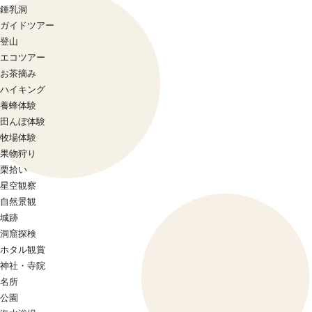
鍾乳洞
ガイドツアー
登山
エコツアー
お茶摘み
ハイキング
養蜂体験
田んぼ体験
牧場体験
果物狩り
栗拾い
星空観察
自然景観
城跡
洞窟探検
ホタル観賞
神社・寺院
名所
公園