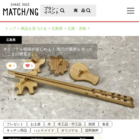
地域の魅力が見つかるシェアベースマッチング
プラン・
商 品
イベント
トップ
商品を見つける
広島県
広島・宮島
広島県
オリジナル模様が楽しめる！ 地元の素材を使った
『こまの箸置き』。
-
1
プレゼント
お土産
木
木工品・竹工品
雑貨
食器
キッチン用品
ハンドメイド
オリジナル
送料無料