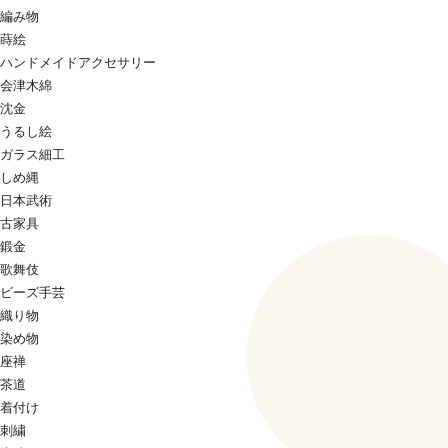
編み物
蒔絵
ハンドメイドアクセサリー
会津木綿
沈金
うるし絵
ガラス細工
しめ縄
日本武術
古家具
鍛金
歌舞伎
ビーズ手芸
織り物
染め物
座禅
茶道
着付け
刺繍