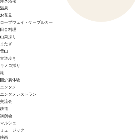
海水浴場
温泉
お花見
ロープウェイ・ケーブルカー
田舎料理
山菜採り
またぎ
雪山
古道歩き
キノコ採り
滝
囲炉裏体験
エンタメ
エンタメレストラン
交流会
鉄道
講演会
マルシェ
ミュージック
映画