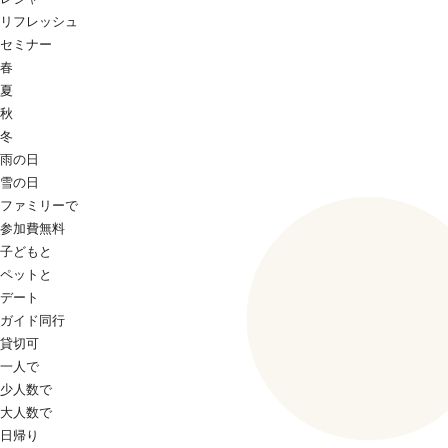
リフレッシュ
セミナー
春
夏
秋
冬
雨の日
雪の日
ファミリーで
参加費無料
子どもと
ペットと
デート
ガイド同行
貸切可
一人で
少人数で
大人数で
日帰り