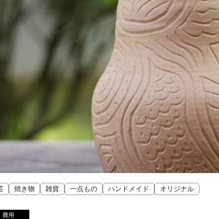
芸
焼き物
雑貨
一点もの
ハンドメイド
オリジナル
費用