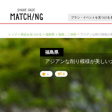
地域の魅力が見つかるシェアベ
プラン・イベントを見つける
トップ
商品を見つける
福島県
福島・二本松
アジアンな削り模様が
福島県
アジアンな削り模様が美しい
-
0