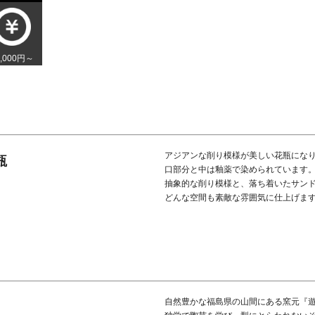
0,000円～
アジアンな削り模様が美しい花瓶にな
瓶
口部分と中は釉薬で染められています
抽象的な削り模様と、落ち着いたサン
どんな空間も素敵な雰囲気に仕上げま
自然豊かな福島県の山間にある窯元『