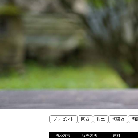
プレゼント
陶器
粘土
陶磁器
陶
決済方法
販売方法
送料