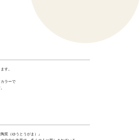
ります。
。
ドカラーで
す。
遊陶窯（ゆうとうがま）』