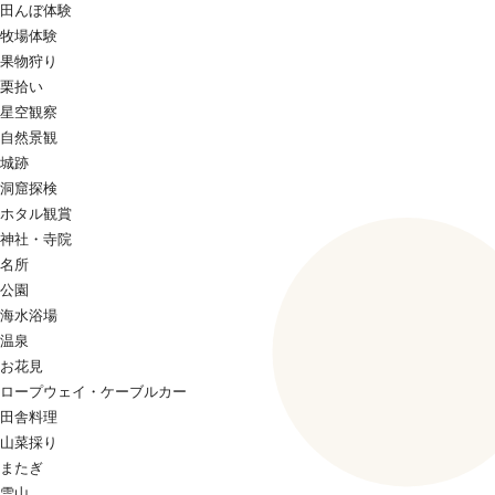
田んぼ体験
牧場体験
果物狩り
栗拾い
星空観察
自然景観
城跡
洞窟探検
ホタル観賞
神社・寺院
名所
公園
海水浴場
温泉
お花見
ロープウェイ・ケーブルカー
田舎料理
山菜採り
またぎ
雪山