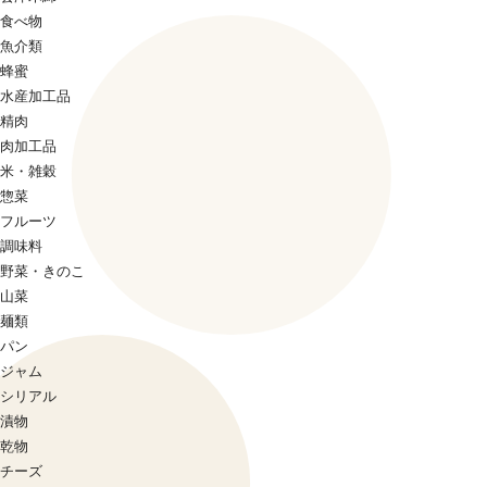
食べ物
魚介類
蜂蜜
水産加工品
精肉
肉加工品
米・雑穀
惣菜
フルーツ
調味料
野菜・きのこ
山菜
麺類
パン
ジャム
シリアル
漬物
乾物
チーズ