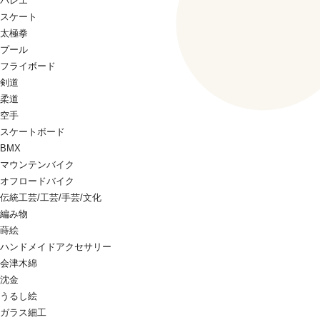
バレエ
スケート
太極拳
プール
フライボード
剣道
柔道
空手
スケートボード
BMX
マウンテンバイク
オフロードバイク
伝統工芸/工芸/手芸/文化
編み物
蒔絵
ハンドメイドアクセサリー
会津木綿
沈金
うるし絵
ガラス細工