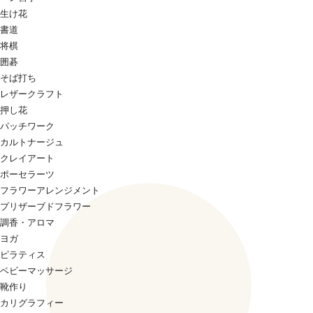
生け花
書道
将棋
囲碁
そば打ち
レザークラフト
押し花
パッチワーク
カルトナージュ
クレイアート
ポーセラーツ
フラワーアレンジメント
プリザーブドフラワー
調香・アロマ
ヨガ
ピラティス
ベビーマッサージ
靴作り
カリグラフィー