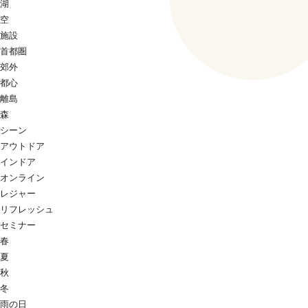
湖
空
施設
首都圏
郊外
都心
離島
森
シーン
アウトドア
インドア
オンライン
レジャー
リフレッシュ
セミナー
春
夏
秋
冬
雨の日