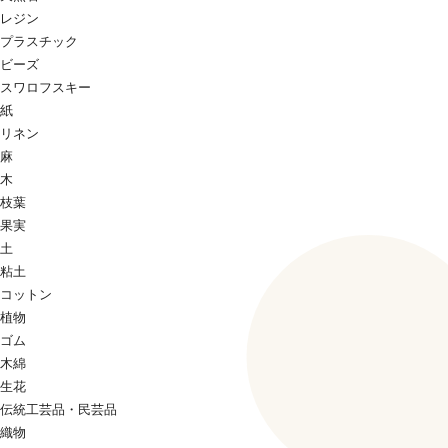
レジン
プラスチック
ビーズ
スワロフスキー
紙
リネン
麻
木
枝葉
果実
土
粘土
コットン
植物
ゴム
木綿
生花
伝統工芸品・民芸品
織物