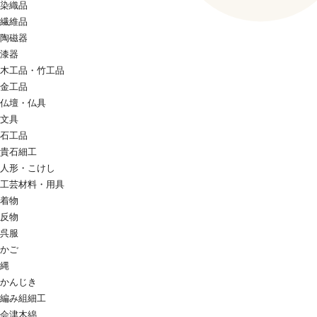
染織品
繊維品
陶磁器
漆器
木工品・竹工品
金工品
仏壇・仏具
文具
石工品
貴石細工
人形・こけし
工芸材料・用具
着物
反物
呉服
かご
縄
かんじき
編み組細工
会津木綿