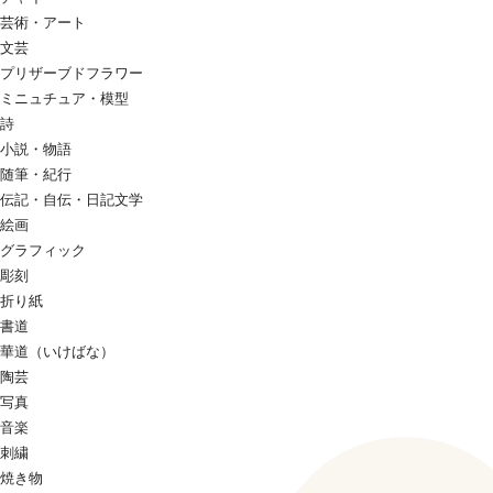
芸術・アート
文芸
プリザーブドフラワー
ミニュチュア・模型
詩
小説・物語
随筆・紀行
伝記・自伝・日記文学
絵画
グラフィック
彫刻
折り紙
書道
華道（いけばな）
陶芸
写真
音楽
刺繍
焼き物