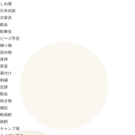
しめ縄
日本武術
古家具
鍛金
歌舞伎
ビーズ手芸
織り物
染め物
座禅
茶道
着付け
刺繍
史跡
彫金
焼き物
施設
映画館
旅館
キャンプ場