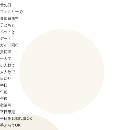
雪の日
ファミリーで
参加費無料
子どもと
ペットと
デート
ガイド同行
貸切可
一人で
少人数で
大人数で
日帰り
半日
午前
午後
宿泊可
平日限定
平日夜19時以降OK
手ぶらでOK