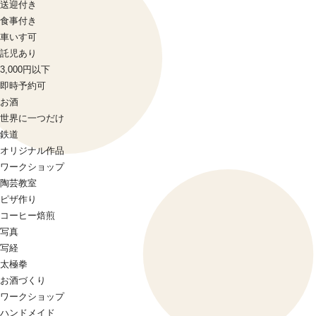
送迎付き
食事付き
車いす可
託児あり
3,000円以下
即時予約可
お酒
世界に一つだけ
鉄道
オリジナル作品
ワークショップ
陶芸教室
ピザ作り
コーヒー焙煎
写真
写経
太極拳
お酒づくり
ワークショップ
ハンドメイド