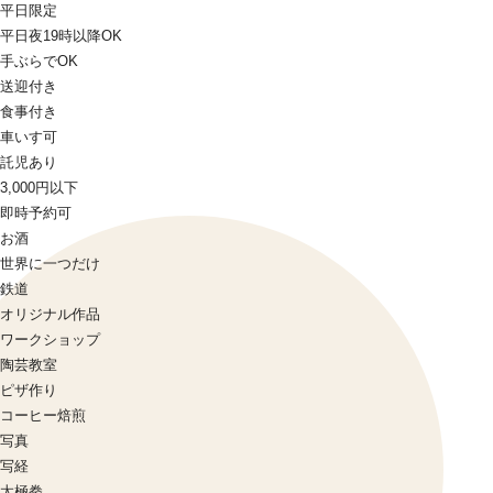
平日限定
平日夜19時以降OK
手ぶらでOK
送迎付き
食事付き
車いす可
託児あり
3,000円以下
即時予約可
お酒
世界に一つだけ
鉄道
オリジナル作品
ワークショップ
陶芸教室
ピザ作り
コーヒー焙煎
写真
写経
太極拳