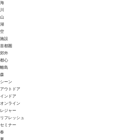
海
川
山
湖
空
施設
首都圏
郊外
都心
離島
森
シーン
アウトドア
インドア
オンライン
レジャー
リフレッシュ
セミナー
春
夏