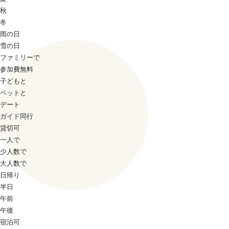
秋
冬
雨の日
雪の日
ファミリーで
参加費無料
子どもと
ペットと
デート
ガイド同行
貸切可
一人で
少人数で
大人数で
日帰り
半日
午前
午後
宿泊可