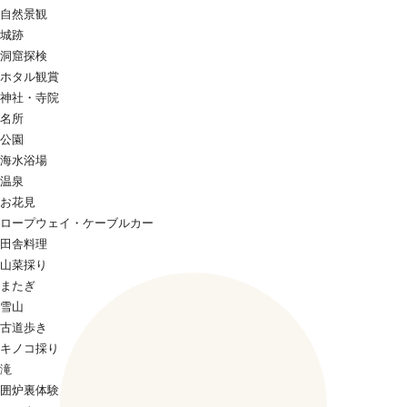
自然景観
城跡
洞窟探検
ホタル観賞
神社・寺院
名所
公園
海水浴場
温泉
お花見
ロープウェイ・ケーブルカー
田舎料理
山菜採り
またぎ
雪山
古道歩き
キノコ採り
滝
囲炉裏体験