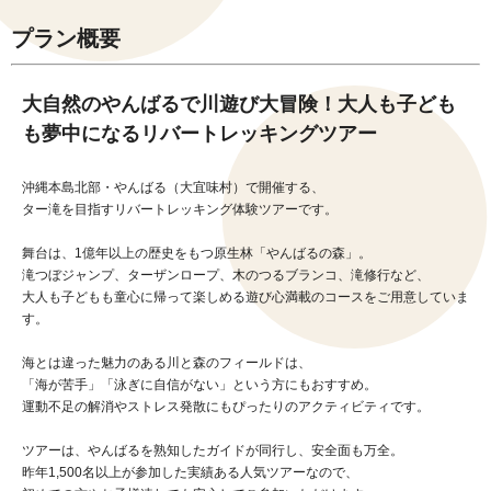
プラン概要
大自然のやんばるで川遊び大冒険！大人も子ども
も夢中になるリバートレッキングツアー
沖縄本島北部・やんばる（大宜味村）で開催する、
ター滝を目指すリバートレッキング体験ツアーです。
舞台は、1億年以上の歴史をもつ原生林「やんばるの森」。
滝つぼジャンプ、ターザンロープ、木のつるブランコ、滝修行など、
大人も子どもも童心に帰って楽しめる遊び心満載のコースをご用意していま
す。
海とは違った魅力のある川と森のフィールドは、
「海が苦手」「泳ぎに自信がない」という方にもおすすめ。
運動不足の解消やストレス発散にもぴったりのアクティビティです。
ツアーは、やんばるを熟知したガイドが同行し、安全面も万全。
昨年1,500名以上が参加した実績ある人気ツアーなので、