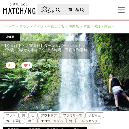
地域の魅力が見つかるシェアベースマッチング
プラン・
商 品
イベント
トップ
プラン・イベントを見つける
沖縄県
本部・名護・国頭
沖縄県
【やんばる・大宜味村】ター滝リバートレッキン
グ体験｜3歳から参加OK・約3時間｜写真＆動画無
料
-
2
プラン
川
山
アウトドア
ファミリーで
子どもと
ガイド同行
半日
エコツーリズム
滝
トレッキング