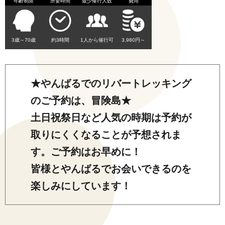
年齢制限
所要時間
最少催行人数
費用
3歳～70歳
約3時間
1人から催行可
3,980円～
★やんばるでのリバートレッキング
のご予約は、冒険島★
土日祝祭日など人気の時期は予約が
取りにくくなることが予想されま
す。ご予約はお早めに！
皆様とやんばるでお会いできるのを
楽しみにしています！