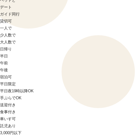
ペットと
デート
ガイド同行
貸切可
一人で
少人数で
大人数で
日帰り
半日
午前
午後
宿泊可
平日限定
平日夜19時以降OK
手ぶらでOK
送迎付き
食事付き
車いす可
託児あり
3,000円以下