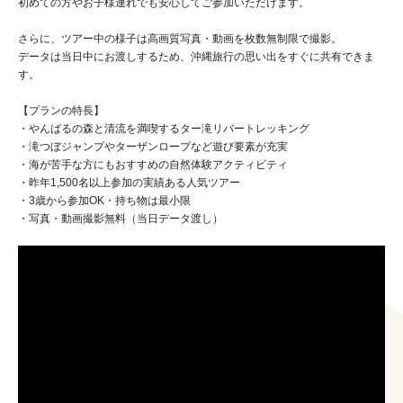
初めての方やお子様連れでも安心してご参加いただけます。
さらに、ツアー中の様子は高画質写真・動画を枚数無制限で撮影。
データは当日中にお渡しするため、沖縄旅行の思い出をすぐに共有できま
す。
【プランの特長】
・やんばるの森と清流を満喫するター滝リバートレッキング
・滝つぼジャンプやターザンロープなど遊び要素が充実
・海が苦手な方にもおすすめの自然体験アクティビティ
・昨年1,500名以上参加の実績ある人気ツアー
・3歳から参加OK・持ち物は最小限
・写真・動画撮影無料（当日データ渡し）