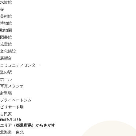
水族館
寺
美術館
博物館
動物園
図書館
児童館
文化施設
展望台
コミュニティセンター
道の駅
ホール
写真スタジオ
射撃場
プライベートジム
ビリヤード場
古民家
商品を見つける
エリア（都道府県）からさがす
北海道・東北