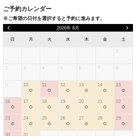
ご予約カレンダー
※ご希望の日付を選択すると予約に進みます。
2026年 8月
日
月
火
水
木
金
土
1
2
3
4
5
6
7
8
9
10
11
12
13
14
15
○
○
○
○
○
○
16
17
18
19
20
21
22
○
○
○
○
○
○
○
23
24
25
26
27
28
29
○
○
○
○
○
○
○
30
31