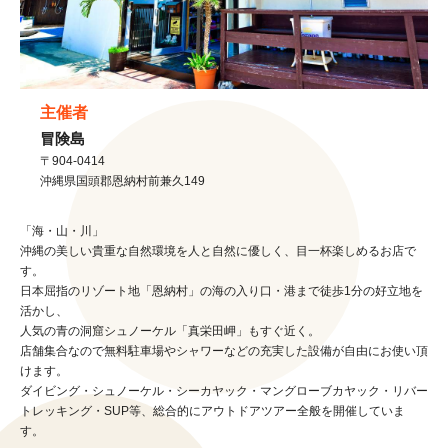
主催者
冒険島
〒904-0414
沖縄県
国頭郡恩納村
前兼久149
「海・山・川」
沖縄の美しい貴重な自然環境を人と自然に優しく、目一杯楽しめるお店で
す。
日本屈指のリゾート地「恩納村」の海の入り口・港まで徒歩1分の好立地を
活かし、
人気の青の洞窟シュノーケル「真栄田岬」もすぐ近く。
店舗集合なので無料駐車場やシャワーなどの充実した設備が自由にお使い頂
けます。
ダイビング・シュノーケル・シーカヤック・マングローブカヤック・リバー
トレッキング・SUP等、総合的にアウトドアツアー全般を開催していま
す。