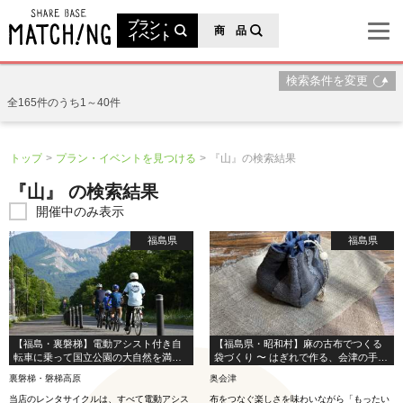
地域の魅力が見つかるシェアベースマッチング
プラン・
商 品
イベント
検索条件を変更
全165件のうち1～40件
トップ
プラン・イベントを見つける
『山』の検索結果
『山』 の検索結果
開催中のみ表示
福島県
福島県
【福島・裏磐梯】電動アシスト付き自
【福島県・昭和村】麻の古布でつくる
転車に乗って国立公園の大自然を満喫
袋づくり 〜 はぎれで作る、会津の手仕
しよう！手ぶらでレンタサイクルプラ
事 〜
裏磐梯・磐梯高原
奥会津
ン♪
当店のレンタサイクルは、すべて電動アシス
布をつなぐ楽しさを味わいながら「もったい