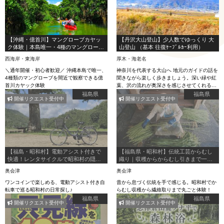
【沖縄・億首川】マングローブカヤッ
【丹沢大山登山】少人数でゆっくり 大
ク体験｜本島唯一・4種のマングローブ
山登山 （基本 往復ｹｰﾌﾞﾙｶｰ利用）
を巡る自然探検（写真無料／3歳から参
西海岸・東海岸
厚木・海老名
加OK）
＼通年開催・初心者歓迎／ 沖縄本島で唯一、
神奈川を代表する大山へ 地元のガイドの話を
4種類のマングローブを間近で観察できる億
聞きながら楽しく歩きましょう。深い緑や紅
首川カヤック体験
葉、沢の流れが奥深さを感じさせてくれるで
しょう
福島県
福島県
開催リクエスト受付中
開催リクエスト受付中
【福島・昭和村】電動アシスト付きで
【福島県・昭和村】伝統工芸からむし
快適！レンタサイクルで昭和村の隠れ
織り｜収穫からからむし引きまで一日
た見どころを周遊しよう！
体験
奥会津
奥会津
ワンコインで楽しめる、電動アシスト付き自
昔から息づく伝統を手で感じる。昭和村でか
転車で巡る昭和村の日常探し♪
らむし収穫から繊維取りまで丸ごと体験！
福島県
福島県
開催リクエスト受付中
開催リクエスト受付中