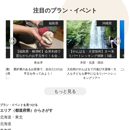
注目のプラン・イベント
島県
福島県
沖縄県
シスト
【福島県・柳津町】会津木綿で
【やんばる・大宜味村】ター滝
【屋
公園の
昔ながらのお手玉作り！＆会津
リバートレッキング体験｜3歳か
憧れ
ぶらで
弁の昔話でほっこり
ら参加OK・約3時間｜写真＆動
ミガ
奥会津
本部・名護・国頭
♪
画無料
べて電動
囲炉裏のあるお部屋で、自分だけのお
大自然のやんばるで川遊び大冒険！大
このツ
子乗せ用
手玉を作ってみよう！
人も子どもも夢中になるリバートレッ
キッズ用
キングツアー
リーでの
ご利用ま
もっと見る
す。
プラン・イベントを見つける
エリア（都道府県）からさがす
北海道・東北
北海道