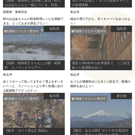
【福島・昭和村】古民家に宿泊！村の
雪の下の宝探し！ 甘々の雪堀キャベツ
おばあちゃんと一緒につくる、田舎の
の収穫体験
郷土料理体験プラン。
裏磐梯・磐梯高原
奥会津
村のおばあちゃんの田舎料理レシピを堪能で
純白の雪の下から、甘々キャベツをみつけよ
きる、とっておきの滞在プラン！
う！
福島県
福島県
開催リクエスト受付中
開催リクエスト受付中
【福島・昭和村】からむしの郷・昭和
酒造り300余年の会津酒造で、ミニ杉玉
村 スノーハイクツアー
造りと新酒飲み比べ
奥会津
南会津
歩くスキーって知ってますか？雪上をすいす
おうちが酒蔵気分になるミニ杉玉で、新酒の
いーっと、スノーシューより早く快適に歩け
祝杯をあげよう！
る新感覚アクティビティ♪
栃木県
東京都
開催リクエスト受付中
開催リクエスト受付中
【栃木・ガイド登山】両崖山
【東京・あきる野】ガイド付き馬頭刈
山登山｜富士山を望む冬の展望ハイク