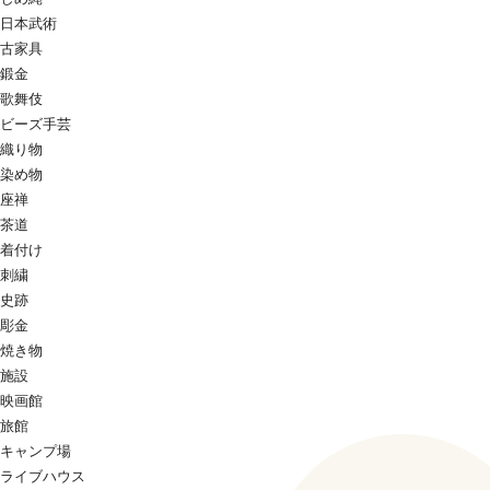
日本武術
古家具
鍛金
歌舞伎
ビーズ手芸
織り物
染め物
座禅
茶道
着付け
刺繍
史跡
彫金
焼き物
施設
映画館
旅館
キャンプ場
ライブハウス