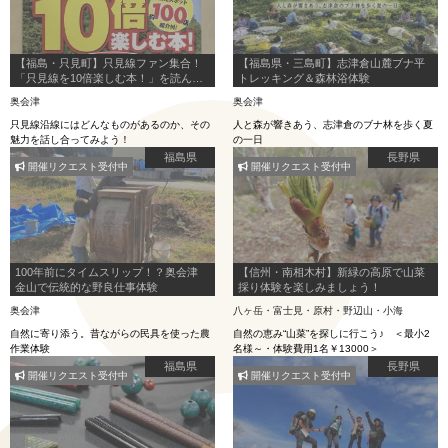
【福島・只見町】只見線ファン集合！
【福島県・三島町】志津倉山麓ブナ平
「只見線を10倍楽しむ本！」を読んで
トレッキング＆森林浴体験
みる会！
奥会津
奥会津
只見線沿線にはどんなものがあるのか、その
人と森が響きあう、志津倉のブナ林を歩く夏
魅力を話し合ってみよう！
の一日
福島県
長野県
開催リクエスト受付中
開催リクエスト受付中
100年前にタイムスリップ！？奥会津
【信州・南相木村】新緑の高原で山菜
金山で伝統的な野良仕事体験
採り体験を楽しみましょう！
奥会津
八ヶ岳・富士見・原村・野辺山・小海
自然に寄り添う。昔ながらの民具を使った農
自然の恵み“山菜”を探しに行こう♪ ＜最小2
作業体験
名様～・体験費用1名￥13000＞
福島県
長野県
開催リクエスト受付中
開催リクエスト受付中