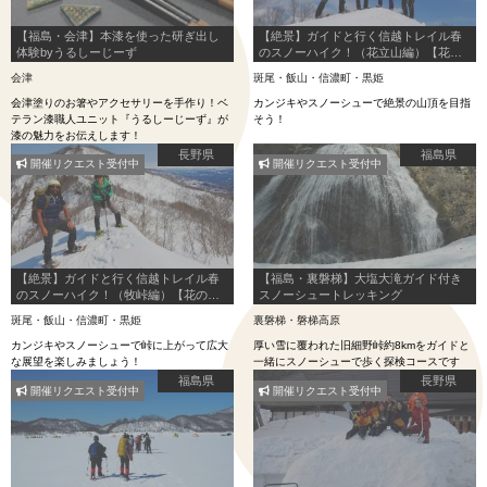
【福島・会津】本漆を使った研ぎ出し
【絶景】ガイドと行く信越トレイル春
体験byうるしーじーず
のスノーハイク！（花立山編）【花の
駅 千曲川集合】
会津
斑尾・飯山・信濃町・黒姫
会津塗りのお箸やアクセサリーを手作り！ベ
カンジキやスノーシューで絶景の山頂を目指
テラン漆職人ユニット『うるしーじーず』が
そう！
漆の魅力をお伝えします！
長野県
福島県
開催リクエスト受付中
開催リクエスト受付中
【絶景】ガイドと行く信越トレイル春
【福島・裏磐梯】大塩大滝ガイド付き
のスノーハイク！（牧峠編）【花の駅
スノーシュートレッキング
千曲川集合】
斑尾・飯山・信濃町・黒姫
裏磐梯・磐梯高原
カンジキやスノーシューで峠に上がって広大
厚い雪に覆われた旧細野峠約8kmをガイドと
な展望を楽しみましょう！
一緒にスノーシューで歩く探検コースです
福島県
長野県
開催リクエスト受付中
開催リクエスト受付中