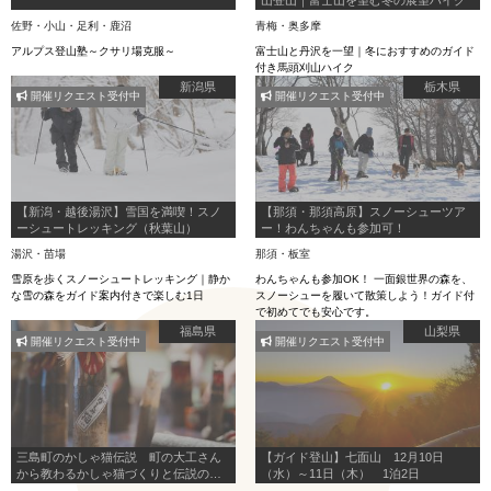
佐野・小山・足利・鹿沼
青梅・奥多摩
アルプス登山塾～クサリ場克服～
富士山と丹沢を一望｜冬におすすめのガイド
付き馬頭刈山ハイク
新潟県
栃木県
開催リクエスト受付中
開催リクエスト受付中
【新潟・越後湯沢】雪国を満喫！スノ
【那須・那須高原】スノーシューツア
ーシュートレッキング（秋葉山）
ー！わんちゃんも参加可！
湯沢・苗場
那須・板室
雪原を歩くスノーシュートレッキング｜静か
わんちゃんも参加OK！ 一面銀世界の森を、
な雪の森をガイド案内付きで楽しむ1日
スノーシューを履いて散策しよう！ガイド付
で初めてでも安心です。
福島県
山梨県
開催リクエスト受付中
開催リクエスト受付中
三島町のかしゃ猫伝説 町の大工さん
【ガイド登山】七面山 12月10日
から教わるかしゃ猫づくりと伝説の昔
（水）～11日（木） 1泊2日
語り