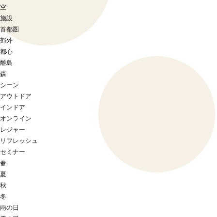
空
施設
首都圏
郊外
都心
離島
森
シーン
アウトドア
インドア
オンライン
レジャー
リフレッシュ
セミナー
春
夏
秋
冬
雨の日