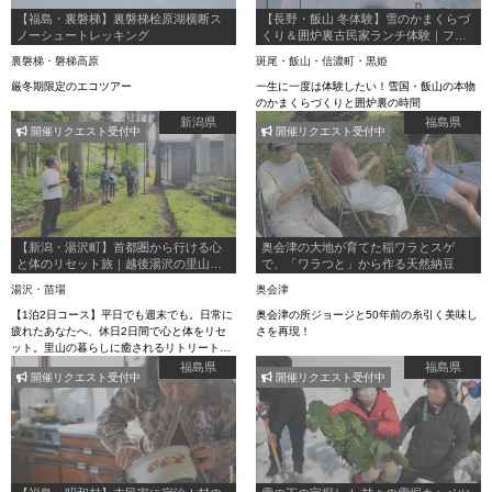
【福島・裏磐梯】裏磐梯桧原湖横断ス
【長野・飯山 冬体験】雪のかまくらづ
ノーシュートレッキング
くり＆囲炉裏古民家ランチ体験｜ファ
ミリー・雪遊びOK
裏磐梯・磐梯高原
斑尾・飯山・信濃町・黒姫
厳冬期限定のエコツアー
一生に一度は体験したい！雪国・飯山の本物
のかまくらづくりと囲炉裏の時間
新潟県
福島県
開催リクエスト受付中
開催リクエスト受付中
【新潟・湯沢町】首都圏から行ける心
奥会津の大地が育てた稲ワラとスゲ
と体のリセット旅｜越後湯沢の里山で
で、「ワラつと」から作る天然納豆
過ごすリトリート体験【1泊2日】
湯沢・苗場
奥会津
【1泊2日コース】平日でも週末でも。日常に
奥会津の所ジョージと50年前の糸引く美味し
疲れたあなたへ、休日2日間で心と体をリセ
さを再現！
ット。里山の暮らしに癒されるリトリート体
験。
福島県
福島県
開催リクエスト受付中
開催リクエスト受付中