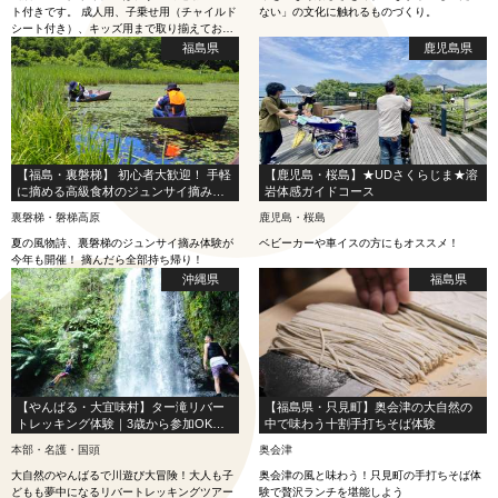
ト付きです。 成人用、子乗せ用（チャイルド
ない」の文化に触れるものづくり。
シート付き）、キッズ用まで取り揃えてお
り、ファミリーでのサイクリングからお一人
福島県
鹿児島県
でのご利用まで幅広く対応しております。
【福島・裏磐梯】 初心者大歓迎！ 手軽
【鹿児島・桜島】★UDさくらじま★溶
に摘める高級食材のジュンサイ摘み取
岩体感ガイドコース
り体験！
裏磐梯・磐梯高原
鹿児島・桜島
夏の風物詩、裏磐梯のジュンサイ摘み体験が
ベビーカーや車イスの方にもオススメ！
今年も開催！ 摘んだら全部持ち帰り！
沖縄県
福島県
【やんばる・大宜味村】ター滝リバー
【福島県・只見町】奥会津の大自然の
トレッキング体験｜3歳から参加OK・
中で味わう十割手打ちそば体験
約3時間｜写真＆動画無料
本部・名護・国頭
奥会津
大自然のやんばるで川遊び大冒険！大人も子
奥会津の風と味わう！只見町の手打ちそば体
どもも夢中になるリバートレッキングツアー
験で贅沢ランチを堪能しよう