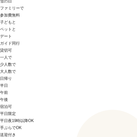
雪の日
ファミリーで
参加費無料
子どもと
ペットと
デート
ガイド同行
貸切可
一人で
少人数で
大人数で
日帰り
半日
午前
午後
宿泊可
平日限定
平日夜19時以降OK
手ぶらでOK
送迎付き