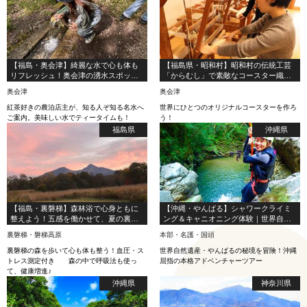
【福島・奥会津】綺麗な水で心も体も
【福島県・昭和村】昭和村の伝統工芸
リフレッシュ！奥会津の湧水スポット
「からむし」で素敵なコースター織り
巡り
体験
奥会津
奥会津
紅茶好きの農泊店主が、知る人ぞ知る名水へ
世界にひとつのオリジナルコースターを作ろ
ご案内。美味しい水でティータイムも！
う！
福島県
沖縄県
【福島・裏磐梯】森林浴で心身ともに
【沖縄・やんばる】シャワークライミ
整えよう！五感を働かせて、夏の裏磐
ング＆キャニオニング体験｜世界自然
梯散策（ハーブティ付き）
遺産の森で本格アドベンチャー（写
裏磐梯・磐梯高原
本部・名護・国頭
真・動画撮影付き）
裏磐梯の森を歩いて心も体も整う！血圧・ス
世界自然遺産・やんばるの秘境を冒険！沖縄
トレス測定付き 森の中で呼吸法も使っ
屈指の本格アドベンチャーツアー
て、健康増進♪
沖縄県
神奈川県