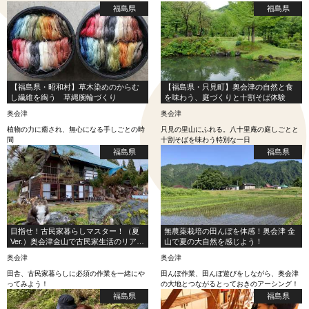
福島県
福島県
【福島県・昭和村】草木染めのからむ
【福島県・只見町】奥会津の自然と食
し繊維を綯う 草縄腕輪づくり
を味わう、庭づくりと十割そば体験
奥会津
奥会津
植物の力に癒され、無心になる手しごとの時
只見の里山にふれる。八十里庵の庭しごとと
間
十割そばを味わう特別な一日
福島県
福島県
目指せ！古民家暮らしマスター！（夏
無農薬栽培の田んぼを体感！奥会津 金
Ver.）奥会津金山で古民家生活のリアル
山で夏の大自然を感じよう！
を体験！
奥会津
奥会津
田舎、古民家暮らしに必須の作業を一緒にや
田んぼ作業、田んぼ遊びをしながら、奥会津
ってみよう！
の大地とつながるとっておきのアーシング！
福島県
福島県