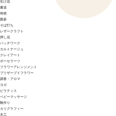
生け花
書道
将棋
囲碁
そば打ち
レザークラフト
押し花
パッチワーク
カルトナージュ
クレイアート
ポーセラーツ
フラワーアレンジメント
プリザーブドフラワー
調香・アロマ
ヨガ
ピラティス
ベビーマッサージ
靴作り
カリグラフィー
木工