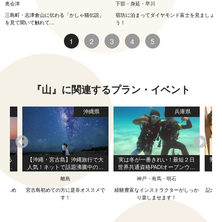
奥会津
下部・身延・早川
三島町・志津倉山に伝わる「かしゃ猫伝説」
宿坊に泊まってダイヤモンド富士を見ましょ
を見て聞いて触れて…
う！
1
2
3
4
5
『山』に関連するプラン・イベント
縄県
沖縄県
兵庫県
遊べる
【沖縄・宮古島】沖縄旅行で大
実は冬が一番きれい！最短２日
野口
旅 石
人気！ネットで話題沸騰中の夜
世界共通資格PADIオープンウォ
ワ
ル付き
のアクティビティ！カップル・
ータライセンス講習！
離島
神戸・有馬・明石
題
ご家族・女子旅にオススメ！国
内屈指の絶景を見ながらSNS映
で楽しめ
宮古島初めての方に是非オススメで
経験豊富なインストラクターがしっか
記念館
えする星空フォトツアー♪
す
す！
り楽しませます！