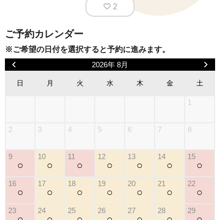
2
ご予約カレンダー
※ご希望の日付を選択すると予約に進みます。
2026年 8月
日
月
火
水
木
金
土
1
2
3
4
5
6
7
8
9
10
11
12
13
14
15
○
○
○
○
○
○
○
16
17
18
19
20
21
22
○
○
○
○
○
○
○
23
24
25
26
27
28
29
○
○
○
○
○
○
○