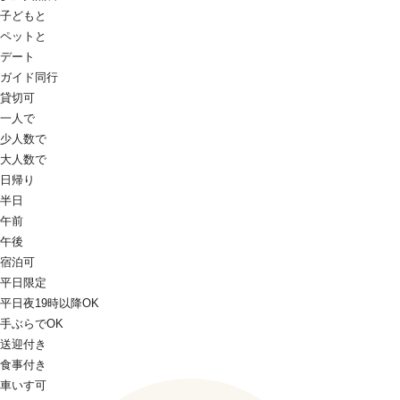
子どもと
ペットと
デート
ガイド同行
貸切可
一人で
少人数で
大人数で
日帰り
半日
午前
午後
宿泊可
平日限定
平日夜19時以降OK
手ぶらでOK
送迎付き
食事付き
車いす可