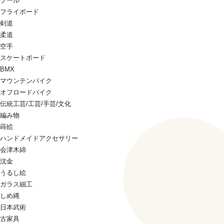
プール
フライボード
剣道
柔道
空手
スケートボード
BMX
マウンテンバイク
オフロードバイク
伝統工芸/工芸/手芸/文化
編み物
蒔絵
ハンドメイドアクセサリー
会津木綿
沈金
うるし絵
ガラス細工
しめ縄
日本武術
古家具