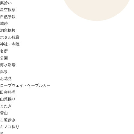
栗拾い
星空観察
自然景観
城跡
洞窟探検
ホタル観賞
神社・寺院
名所
公園
海水浴場
温泉
お花見
ロープウェイ・ケーブルカー
田舎料理
山菜採り
またぎ
雪山
古道歩き
キノコ採り
滝