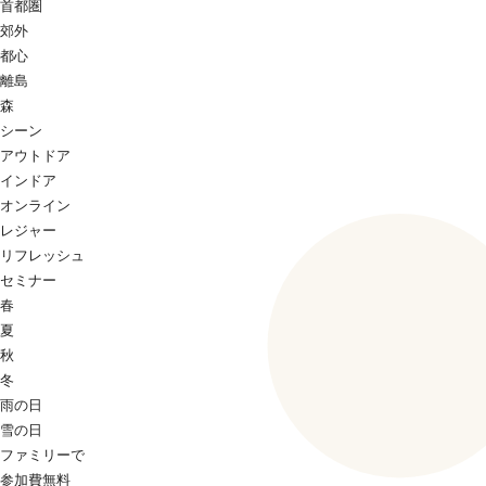
首都圏
郊外
都心
離島
森
シーン
アウトドア
インドア
オンライン
レジャー
リフレッシュ
セミナー
春
夏
秋
冬
雨の日
雪の日
ファミリーで
参加費無料