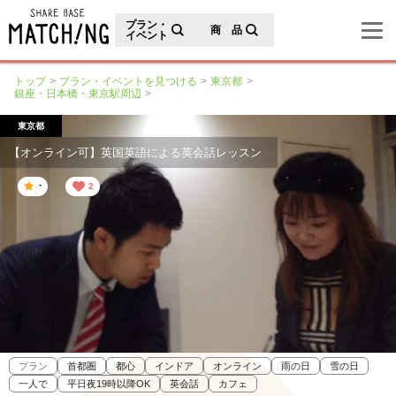
地域の魅力が見つかるシェアベースマッチング
プラン・
商 品
イベント
トップ
プラン・イベントを見つける
東京都
銀座・日本橋・東京駅周辺
東京都
【オンライン可】英国英語による英会話レッスン
-
2
プラン
首都圏
都心
インドア
オンライン
雨の日
雪の日
一人で
平日夜19時以降OK
英会話
カフェ