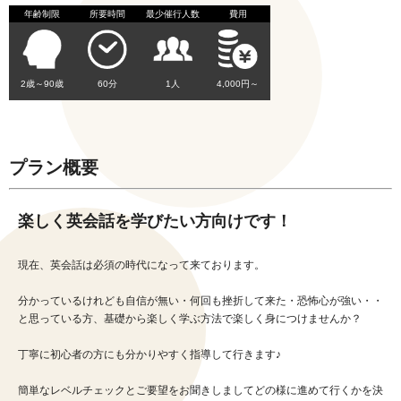
年齢制限
所要時間
最少催行人数
費用
2歳～90歳
60分
1人
4,000円～
プラン概要
楽しく英会話を学びたい方向けです！
現在、英会話は必須の時代になって来ております。
分かっているけれども自信が無い・何回も挫折して来た・恐怖心が強い・・
と思っている方、基礎から楽しく学ぶ方法で楽しく身につけませんか？
丁寧に初心者の方にも分かりやすく指導して行きます♪
簡単なレベルチェックとご要望をお聞きしましてどの様に進めて行くかを決